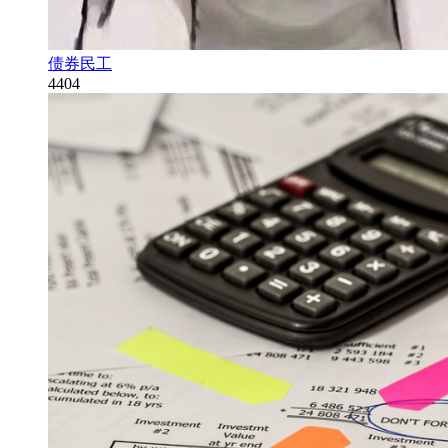
债券民工
4404