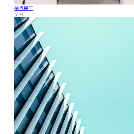
债券民工
5171