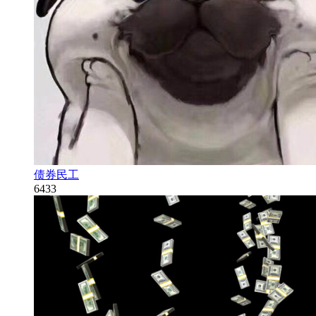
债券民工
6433