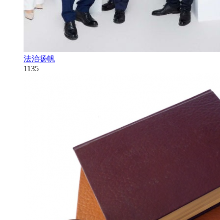
法治扬帆
1135