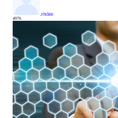
yjwlaw
4976