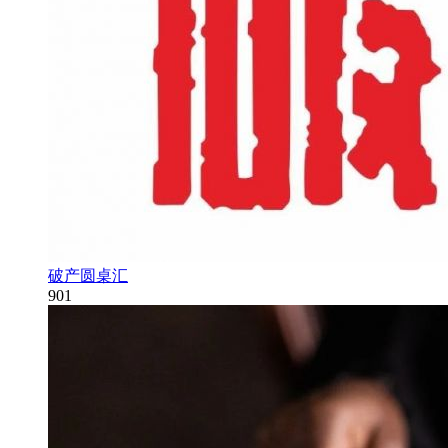
破产圆桌汇
901