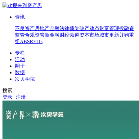
资讯
不良资产
房地产
金融法律
债券
破产
动态
财富管理
投融资
监管合规
资管
新金融
财经频道
资本市场
城市更新
并购重
组
ABS
REITs
专栏
活动
圈子
数据
次贝学院
搜索
登录
|
注册