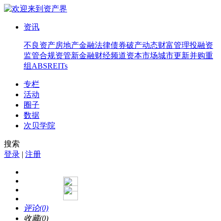
资讯
不良资产
房地产
金融法律
债券
破产
动态
财富管理
投融资
监管合规
资管
新金融
财经频道
资本市场
城市更新
并购重
组
ABS
REITs
专栏
活动
圈子
数据
次贝学院
搜索
登录
|
注册
评论(0)
收藏(0)