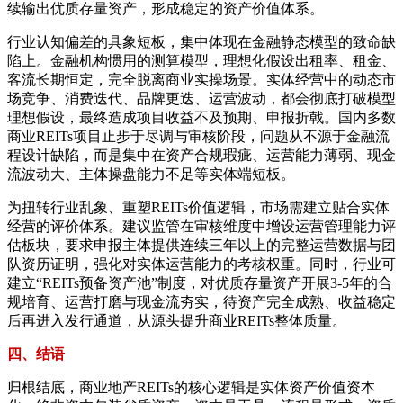
续输出优质存量资产，形成稳定的资产价值体系。
行业认知偏差的具象短板，集中体现在金融静态模型的致命缺
陷上。金融机构惯用的测算模型，理想化假设出租率、租金、
客流长期恒定，完全脱离商业实操场景。实体经营中的动态市
场竞争、消费迭代、品牌更迭、运营波动，都会彻底打破模型
理想假设，最终造成项目收益不及预期、申报折戟。国内多数
商业REITs项目止步于尽调与审核阶段，问题从不源于金融流
程设计缺陷，而是集中在资产合规瑕疵、运营能力薄弱、现金
流波动大、主体操盘能力不足等实体端短板。
为扭转行业乱象、重塑REITs价值逻辑，市场需建立贴合实体
经营的评价体系。建议监管在审核维度中增设运营管理能力评
估板块，要求申报主体提供连续三年以上的完整运营数据与团
队资历证明，强化对实体运营能力的考核权重。同时，行业可
建立“REITs预备资产池”制度，对优质存量资产开展3-5年的合
规培育、运营打磨与现金流夯实，待资产完全成熟、收益稳定
后再进入发行通道，从源头提升商业REITs整体质量。
四、结语
归根结底，商业地产REITs的核心逻辑是实体资产价值资本