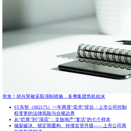
突发！胡兴荣被采取强制措施，多弗集团危机始末
ST东智（002175）一年两度“卖壳”背后：上市公司控制
权变更的法律风险与合规边界
从“烂尾”到“顶流”：文旅地产“复活”的七个样本
储架破冰、锁定期重构、转债监管升级——上市公司再