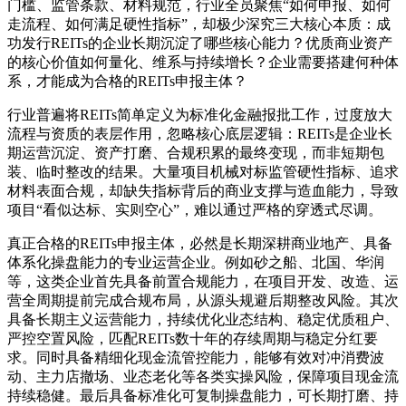
门槛、监管条款、材料规范，行业全员聚焦“如何申报、如何
走流程、如何满足硬性指标”，却极少深究三大核心本质：成
功发行REITs的企业长期沉淀了哪些核心能力？优质商业资产
的核心价值如何量化、维系与持续增长？企业需要搭建何种体
系，才能成为合格的REITs申报主体？
行业普遍将REITs简单定义为标准化金融报批工作，过度放大
流程与资质的表层作用，忽略核心底层逻辑：REITs是企业长
期运营沉淀、资产打磨、合规积累的最终变现，而非短期包
装、临时整改的结果。大量项目机械对标监管硬性指标、追求
材料表面合规，却缺失指标背后的商业支撑与造血能力，导致
项目“看似达标、实则空心”，难以通过严格的穿透式尽调。
真正合格的REITs申报主体，必然是长期深耕商业地产、具备
体系化操盘能力的专业运营企业。例如砂之船、北国、华润
等，这类企业首先具备前置合规能力，在项目开发、改造、运
营全周期提前完成合规布局，从源头规避后期整改风险。其次
具备长期主义运营能力，持续优化业态结构、稳定优质租户、
严控空置风险，匹配REITs数十年的存续周期与稳定分红要
求。同时具备精细化现金流管控能力，能够有效对冲消费波
动、主力店撤场、业态老化等各类实操风险，保障项目现金流
持续稳健。最后具备标准化可复制操盘能力，可长期打磨、持