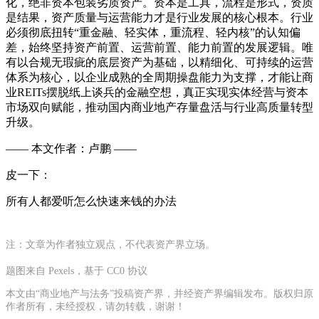
化，绝非资本包装劣质资产。资本是工具，流程是形式，资质
是结果，资产质量与运营能力才是行业发展的核心根本。行业
必须彻底扭转“重金融、轻实体，重流程、轻内核”的认知偏
差，始终坚持资产前置、运营前置、能力前置的发展逻辑。唯
有以合规无瑕疵的底层资产为基础，以精细化、可持续的运营
体系为核心，以企业成熟的全周期操盘能力为支撑，才能让商
业REITs摆脱纸上谈兵的金融空想，真正实现实体经营与资本
市场双向赋能，推动国内商业地产存量盘活与行业高质量转型
升级。
—— 本文作者：卢鹏 ——
皮一下：
所有人都爱听怎么快速来钱的办法
注：文章为作者独立观点，不代表资产界立场。
题图来自 Pexels，基于 CC0 协议
本文由“商业地产与法务”投稿资产界，并经资产界编辑发布。版权归原
作者所有，未经授权，请勿转载，谢谢！