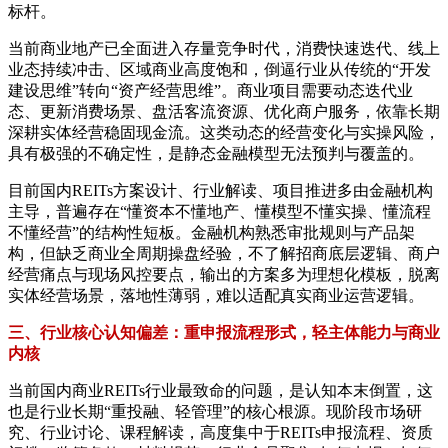
标杆。
当前商业地产已全面进入存量竞争时代，消费快速迭代、线上
业态持续冲击、区域商业高度饱和，倒逼行业从传统的“开发
建设思维”转向“资产经营思维”。商业项目需要动态迭代业
态、更新消费场景、盘活客流资源、优化商户服务，依靠长期
深耕实体经营稳固现金流。这类动态的经营变化与实操风险，
具有极强的不确定性，是静态金融模型无法预判与覆盖的。
目前国内REITs方案设计、行业解读、项目推进多由金融机构
主导，普遍存在“懂资本不懂地产、懂模型不懂实操、懂流程
不懂经营”的结构性短板。金融机构熟悉审批规则与产品架
构，但缺乏商业全周期操盘经验，不了解招商底层逻辑、商户
经营痛点与现场风控要点，输出的方案多为理想化模板，脱离
实体经营场景，落地性薄弱，难以适配真实商业运营逻辑。
三、行业核心认知偏差：重申报流程形式，轻主体能力与商业
内核
当前国内商业REITs行业最致命的问题，是认知本末倒置，这
也是行业长期“重投融、轻管理”的核心根源。现阶段市场研
究、行业讨论、课程解读，高度集中于REITs申报流程、资质