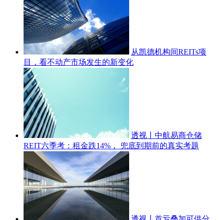
从凯德机构间REITs项
目，看不动产市场发生的新变化
透视丨‌中航易商仓储
REIT六季考：租金跌14%， 兜底到期前的真实考题
透视丨‌首亏叠加可供分