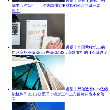
透视丨‌‌奥莱守底仓、购
物中心冲弹性——金鹰双业态REITs如何合并算一笔
账？
透视丨‌‌全国营收第三的
自营商场不做REITs先做CMBS，美凯龙打的什么算盘？
睿见丨‌易储数智6.75亿储
能机构间REITs获受理：锚定三年上市目标的资本化落
子