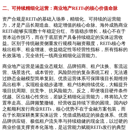
二、可持续精细化运营：商业地产REITs的核心价值命脉
资产合规是REITs的基础入场券，精细化、可持续的运营能
力，才是产品长期造血、稳定增值的核心命脉。海外成熟商业
REITs能够实现数十年稳定分红、市值稳步增长，核心不在于
资本运作技巧，而在于底层资产具备持续稳定的实体运营收
益。区别于传统融资侧重发行规模与融资额度，REITs核心考
核出租率、租金增速、收益稳定性等经营性指标，所有指标的
长效落地，完全依托一线商业精细化运营能力。
商业地产运营是涵盖业态规划、品牌招商、租户汰换、客流运
营、场景迭代、成本管控、风险防控的复杂系统工程，无法通
过静态金融模型简单复刻。优质运营体系可保障项目长期维持
高出租率，实现租金稳步递增、租户结构持续优化，大幅提升
项目抗周期、抗竞争、抗风险能力。反之，即便项目硬件条件
优越、区位核心性突出，若缺乏精细化运营能力，终将陷入空
置率走高、品牌频繁撤铺、经营收益持续下滑的困境。国内砂
之船顺利发行商业REITs，核心优势不在于金融方案包装，而
在于长期深耕奥莱实体运营，凭借成熟稳定的操盘体系、优质
品牌供应链、极低租户流失率与持续稳健的现金流，以过硬的
商业价值支撑资本化落地，是运营能力赋能REITs发行的典型