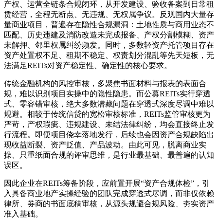
产权、运营全链条合规闭环，从开发建设、验收备案到日常租
赁经营，全程无断点、无违规、无权属争议。反观国内大量存
量商业项目，普遍存在隐性合规漏洞：土地性质与商用业态不
匹配、历史违建及消防改造未完成报备、产权分割模糊、资产
未解押、邻里权属纠纷频发。同时，多数轻资产托管项目存在
资产处置权不足、租期不稳定、权责划分混乱等先天短板，无
法满足REITs对资产稳定性、确定性的核心要求。
传统金融机构的风控审核，多聚焦书面材料与报表的表面合
规，难以识别项目实操中的隐性隐患。而公募REITs实行穿透
式、零容错审核，绝大多数潜藏问题在穿透式深度尽调中难以
规避。相较于传统信贷的宽松审核标准，REITs监管审核更为
严苛，产权瑕疵、违规建设、未结法律纠纷，均会直接终止发
行流程。即便项目侥幸落地发行，后续也会因资产合规缺陷出
现收益断裂、资产贬值、产品波动。由此可见，脱离商业实
操、只重纸面合规的评审思维，是行业最基础、最普遍的认知
误区。
因此企业在REITs筹备阶段，应前置开展“资产合规体检”，引
入具备商业地产实操经验的团队完成穿透式尽调，而非仅依赖
律所、券商的书面底稿审核，从源头规避合规风险、夯实资产
准入基础。