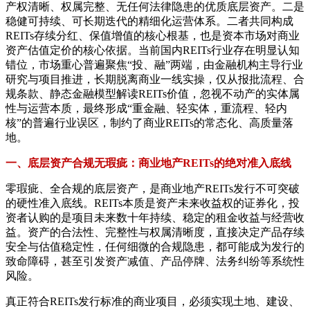
产权清晰、权属完整、无任何法律隐患的优质底层资产。二是
稳健可持续、可长期迭代的精细化运营体系。二者共同构成
REITs存续分红、保值增值的核心根基，也是资本市场对商业
资产估值定价的核心依据。当前国内REITs行业存在明显认知
错位，市场重心普遍聚焦“投、融”两端，由金融机构主导行业
研究与项目推进，长期脱离商业一线实操，仅从报批流程、合
规条款、静态金融模型解读REITs价值，忽视不动产的实体属
性与运营本质，最终形成“重金融、轻实体，重流程、轻内
核”的普遍行业误区，制约了商业REITs的常态化、高质量落
地。
一、底层资产合规无瑕疵：商业地产REITs的绝对准入底线
零瑕疵、全合规的底层资产，是商业地产REITs发行不可突破
的硬性准入底线。REITs本质是资产未来收益权的证券化，投
资者认购的是项目未来数十年持续、稳定的租金收益与经营收
益。资产的合法性、完整性与权属清晰度，直接决定产品存续
安全与估值稳定性，任何细微的合规隐患，都可能成为发行的
致命障碍，甚至引发资产减值、产品停牌、法务纠纷等系统性
风险。
真正符合REITs发行标准的商业项目，必须实现土地、建设、