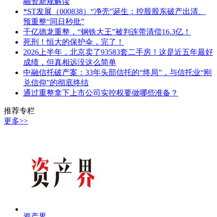
融资新规解读
*ST发展（000838）“净壳”诞生：控股股东破产出清、
预重整“同日秒批”
千亿德龙重整，“钢铁大王”被判连带清偿16.3亿！
死刑！恒大的保护伞，完了！
2026上半年，北京卖了93583套二手房！这是近五年最好
成绩，但真相远没这么简单
中融信托破产案：33年头部信托的“终局”，与信托业“刚
兑信仰”的彻底终结
通过重整拿下上市公司实控权要做哪些准备？
推荐专栏
更多>>
资产界