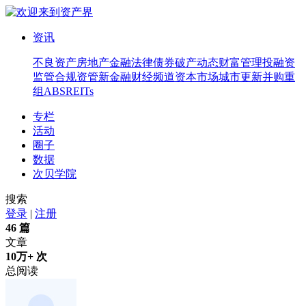
资讯
不良资产
房地产
金融法律
债券
破产
动态
财富管理
投融资
监管合规
资管
新金融
财经频道
资本市场
城市更新
并购重
组
ABS
REITs
专栏
活动
圈子
数据
次贝学院
搜索
登录
|
注册
46 篇
文章
10万+ 次
总阅读