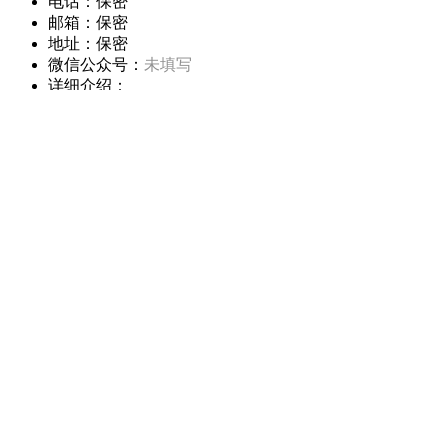
电话：
保密
邮箱：
保密
地址：
保密
微信公众号：
未填写
详细介绍：
关于
资产界（www.zichanjie.com）链接人、信息和资产。是金
融资管及特殊资产从业者的信息服务平台，致力于围绕资金、
资产和运营做行业整合及服务。
链接
关于我们
商务合作
寻求报道
版权说明
服务协议
客服服务