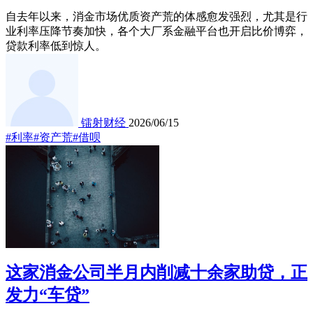
自去年以来，消金市场优质资产荒的体感愈发强烈，尤其是行
业利率压降节奏加快，各个大厂系金融平台也开启比价博弈，
贷款利率低到惊人。
镭射财经
2026/06/15
#利率
#资产荒
#借呗
这家消金公司半月内削减十余家助贷，正
发力“车贷”