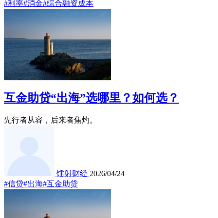
#利率
#消金
#综合融资成本
互金助贷“出海”选哪里？如何选？
先行者从容，后来者焦灼。
镭射财经
2026/04/24
#信贷
#出海
#互金助贷