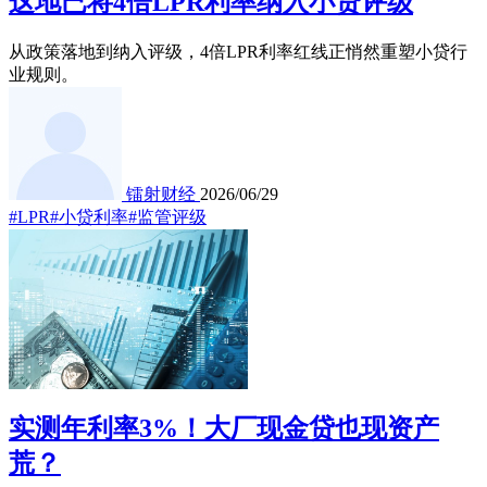
这地已将4倍LPR利率纳入小贷评级
从政策落地到纳入评级，4倍LPR利率红线正悄然重塑小贷行
业规则。
镭射财经
2026/06/29
#LPR
#小贷利率
#监管评级
实测年利率3%！大厂现金贷也现资产
荒？