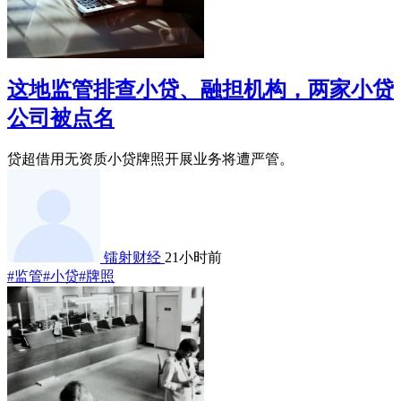
这地监管排查小贷、融担机构，两家小贷
公司被点名
贷超借用无资质小贷牌照开展业务将遭严管。
镭射财经
21小时前
#监管
#小贷
#牌照