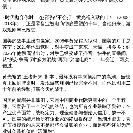
次不兑现的承诺，都是资产负债表之外无法弥补的“隐形负
债”。
· 时代抛弃你时，连招呼都不会打：黄光裕入狱的十年（2008-
2018年），正是零售业被电商彻底重塑的十年。当他归来，游
戏规则早已改变。
国美的故事里没有赢家。2008年黄光裕入狱时，国美的对手是
苏宁；2021年他出狱时，对手变成了京东、天猫、拼多多；到
2026年他彻底退出时，对手已经变成了抖音、快手的直播间。
从“美苏争霸”到“多方混战”再到“兴趣电商”，十年变迁，两次
错过。
黄光裕的“王者归来”剧本，最终没有等来预期中的高潮。当他
真正回到牌桌时，发现游戏规则已经完全不同。而他试图用二
十年前的经验打赢今天的战争。
国美的崩塌并非孤例，它是中国商业代际更替中的一个里程
碑。它宣告了一个时代的终结，也为所有企业敲响了警钟：在
产业变革面前，战略定力、现金储备与创始人信用，缺一不
可。国美的结局给所有企业家的终极提醒是：当潮水退去，真
正值得拯救的从来不是那些会做账的企业，而是那些还能为产
业链创造价值的“活细胞”。