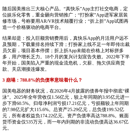
随后国美推出三大核心产品。“真快乐”App主打社交电商，定
位娱乐化零售，重金砸向营销推广；“打扮家”App进军家居装
修市场，号称要用AR/VR技术颠覆行业；“折上折”App试图再
造一个价格驱动的电商平台。
结果却是：投入巨额营销费用后，真快乐App的月活用户远不
及预期，下载量排名持续下滑；打扮家上线不足一年即传出裁
员欠薪，项目基本停摆；折上折App未能在价格上对标拼多
多，用户增长乏力。18个月的复兴计划宣告失败。2022年下半
年开始，国美陷入严重的现金流危机，欠薪、拖欠供应商货
款、关店潮接连爆发。
3 崩塌：788.8%的负债率意味着什么？
国美电器的财务状况，在2026年4月披露的债券年报中彻底“裸
泳”。2025年全年营收仅1.56亿元，较上年同期的3.95亿元进一
步下滑60.5%。归母净利润亏损17.21亿元，亏损额较上年同期
的7.98亿元扩大115.6%。总资产25.29亿元，总负债199.52亿
元，所有者权益负174.22亿元。资产负债率高达788.8%。账面
货币资金仅535万元，而一年内到期的非流动负债高达36.67亿
元。