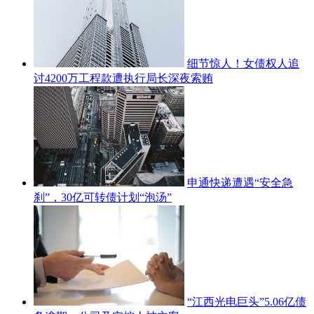
细节惊人！女债权人追
讨4200万工程款遭执行局长深夜索贿
申通快递遭遇“安全急
刹”，30亿可转债计划“泡汤”
“江西光电巨头”5.06亿债