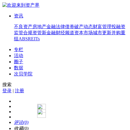
资讯
不良资产
房地产
金融法律
债券
破产
动态
财富管理
投融资
监管合规
资管
新金融
财经频道
资本市场
城市更新
并购重
组
ABS
REITs
专栏
活动
圈子
数据
次贝学院
搜索
登录
|
注册
评论(0)
收藏(0)