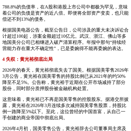
788.8%的负债率，在A股和港股上市公司中都极为罕见，意味
着公司的负债是资产的近八倍。即便将全部资产变卖，也只能
偿还不到13%的债务。
根据国美电器公告，截至公告日，公司涉及的重大未决诉讼合
计超过100起，涉案金额超过10亿元。武汉、浙江、佛山等多
地国美分公司已相继进入破产清算程序。年报中那句“持续经
营能力存在重大不确定性”，已是委婉得不能再委婉的表达。
4 失权：黄光裕彻底出局
2026年的春天，黄光裕彻底失去了国美。根据国美零售2026年
3月公告，黄光裕在国美零售的持股比例已从2021年的约50%
降至不足5%。公告称，黄光裕于近期在公开市场减持了部分
股份，同时部分质押股份被金融机构处置。
这意味着，黄光裕已不再是国美零售的控股股东。据港交所披
露，黄光裕在2026年3月连续多次减持国美零售股票，持股比
例一路降至5%以下。至此，这位曾经的中国首富，从自己一
手创建的商业帝国中彻底出局。
2026年4月初，国美零售公告，黄光裕辞去公司董事局主席及