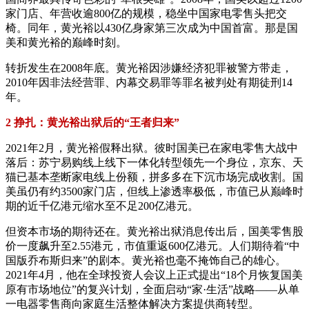
家门店、年营收逾800亿的规模，稳坐中国家电零售头把交
椅。同年，黄光裕以430亿身家第三次成为中国首富。那是国
美和黄光裕的巅峰时刻。
转折发生在2008年底。黄光裕因涉嫌经济犯罪被警方带走，
2010年因非法经营罪、内幕交易罪等罪名被判处有期徒刑14
年。
2 挣扎：黄光裕出狱后的“王者归来”
2021年2月，黄光裕假释出狱。彼时国美已在家电零售大战中
落后：苏宁易购线上线下一体化转型领先一个身位，京东、天
猫已基本垄断家电线上份额，拼多多在下沉市场完成收割。国
美虽仍有约3500家门店，但线上渗透率极低，市值已从巅峰时
期的近千亿港元缩水至不足200亿港元。
但资本市场的期待还在。黄光裕出狱消息传出后，国美零售股
价一度飙升至2.55港元，市值重返600亿港元。人们期待着“中
国版乔布斯归来”的剧本。黄光裕也毫不掩饰自己的雄心。
2021年4月，他在全球投资人会议上正式提出“18个月恢复国美
原有市场地位”的复兴计划，全面启动“家·生活”战略——从单
一电器零售商向家庭生活整体解决方案提供商转型。