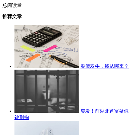
总阅读量
推荐文章
股债双牛，钱从哪来？
突发！前湖北首富疑似
被刑拘