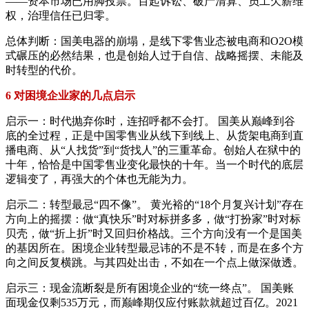
——资本市场已用脚投票。百起诉讼、破产清算、员工欠薪维
权，治理信任已归零。
总体判断：国美电器的崩塌，是线下零售业态被电商和O2O模
式碾压的必然结果，也是创始人过于自信、战略摇摆、未能及
时转型的代价。
6 对困境企业家的几点启示
启示一：时代抛弃你时，连招呼都不会打。 国美从巅峰到谷
底的全过程，正是中国零售业从线下到线上、从货架电商到直
播电商、从“人找货”到“货找人”的三重革命。创始人在狱中的
十年，恰恰是中国零售业变化最快的十年。当一个时代的底层
逻辑变了，再强大的个体也无能为力。
启示二：转型最忌“四不像”。 黄光裕的“18个月复兴计划”存在
方向上的摇摆：做“真快乐”时对标拼多多，做“打扮家”时对标
贝壳，做“折上折”时又回归价格战。三个方向没有一个是国美
的基因所在。困境企业转型最忌讳的不是不转，而是在多个方
向之间反复横跳。与其四处出击，不如在一个点上做深做透。
启示三：现金流断裂是所有困境企业的“统一终点”。 国美账
面现金仅剩535万元，而巅峰期仅应付账款就超过百亿。2021