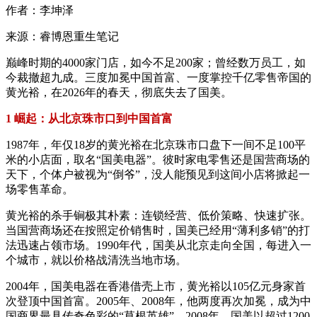
作者：李坤泽
来源：睿博恩重生笔记
巅峰时期的4000家门店，如今不足200家；曾经数万员工，如
今裁撤超九成。三度加冕中国首富、一度掌控千亿零售帝国的
黄光裕，在2026年的春天，彻底失去了国美。
1 崛起：从北京珠市口到中国首富
1987年，年仅18岁的黄光裕在北京珠市口盘下一间不足100平
米的小店面，取名“国美电器”。彼时家电零售还是国营商场的
天下，个体户被视为“倒爷”，没人能预见到这间小店将掀起一
场零售革命。
黄光裕的杀手锏极其朴素：连锁经营、低价策略、快速扩张。
当国营商场还在按照定价销售时，国美已经用“薄利多销”的打
法迅速占领市场。1990年代，国美从北京走向全国，每进入一
个城市，就以价格战清洗当地市场。
2004年，国美电器在香港借壳上市，黄光裕以105亿元身家首
次登顶中国首富。2005年、2008年，他两度再次加冕，成为中
国商界最具传奇色彩的“草根英雄”。2008年，国美以超过1200