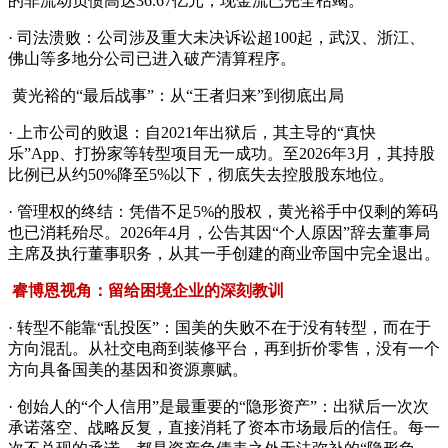
的非流动负债高达36.67亿元，现金流已完全枯竭。
· 司法溃败：公司涉及重大未决诉讼超100起，武汉、浙江、
佛山等多地分公司已进入破产清算程序。
黄光裕的“最后战事”：从“王者归来”到彻底出局
· 上市公司的败退：自2021年出狱后，其主导的“真快
乐”App、打扮家等转型项目无一成功。至2026年3月，其持股
比例已从约50%降至5%以下，彻底失去控股股东地位。
· 管理权的终结：凭借不足5%的股权，黄光裕手中仅剩的筹码
也已消耗殆尽。2026年4月，公告其因“个人原因”辞去董事局
主席及执行董事职务，从其一手创建的商业帝国中完全退出。
睿博恩视角：留给困境企业的深刻教训
· 转型不能靠“乱投医”：国美的失败不在于没有转型，而在于
方向混乱。从社交电商到装修平台，再到折价零售，没有一个
方向具备国美的基因和资源禀赋。
· 创始人的“个人信用”是最重要的“隐形资产”：出狱后一次次
承诺落空、战略反复，直接消耗了资本市场最后的信任。每一