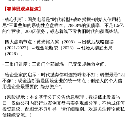
【睿博恩观点提炼】
· 核心判断：国美电器是“时代转型+战略摇摆+创始人信用耗
尽”三重叠加的系统性崩盘样本。788.8%的负债率、不足1.6亿
的年营收、200亿债务，标志着线下零售旧时代的彻底终结。
· 四大崩塌节点：黄光裕入狱（2008）→出狱后战略摇摆
（2021-2022）→现金流断裂（2023）→创始人彻底出局
（2026）。
· 三重门进度：三道门全部崩塌，已无常规挽救空间。
· 给企业家的启示：时代抛弃你时连招呼都不打；转型最忌“四
不像”；现金流断裂是困境企业的统一终点；创始人的个人信
用是企业最重要的“隐形资产”。
（风险提示：本文基于公开公告信息整理，数据截止发表当
日，仅做公司内部行业案例复盘与实务观点分享，不构成任何
投资建议。配图无不良引导，请仔细甄别。欢迎关注评论或私
信继续交流。）