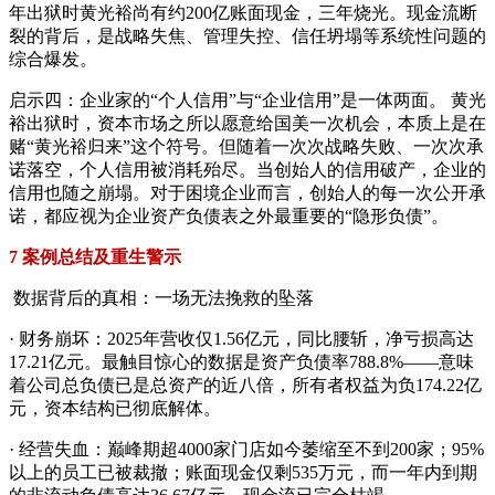
年出狱时黄光裕尚有约200亿账面现金，三年烧光。现金流断
裂的背后，是战略失焦、管理失控、信任坍塌等系统性问题的
综合爆发。
启示四：企业家的“个人信用”与“企业信用”是一体两面。 黄光
裕出狱时，资本市场之所以愿意给国美一次机会，本质上是在
赌“黄光裕归来”这个符号。但随着一次次战略失败、一次次承
诺落空，个人信用被消耗殆尽。当创始人的信用破产，企业的
信用也随之崩塌。对于困境企业而言，创始人的每一次公开承
诺，都应视为企业资产负债表之外最重要的“隐形负债”。
7 案例总结及重生警示
数据背后的真相：一场无法挽救的坠落
· 财务崩坏：2025年营收仅1.56亿元，同比腰斩，净亏损高达
17.21亿元。最触目惊心的数据是资产负债率788.8%——意味
着公司总负债已是总资产的近八倍，所有者权益为负174.22亿
元，资本结构已彻底解体。
· 经营失血：巅峰期超4000家门店如今萎缩至不到200家；95%
以上的员工已被裁撤；账面现金仅剩535万元，而一年内到期