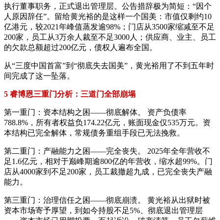
执行董事职务，正式退出管理层。公告措辞极为简短：“因个
人原因辞任”。留给黄光裕的是这样一个国美：市值仅剩约10
亿港元，较2021年峰值蒸发逾98%；门店从3500家缩减至不足
200家，员工从3万余人裁至不足3000人；供应商、业主、员工
的欠款总额超过200亿元，债权人遍布全国。
从“三度中国首富”到“彻底失去国美”，黄光裕用了不到五年时
间完成了这一坠落。
5 睿博恩三重门分析：三道门全部崩塌
第一重门：资本结构之困——彻底解体。 资产负债率
788.8%，所有者权益负174.22亿元，账面现金仅535万元。资
本结构已完全解体，常规债务重组手段已无法挽救。
第二重门：产融能力之困——完全丧失。 2025年全年营收不
足1.6亿元，相对于巅峰期逾800亿的年营收，缩水超99%。门
店从4000家到不足200家，员工裁撤超九成，已完全丧失产融
能力。
第三重门：治理信任之困——彻底崩溃。 黄光裕从出狱时被
资本市场寄予厚望，到如今持股不足5%、彻底退出管理层