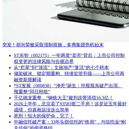
突发！胡兴荣被采取强制措施，多弗集团危机始末
ST东智（002175）一年两度“卖壳”背后：上市公司控制
权变更的法律风险与合规边界
从“烂尾”到“顶流”：文旅地产“复活”的七个样本
储架破冰、锁定期重构、转债监管升级——上市公司再
融资新规解读
*ST发展（000838）“净壳”诞生：控股股东破产出清、
预重整“同日秒批”
千亿德龙重整，“钢铁大王”被判连带清偿16.3亿！
2026上半年，北京卖了93583套二手房！这是近五年最好
成绩，但真相远没这么简单
死刑！恒大的保护伞，完了！
中融信托破产案：33年头部信托的“终局”，与信托业“刚
兑信仰”的彻底终结