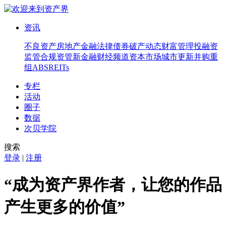
资讯
不良资产
房地产
金融法律
债券
破产
动态
财富管理
投融资
监管合规
资管
新金融
财经频道
资本市场
城市更新
并购重
组
ABS
REITs
专栏
活动
圈子
数据
次贝学院
搜索
登录
|
注册
“成为资产界作者，让您的作品
产生更多的价值”