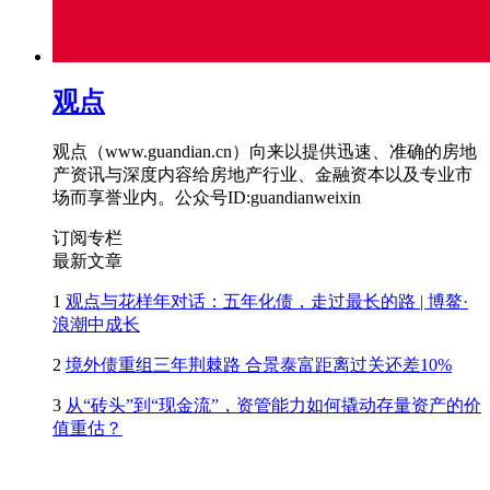
观点
观点（www.guandian.cn）向来以提供迅速、准确的房地
产资讯与深度内容给房地产行业、金融资本以及专业市
场而享誉业内。公众号ID:guandianweixin
订阅专栏
最新文章
1
观点与花样年对话：五年化债，走过最长的路 | 博鳌·
浪潮中成长
2
境外债重组三年荆棘路 合景泰富距离过关还差10%
3
从“砖头”到“现金流”，资管能力如何撬动存量资产的价
值重估？