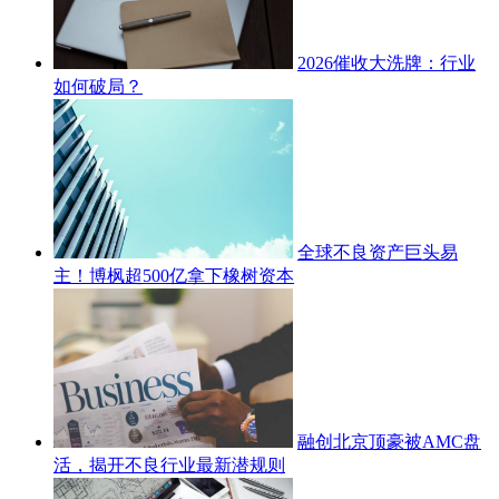
2026催收大洗牌：行业
如何破局？
全球不良资产巨头易
主！博枫超500亿拿下橡树资本
融创北京顶豪被AMC盘
活，揭开不良行业最新潜规则