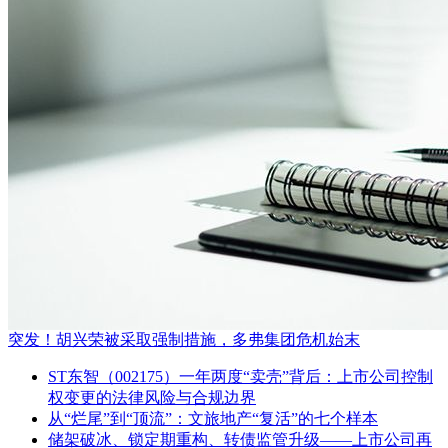
突发！胡兴荣被采取强制措施，多弗集团危机始末
ST东智（002175）一年两度“卖壳”背后：上市公司控制
权变更的法律风险与合规边界
从“烂尾”到“顶流”：文旅地产“复活”的七个样本
储架破冰、锁定期重构、转债监管升级——上市公司再