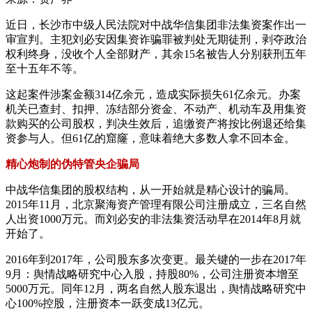
近日，长沙市中级人民法院对中战华信集团非法集资案作出一
审宣判。主犯刘必安因集资诈骗罪被判处无期徒刑，剥夺政治
权利终身，没收个人全部财产，其余15名被告人分别获刑五年
至十五年不等。
这起案件涉案金额314亿余元，造成实际损失61亿余元。办案
机关已查封、扣押、冻结部分资金、不动产、机动车及用集资
款购买的公司股权，判决生效后，追缴资产将按比例退还给集
资参与人。但61亿的窟窿，意味着绝大多数人拿不回本金。
精心炮制的伪特管央企骗局
中战华信集团的股权结构，从一开始就是精心设计的骗局。
2015年11月，北京聚海资产管理有限公司注册成立，三名自然
人出资1000万元。而刘必安的非法集资活动早在2014年8月就
开始了。
2016年到2017年，公司股东多次变更。最关键的一步在2017年
9月：舆情战略研究中心入股，持股80%，公司注册资本增至
5000万元。同年12月，两名自然人股东退出，舆情战略研究中
心100%控股，注册资本一跃变成13亿元。