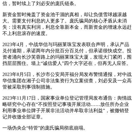
信，暂时续上了刘必安的庞氏链条。
新资金暂时掩盖了资金池干涸的真相，却让负债雪球越滚越
大。需要支付利息的人更多了。庞氏骗局的核心矛盾从未消
失：没有真实利润，利息全靠新本金，而新资金的增速永远赶
不上利息滚存的速度。
2023年4月，中战华信与玛丽莱珠宝发表联合声明，承认产品
兑付逾期，承诺两年内分批百分百兑付，但承诺很快成空。投
资者涌向长沙芙蓉路上的玛丽莱珠宝大厦，发现大门紧闭，围
挡层层围住。墙上“诚信爱人”四个大字还在，但再无人应答。
2023年8月5日，长沙市公安局开福分局发布警情通报，对中战
华信集团在湘子公司非法集资行为立案侦查，刘必安及一众高
管被采取刑事强制措施。
2023年11月17日，国家事业单位登记管理局发布通告：舆情战
略研究中心存在“不按照登记事项开展活动……放任所办企业
利用事业单位牌子开展非法活动并牟取非法利益”，被撤销登
记并收缴全部证章。
一场伪央企“特管”的庞氏骗局彻底崩塌。