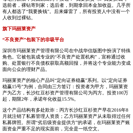
选前者，裸钻寄到家；选后者，到期拿回本金加收益。几乎所
有人都选了“我要换钱”。后来爆雷了，所有投资人中没有一个
人收到过裸钻。
旗下玛丽莱资产
“不良资产”包装下的非吸平台
深圳市玛丽莱资产管理有限公司在中战华信版图中扮演了特殊
角色。它被包装成专业的“不良资产处置机构”，宣称通过收
购、处置银行不良债权获取高额回报，并将这个专业能力变成
面向公众的理财产品。
玛丽莱资产的核心产品叫“定向证券稳赢”系列。以“定向证券
稳赢15号”为例，合同由三方签订：投资者为甲方，玛丽莱资
产为乙方，长沙红豆杉资产管理有限公司为丙方。投资100万
起，期限2年，承诺年化收益15.5%。
这个产品结构有多处欺诈：丙方长沙红豆杉资产早在2016年8
月就注销了私募管理人资质；乙方玛丽莱资产从未取得过任何
私募牌照。所谓“劣后级资金提供方”的承诺，在玛丽莱资产账
面资金严重不足的现实面前，完全是一纸空文。