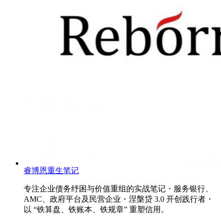
睿博恩重生笔记
专注企业债务纾困与价值重组的实战笔记・服务银行、
AMC、政府平台及民营企业・涅槃贷 3.0 开创践行者・
以 “铁算盘、铁账本、铁规章” 重塑信用。