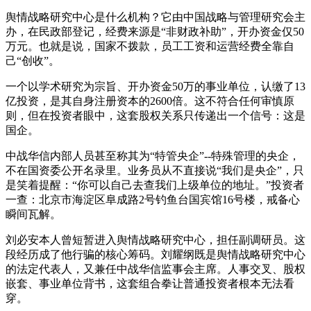
舆情战略研究中心是什么机构？它由中国战略与管理研究会主
办，在民政部登记，经费来源是“非财政补助”，开办资金仅50
万元。也就是说，国家不拨款，员工工资和运营经费全靠自
己“创收”。
一个以学术研究为宗旨、开办资金50万的事业单位，认缴了13
亿投资，是其自身注册资本的2600倍。这不符合任何审慎原
则，但在投资者眼中，这套股权关系只传递出一个信号：这是
国企。
中战华信内部人员甚至称其为“特管央企”--特殊管理的央企，
不在国资委公开名录里。业务员从不直接说“我们是央企”，只
是笑着提醒：“你可以自己去查我们上级单位的地址。”投资者
一查：北京市海淀区阜成路2号钓鱼台国宾馆16号楼，戒备心
瞬间瓦解。
刘必安本人曾短暂进入舆情战略研究中心，担任副调研员。这
段经历成了他行骗的核心筹码。刘耀纲既是舆情战略研究中心
的法定代表人，又兼任中战华信监事会主席。人事交叉、股权
嵌套、事业单位背书，这套组合拳让普通投资者根本无法看
穿。