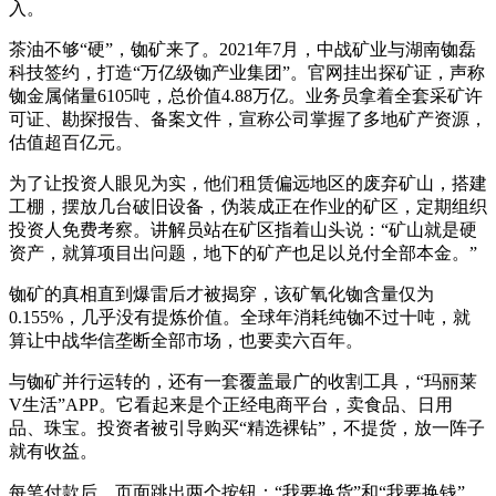
入。
茶油不够“硬”，铷矿来了。2021年7月，中战矿业与湖南铷磊
科技签约，打造“万亿级铷产业集团”。官网挂出探矿证，声称
铷金属储量6105吨，总价值4.88万亿。业务员拿着全套采矿许
可证、勘探报告、备案文件，宣称公司掌握了多地矿产资源，
估值超百亿元。
为了让投资人眼见为实，他们租赁偏远地区的废弃矿山，搭建
工棚，摆放几台破旧设备，伪装成正在作业的矿区，定期组织
投资人免费考察。讲解员站在矿区指着山头说：“矿山就是硬
资产，就算项目出问题，地下的矿产也足以兑付全部本金。”
铷矿的真相直到爆雷后才被揭穿，该矿氧化铷含量仅为
0.155%，几乎没有提炼价值。全球年消耗纯铷不过十吨，就
算让中战华信垄断全部市场，也要卖六百年。
与铷矿并行运转的，还有一套覆盖最广的收割工具，“玛丽莱
V生活”APP。它看起来是个正经电商平台，卖食品、日用
品、珠宝。投资者被引导购买“精选裸钻”，不提货，放一阵子
就有收益。
每笔付款后，页面跳出两个按钮：“我要换货”和“我要换钱”。