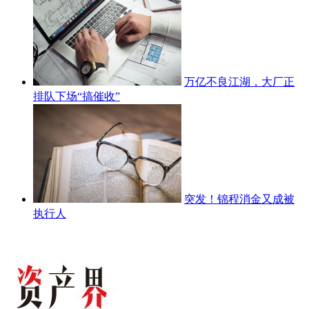
万亿不良江湖，大厂正
排队下场“搞催收”
突发！锦程消金又成被
执行人