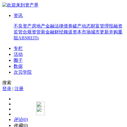
资讯
不良资产
房地产
金融法律
债券
破产
动态
财富管理
投融资
监管合规
资管
新金融
财经频道
资本市场
城市更新
并购重
组
ABS
REITs
专栏
活动
圈子
数据
次贝学院
搜索
登录
|
注册
评论(0)
收藏(0)