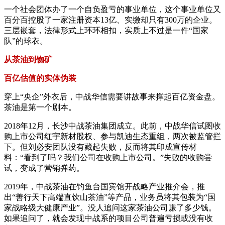
一个社会团体办了一个自负盈亏的事业单位，这个事业单位又
百分百控股了一家注册资本13亿、实缴却只有300万的企业。
三层嵌套，法律形式上环环相扣，实质上不过是一件“国家
队”的球衣。
从茶油到铷矿
百亿估值的实体伪装
穿上“央企”外衣后，中战华信需要讲故事来撑起百亿资金盘。
茶油是第一个剧本。
2018年12月，长沙中战茶油集团成立。此前，中战华信试图收
购上市公司红宇新材股权、参与凯迪生态重组，两次被监管拦
下。但刘必安团队没有藏起失败，反而将其印成宣传材
料：“看到了吗？我们公司在收购上市公司。”失败的收购尝
试，变成了营销弹药。
2019年，中战茶油在钓鱼台国宾馆开战略产业推介会，推
出“善行天下高端直饮山茶油”等产品，业务员将其包装为“国
家战略级大健康产业”。没人追问这家茶油公司赚了多少钱。
如果追问了，就会发现中战系的项目公司普遍亏损或没有收