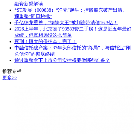
融资新规解读
*ST发展（000838）“净壳”诞生：控股股东破产出清、
预重整“同日秒批”
千亿德龙重整，“钢铁大王”被判连带清偿16.3亿！
2026上半年，北京卖了93583套二手房！这是近五年最好
成绩，但真相远没这么简单
死刑！恒大的保护伞，完了！
中融信托破产案：33年头部信托的“终局”，与信托业“刚
兑信仰”的彻底终结
通过重整拿下上市公司实控权要做哪些准备？
推荐专栏
更多>>