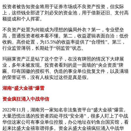
投资者被告知资金将用于证券市场或不良资产投资，但实际
上，这些钱全部进了刘必安的资金池，用于借新还旧、支付高
额提成和个人挥霍。
不良资产处置为何能成为理想的骗局外衣？第一，专业壁垒
高，普通投资者根本看不懂。第二，收益逻辑表面自洽：低价
收购、高价处置，为15.5%的收益率提供了“合理性”。第三，
行业监管薄弱，长期处于“弱监管”状态。
玛丽莱资产正是钻了这个空子，在没有牌照的情况下大肆展
业，多年未被发现。投资者看到的是一面墙的“央企资质”牌
匾、印有国徽的授权书、伪造的事业单位批复文件，以及满墙
的荣誉证书，没有人核实过这些是真是假。
湖南“盛大金禧”爆雷
资金疯狂涌入中战华信
2022年11月，湖南另一家知名非法集资平台“盛大金禧”爆雷。
大量恐慌出逃的投资者四处寻找“安全港”，很多人盯上了中战
华信这家公司有事业单位控股，办公地址在钓鱼台国宾馆，看
起来比盛大金禧靠谱得多。资金从盛大金禧疯狂涌入中战华