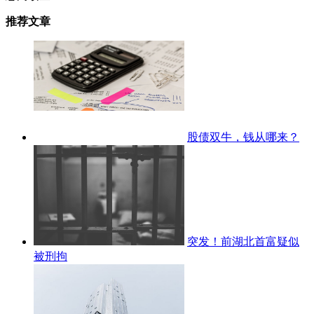
推荐文章
股债双牛，钱从哪来？
突发！前湖北首富疑似
被刑拘