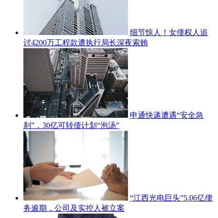
细节惊人！女债权人追
讨4200万工程款遭执行局长深夜索贿
申通快递遭遇“安全急
刹”，30亿可转债计划“泡汤”
“江西光电巨头”5.06亿债
务逾期，公司及实控人被立案