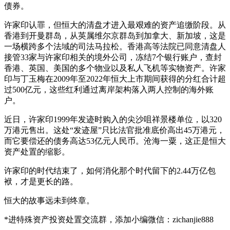
债券。
许家印认罪，但恒大的清盘才进入最艰难的资产追缴阶段。从
香港到开曼群岛，从英属维尔京群岛到加拿大、新加坡，这是
一场横跨多个法域的司法马拉松。香港高等法院已同意清盘人
接管33家与许家印相关的境外公司，冻结7个银行账户，查封
香港、英国、美国的多个物业以及私人飞机等实物资产。许家
印与丁玉梅在2009年至2022年恒大上市期间获得的分红合计超
过500亿元，这些红利通过离岸架构落入两人控制的海外账
户。
近日，许家印1999年发迹时购入的尖沙咀祥景楼单位，以320
万港元售出。这处“发迹屋”只比法官批准底价高出45万港元，
而它要偿还的债务高达53亿元人民币。沧海一粟，这正是恒大
资产处置的缩影。
许家印的时代结束了，如何消化那个时代留下的2.44万亿包
袱，才是更长的路。
恒大的故事远未到终章。
*进特殊资产投资处置交流群，添加小编微信：zichanjie888