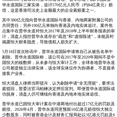
华永道国际三家实体，追讨570亿元人民币（约84亿美元）赔
偿，这是香港司法史上金额最大的企业索赔案之一。
其中380亿元指向普华永道国际与香港、内地两家附属公司的
共同责任；另外190亿元单独向香港及内地实体追讨。案件焦
点集中在普华永道对恒大2017年及2018年上半年财务报表的审
计，清盘人指控普华永道存在“疏忽”和“虚假陈述”，未能及时
揭露恒大财务隐患，导致债权人损失扩大。
5月18日首次聆讯中，普华永道国际申请将自己从被告名单中
剔除。普华永道国际称，该公司在2017年至2020年期间不是中
国恒大的核数师，从未参与恒大审计工作，全球各地普华永道
公司都是独立法律实体，该全球实体仅作为协调者，不直接承
接客户业务。
恒大清盘人律师当即驳斥，认为剔除申请“全无理据”，要求法
庭驳回，暂委法官冯柏楝决定押后宣判。即便普华永道国际成
功脱身，清盘人仍可继续向香港及内地本地实体追偿。
普华永道已因恒大审计案在中港两地付出超过17亿元的罚款及
赔偿。2026年4月，普华永道同意预留10亿港元赔偿恒大独立
少数股东，同时被香港会计及财务汇报局处以3亿港元罚款及6