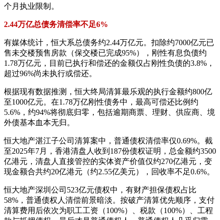
个月执业限制。
2.44万亿总债务清偿率不足6%
有媒体统计，恒大系总债务约2.44万亿元。扣除约7000亿元已
售未交楼预售房款（保交楼已完成95%），刚性有息负债约
1.78万亿元，目前已执行和偿还的金额仅占刚性负债的3.8%，
超过96%尚未执行或偿还。
根据现有数据推测，恒大终局清算最乐观的执行金额约800亿
至1000亿元。在1.78万亿刚性债务中，最高可偿还比例约
5.6%，约94%将彻底归零，包括逾期商票、理财、供应商、境
外债基本血本无归。
恒大地产湛江子公司清算案中，普通债权清偿率仅0.69%。截
至2025年7月，香港清盘人收到187份债权证明，总金额约3500
亿港元，清盘人直接管控的实体资产价值仅约270亿港元，变
现金额合共约20亿港元（约2.55亿美元），回收率不足0.6%。
恒大地产深圳公司523亿元债权中，有财产担保债权占比
58%，普通债权人清偿前景暗淡。按破产清算优先顺序，支付
清算费用后依次为职工工资（100%）、税款（100%）、工程