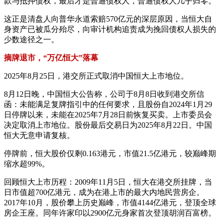
款与抵押债权，最后才是普通债权人，普通债权人几乎归零。
这正是清盘人向普华永道索赔570亿元的深层原因，当恒大自
身资产已被瓜分殆尽，向审计机构追责成为挽回债权人损失的
少数途径之一。
摘牌退市，“万亿恒大”落幕
2025年8月25日，港交所正式取消中国恒大上市地位。
8月12日晚，中国恒大公告称，公司于8月8日收到港交所信
函：未能满足复牌指引中的任何要求，且股份自2024年1月29
日停牌以来，未能在2025年7月28日前恢复买卖。上市委员会
决定取消上市地位。股份最后交易日为2025年8月22日。中国
恒大无意申请复核。
停牌前，恒大股价仅剩0.163港元，市值21.5亿港元，较巅峰期
缩水超99%。
回顾恒大上市历程：2009年11月5日，恒大在港交所挂牌，当
日市值超700亿港元，成为在港上市的最大内地民营房企。
2017年10月，股价攀上历史巅峰，市值4144亿港元，登顶全球
房企王座。同年许家印以2900亿元身家首次登顶胡润百富榜。