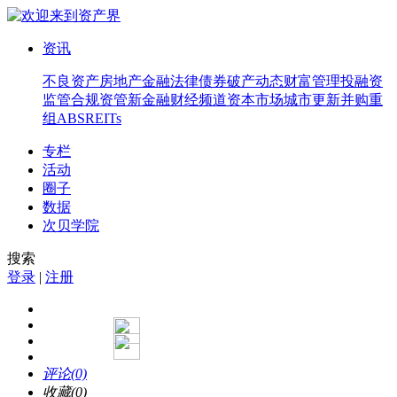
资讯
不良资产
房地产
金融法律
债券
破产
动态
财富管理
投融资
监管合规
资管
新金融
财经频道
资本市场
城市更新
并购重
组
ABS
REITs
专栏
活动
圈子
数据
次贝学院
搜索
登录
|
注册
评论(0)
收藏(0)