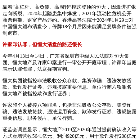
靠着“高杠杆、高负债、高周转”模式登顶的恒大，因激进扩张
走向断裂。2020年起隐患集中爆发，2021年流动性危机公开，
商票逾期、财富产品违约。香港高等法院于2024年1月29日对
中国恒大颁布清盘令，停牌18个月后因未能满足复牌条件被强
制退市。
许家印认罪，但恒大清盘的路还很长
今年4月13日至14日，广东省深圳市中级人民法院对恒大集
团、恒大地产及许家印案进行一审公开开庭审理，许家印当庭
表示认罪悔罪，法庭择期宣判。
恒大集团被指控非法吸收公众存款、集资诈骗、违法发放贷
款、欺诈发行证券、违规披露重要信息、单位行贿六项罪名；
恒大地产被指控欺诈发行证券；
许家印个人被控八项罪名，包括非法吸收公众存款、集资诈
骗、违法发放贷款、违法运用资金、欺诈发行证券、违规披露
重要信息、职务侵占、单位行贿。
证监会调查显示，恒大地产2019至2020年通过提前确认收入等
方式虚增营收5641亿元、利润920亿元，用于欺诈发行208亿元