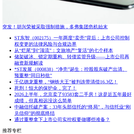
突发！胡兴荣被采取强制措施，多弗集团危机始末
ST东智（002175）一年两度“卖壳”背后：上市公司控制
权变更的法律风险与合规边界
从“烂尾”到“顶流”：文旅地产“复活”的七个样本
储架破冰、锁定期重构、转债监管升级——上市公司再
融资新规解读
*ST发展（000838）“净壳”诞生：控股股东破产出清、
预重整“同日秒批”
千亿德龙重整，“钢铁大王”被判连带清偿16.3亿！
死刑！恒大的保护伞，完了！
2026上半年，北京卖了93583套二手房！这是近五年最好
成绩，但真相远没这么简单
中融信托破产案：33年头部信托的“终局”，与信托业“刚
兑信仰”的彻底终结
通过重整拿下上市公司实控权要做哪些准备？
推荐专栏