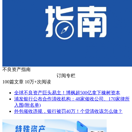
不良资产指南
订阅专栏
100
篇文章
10万+
次阅读
全球不良资产巨头易主！博枫超500亿拿下橡树资本
浦发银行公布合作清收机构：48家催收公司、170家律所
入围(附名单)
外包催收违规，银行被罚40万！个贷清收该怎么做？