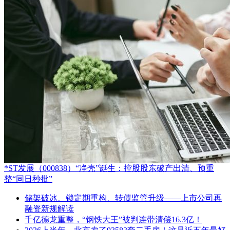
*ST发展（000838）“净壳”诞生：控股股东破产出清、预重
整“同日秒批”
储架破冰、锁定期重构、转债监管升级——上市公司再
融资新规解读
千亿德龙重整，“钢铁大王”被判连带清偿16.3亿！