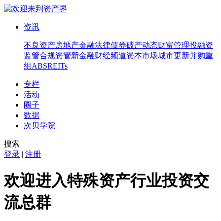
资讯
不良资产
房地产
金融法律
债券
破产
动态
财富管理
投融资
监管合规
资管
新金融
财经频道
资本市场
城市更新
并购重
组
ABS
REITs
专栏
活动
圈子
数据
次贝学院
搜索
登录
|
注册
欢迎进入特殊资产行业投资交
流总群