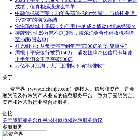
2026上半年，北京卖了93583套二手房！这是近五年最好
成绩，但真相远没这么简单
中融信托破产案：33年头部信托的“终局”，与信托业“刚
兑信仰”的彻底终结
泡泡玛特城市乐园：如何用1%的成本撬动IP情感经济？
挂牌转让4.89万笔不良贷款，海尔消金合作催收机构增
至76家(附名单)
祥光铜业：从负债停产到年产值300亿的“涅槃重生”
周报｜平安银行被罚150万；浦发挂牌72亿信用卡坏账；
上半年消金不良突破500亿
万亿不良江湖，大厂正排队下场“搞催收”
关于
资产界（www.zichanjie.com）链接人、信息和资产。是金
融资管及特殊资产从业者的信息服务平台，致力于围绕资金、
资产和运营做行业整合及服务。
链接
关于我们
商务合作
寻求报道
版权说明
服务协议
客服服务