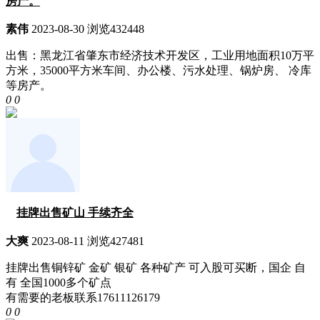
房产。
素伟
2023-08-30
浏览432448
出售：黑龙江省肇东市经济技术开发区，工业用地面积10万平
方米，35000平方米车间、办公楼、污水处理、锅炉房、 冷库
等房产。
0
0
挂牌出售矿山 手续齐全
大爽
2023-08-11
浏览427481
挂牌出售铜锌矿 金矿 银矿 各种矿产 可入股可买断，国企 自
有 全国1000多个矿点
有需要的老板联系17611126179
0
0