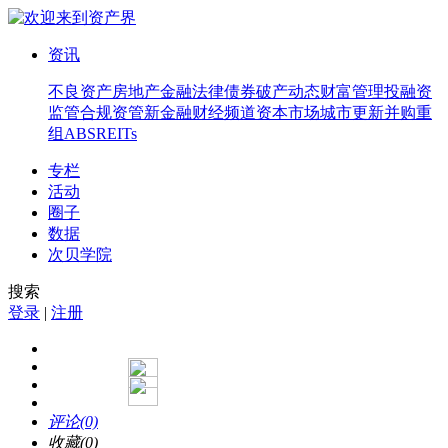
资讯
不良资产
房地产
金融法律
债券
破产
动态
财富管理
投融资
监管合规
资管
新金融
财经频道
资本市场
城市更新
并购重
组
ABS
REITs
专栏
活动
圈子
数据
次贝学院
搜索
登录
|
注册
评论(0)
收藏(0)