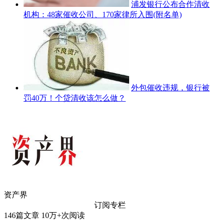
浦发银行公布合作清收
机构：48家催收公司、170家律所入围(附名单)
外包催收违规，银行被
罚40万！个贷清收该怎么做？
资产界
订阅专栏
146
篇文章
10万+
次阅读