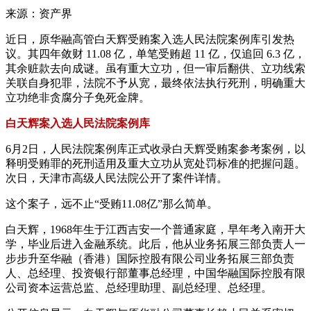
来源：资产界
近日，原华融高管白天辉受贿案入选人民法院案例库引发热
议。其四年敛财 11.08 亿，单笔受贿超 11 亿，仅追回 6.3 亿，
其余赃款去向成谜。虽有重大立功，但一审后翻供、立功线索
关联自身犯罪，法院不予从宽，最终依法执行死刑，明确重大
立功绝非贪腐分子免死金牌。
白天辉案入选人民法院案例库
6月2日，人民法院案例库正式收录白天辉受贿案参考案例，以
释明受贿罪的死刑适用及重大立功从宽处罚标准的把握问题。
次日，天津市高级人民法院公开了案件详情。
这个案子，远不止“受贿11.08亿”那么简单。
白天辉，1968年生于江西吉安一个普通家庭，早年考入南开大
学，毕业后进入金融系统。此后，他从业务拓展三部负责人一
步步升至华融（香港）国际控股有限公司业务拓展三部负责
人、总经理、投资银行部董事总经理，中国华融国际控股有限
公司资本运营总监、总经理助理、副总经理、总经理。