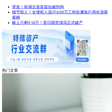
突发！前湖北首富疑似被刑拘
细节惊人！女债权人追讨4200万工程款遭执行局长深夜
索贿
账上只剩9.58万！昔日国货顶流正式破产
热门文章