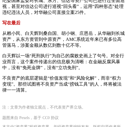
纪委国家监委对长城、东方、信达等资产公司已进行过全面巡
视，甚至对信达公司进行巡视“回头看”，运用“四种形态”处理
违纪违法人员，对华融公司直接立案25件。
写在最后
从赖小民、白天辉到桑自国、胡小钢、庄恩岳，从华融到长城
资产，从东方资管到中原资产，AMC系统近年来已有多位高
管落马，涉案金额从数亿到数十亿不等。
白天辉以一场“死刑执行”为自己的腐败史画上了句号。对全行
业而言，这个案件传递出的信息极为清晰：在金融反腐风暴
中，没有“免死金牌”，没有“立功免刑”。
不良资产的底层逻辑是“价值发现”和“风险化解”，而非“权力
变现”。那些试图将不良资产当成“捞钱工具”的人，终将被法
律一一清算。
注：文章为作者独立观点，不代表资产界立场。
题图来自 Pexels，基于 CC0 协议
本文由“资产界”投稿资产界，并经资产界编辑发布。版权归原作者所