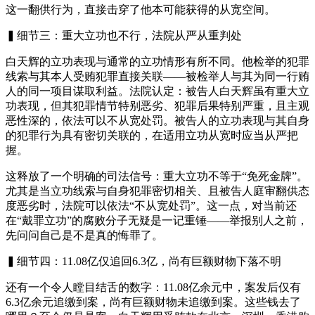
这一翻供行为，直接击穿了他本可能获得的从宽空间。
▍细节三：重大立功也不行，法院从严从重判处
白天辉的立功表现与通常的立功情形有所不同。他检举的犯罪
线索与其本人受贿犯罪直接关联——被检举人与其为同一行贿
人的同一项目谋取利益。法院认定：被告人白天辉虽有重大立
功表现，但其犯罪情节特别恶劣、犯罪后果特别严重，且主观
恶性深的，依法可以不从宽处罚。被告人的立功表现与其自身
的犯罪行为具有密切关联的，在适用立功从宽时应当从严把
握。
这释放了一个明确的司法信号：重大立功不等于“免死金牌”。
尤其是当立功线索与自身犯罪密切相关、且被告人庭审翻供态
度恶劣时，法院可以依法“不从宽处罚”。这一点，对当前还
在“戴罪立功”的腐败分子无疑是一记重锤——举报别人之前，
先问问自己是不是真的悔罪了。
▍细节四：11.08亿仅追回6.3亿，尚有巨额财物下落不明
还有一个令人瞠目结舌的数字：11.08亿余元中，案发后仅有
6.3亿余元追缴到案，尚有巨额财物未追缴到案。这些钱去了