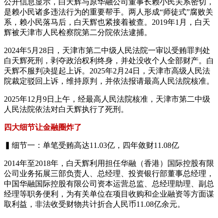
公开信息显示，白天辉与原华融公司董事长赖小民关系密切，
是赖小民诸多违法行为的重要帮手。两人形成“师徒式”腐败关
系，赖小民落马后，白天辉也紧接着被查。2019年1月，白天
辉被天津市人民检察院第二分院依法逮捕。
2024年5月28日，天津市第二中级人民法院一审以受贿罪判处
白天辉死刑，剥夺政治权利终身，并处没收个人全部财产。白
天辉不服判决提起上诉。2025年2月24日，天津市高级人民法
院裁定驳回上诉，维持原判，并依法报请最高人民法院核准。
2025年12月9日上午，经最高人民法院核准，天津市第二中级
人民法院依法对白天辉执行了死刑。
四大细节让金融圈炸了
▍细节一：单笔受贿高达11.03亿，四年敛财11.08亿
2014年至2018年，白天辉利用担任华融（香港）国际控股有限
公司业务拓展三部负责人、总经理、投资银行部董事总经理，
中国华融国际控股有限公司资本运营总监、总经理助理、副总
经理等职务便利，为有关单位在项目收购和企业融资等方面谋
取利益，非法收受财物共计折合人民币11.08亿余元。