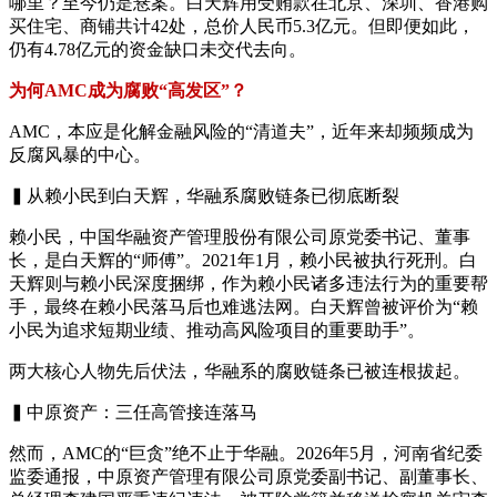
哪里？至今仍是悬案。白天辉用受贿款在北京、深圳、香港购
买住宅、商铺共计42处，总价人民币5.3亿元。但即便如此，
仍有4.78亿元的资金缺口未交代去向。
为何AMC成为腐败“高发区”？
AMC，本应是化解金融风险的“清道夫”，近年来却频频成为
反腐风暴的中心。
▍从赖小民到白天辉，华融系腐败链条已彻底断裂
赖小民，中国华融资产管理股份有限公司原党委书记、董事
长，是白天辉的“师傅”。2021年1月，赖小民被执行死刑。白
天辉则与赖小民深度捆绑，作为赖小民诸多违法行为的重要帮
手，最终在赖小民落马后也难逃法网。白天辉曾被评价为“赖
小民为追求短期业绩、推动高风险项目的重要助手”。
两大核心人物先后伏法，华融系的腐败链条已被连根拔起。
▍中原资产：三任高管接连落马
然而，AMC的“巨贪”绝不止于华融。2026年5月，河南省纪委
监委通报，中原资产管理有限公司原党委副书记、副董事长、