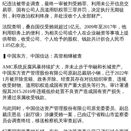
纪违法被带走调查，最终一审被判受贿罪、利用未公开信息交
易罪、国有公司人员滥用职权罪三罪并罚，决定执行无期徒
刑，剥夺政治权利终身，并处没收个人全部财产。
法院查明，桑自国仅受贿就超过1亿元。2009年至2017年，他
利用职务上的便利，为相关公司或个人在企业融资等事项上提
供帮助，收受公司、个人给予的股权、钱款共计折合人民币
1.05亿余元。
▍中国东方、中国信达：高管相继被查
AMC系统反腐风暴持续扩大，并未止步于华融和长城资产。
中国东方资产管理股份有限公司原副总裁胡小钢，已于2022年
1月被开除党籍、政务开除。经查其存在对抗组织审查、违规
收受财物、滥用职权造成国有资产重大损失等行为。审计署通
报其2015-2016年违规低价处置不良资产造成国有资产损失，
并通过亲属收受钱款。
与此同时，中国信达资产管理股份有限公司原党委委员、副总
裁庄恩岳（副厅级）涉嫌受贿一案，已由辽宁省鞍山市监察委
员会调查终结，移送检察机关审查起诉。