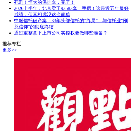
死刑！恒大的保护伞，完了！
2026上半年，北京卖了93583套二手房！这是近五年最好
成绩，但真相远没这么简单
中融信托破产案：33年头部信托的“终局”，与信托业“刚
兑信仰”的彻底终结
通过重整拿下上市公司实控权要做哪些准备？
推荐专栏
更多>>