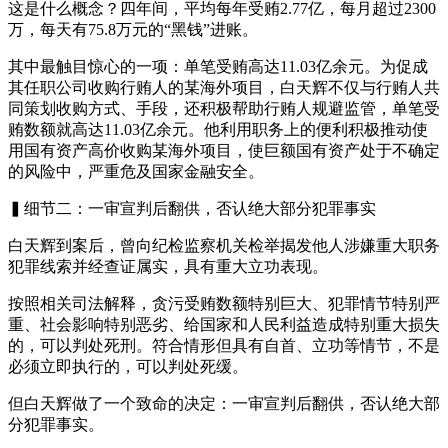
这是什么概念？四年间，平均每年受贿2.77亿，每月超过2300
万，每天有75.8万元的“黑钱”进账。
其中最触目惊心的一项：单笔受贿高达11.03亿余元。为促成
其任职公司收购行贿人的某海外项目，白天辉不仅与行贿人共
同策划收购方式、手段，还积极帮助行贿人规避监管，单笔受
贿数额就高达11.03亿余元。他利用职务上的便利积极推动使
用国有资产高价收购某海外项目，使巨额国有资产处于不确定
的风险中，严重危及国家金融安全。
▍细节二：一审宣判后翻供，否认绝大部分犯罪事实
白天辉到案后，曾向纪检监察机关检举揭发他人涉嫌重大职务
犯罪线索并经查证属实，具有重大立功表现。
按照相关司法解释，贪污受贿数额特别巨大、犯罪情节特别严
重、社会影响特别恶劣、给国家和人民利益造成特别重大损失
的，可以判处死刑。符合情形但具有自首、立功等情节，不是
必须立即执行的，可以判处死缓。
但白天辉做了一个致命的决定：一审宣判后翻供，否认绝大部
分犯罪事实。