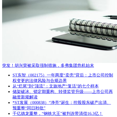
突发！胡兴荣被采取强制措施，多弗集团危机始末
ST东智（002175）一年两度“卖壳”背后：上市公司控制
权变更的法律风险与合规边界
从“烂尾”到“顶流”：文旅地产“复活”的七个样本
储架破冰、锁定期重构、转债监管升级——上市公司再
融资新规解读
*ST发展（000838）“净壳”诞生：控股股东破产出清、
预重整“同日秒批”
千亿德龙重整，“钢铁大王”被判连带清偿16.3亿！