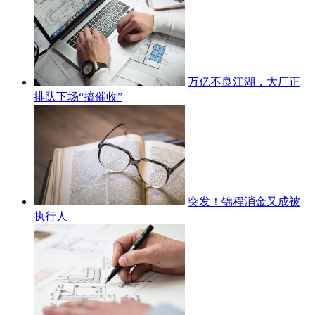
万亿不良江湖，大厂正
排队下场“搞催收”
突发！锦程消金又成被
执行人