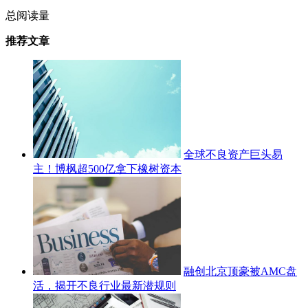
总阅读量
推荐文章
全球不良资产巨头易
主！博枫超500亿拿下橡树资本
融创北京顶豪被AMC盘
活，揭开不良行业最新潜规则