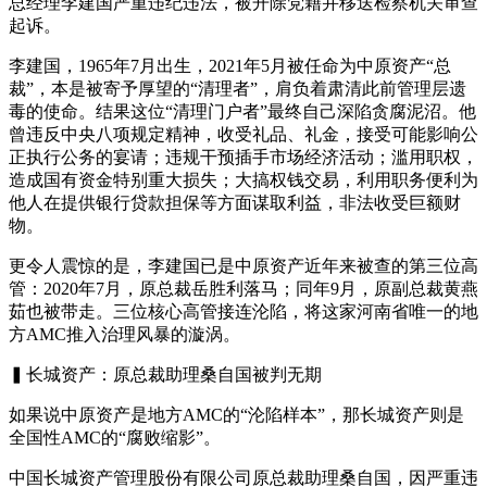
总经理李建国严重违纪违法，被开除党籍并移送检察机关审查
起诉。
李建国，1965年7月出生，2021年5月被任命为中原资产“总
裁”，本是被寄予厚望的“清理者”，肩负着肃清此前管理层遗
毒的使命。结果这位“清理门户者”最终自己深陷贪腐泥沼。他
曾违反中央八项规定精神，收受礼品、礼金，接受可能影响公
正执行公务的宴请；违规干预插手市场经济活动；滥用职权，
造成国有资金特别重大损失；大搞权钱交易，利用职务便利为
他人在提供银行贷款担保等方面谋取利益，非法收受巨额财
物。
更令人震惊的是，李建国已是中原资产近年来被查的第三位高
管：2020年7月，原总裁岳胜利落马；同年9月，原副总裁黄燕
茹也被带走。三位核心高管接连沦陷，将这家河南省唯一的地
方AMC推入治理风暴的漩涡。
▍长城资产：原总裁助理桑自国被判无期
如果说中原资产是地方AMC的“沦陷样本”，那长城资产则是
全国性AMC的“腐败缩影”。
中国长城资产管理股份有限公司原总裁助理桑自国，因严重违