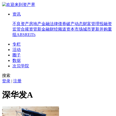
资讯
不良资产
房地产
金融法律
债券
破产
动态
财富管理
投融资
监管合规
资管
新金融
财经频道
资本市场
城市更新
并购重
组
ABS
REITs
专栏
活动
圈子
数据
次贝学院
搜索
登录
|
注册
深华发A