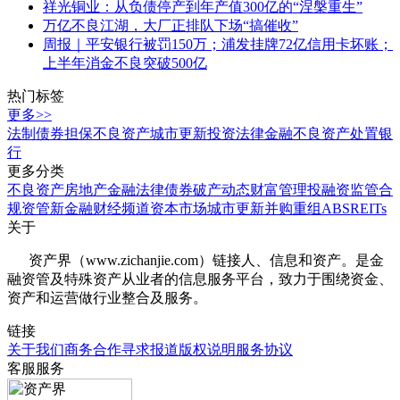
祥光铜业：从负债停产到年产值300亿的“涅槃重生”
万亿不良江湖，大厂正排队下场“搞催收”
周报｜平安银行被罚150万；浦发挂牌72亿信用卡坏账；
上半年消金不良突破500亿
热门标签
更多>>
法制
债券
担保
不良资产
城市更新
投资
法律
金融
不良资产处置
银
行
更多分类
不良资产
房地产
金融法律
债券
破产
动态
财富管理
投融资
监管合
规
资管
新金融
财经频道
资本市场
城市更新
并购重组
ABS
REITs
关于
资产界（www.zichanjie.com）链接人、信息和资产。是金
融资管及特殊资产从业者的信息服务平台，致力于围绕资金、
资产和运营做行业整合及服务。
链接
关于我们
商务合作
寻求报道
版权说明
服务协议
客服服务