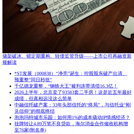
储架破冰、锁定期重构、转债监管升级——上市公司再融资新
规解读
*ST发展（000838）“净壳”诞生：控股股东破产出清、
预重整“同日秒批”
千亿德龙重整，“钢铁大王”被判连带清偿16.3亿！
2026上半年，北京卖了93583套二手房！这是近五年最好
成绩，但真相远没这么简单
中融信托破产案：33年头部信托的“终局”，与信托业“刚
兑信仰”的彻底终结
泡泡玛特城市乐园：如何用1%的成本撬动IP情感经济？
挂牌转让4.89万笔不良贷款，海尔消金合作催收机构增
至76家(附名单)