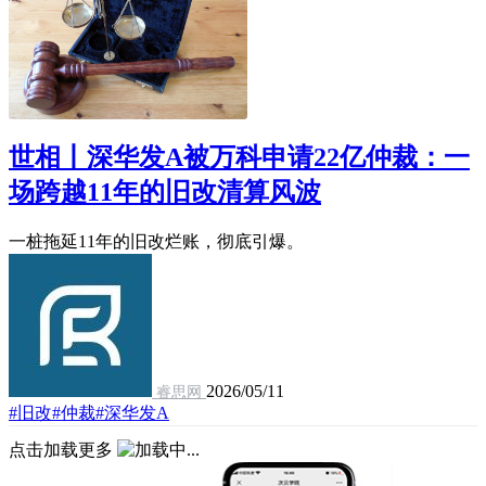
世相丨深华发A被万科申请22亿仲裁：一
场跨越11年的旧改清算风波
一桩拖延11年的旧改烂账，彻底引爆。
2026/05/11
睿思网
#旧改
#仲裁
#深华发A
点击加载更多