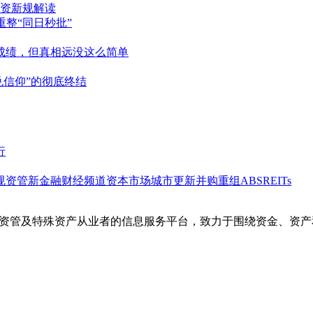
资新规解读
重整“同日秒批”
好成绩，但真相远没这么简单
兑信仰”的彻底终结
行
规
资管
新金融
财经频道
资本市场
城市更新
并购重组
ABS
REITs
产。是金融资管及特殊资产从业者的信息服务平台，致力于围绕资金、