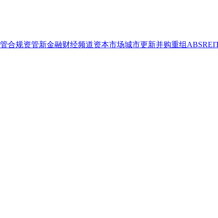
管合规
资管
新金融
财经频道
资本市场
城市更新
并购重组
ABS
REI