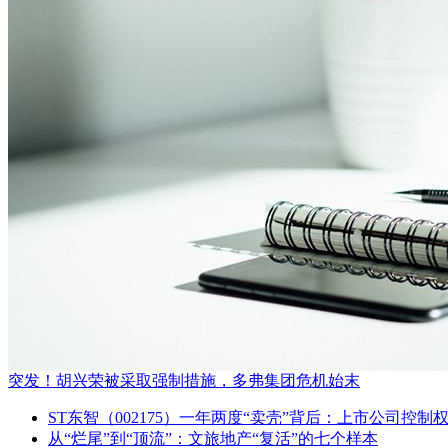
突发！胡兴荣被采取强制措施，多弗集团危机始末
ST东智（002175）一年两度“卖壳”背后：上市公司控
从“烂尾”到“顶流”：文旅地产“复活”的七个样本