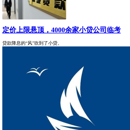
定价上限悬顶，4000余家小贷公司临考
贷款降息的“风”吹到了小贷。