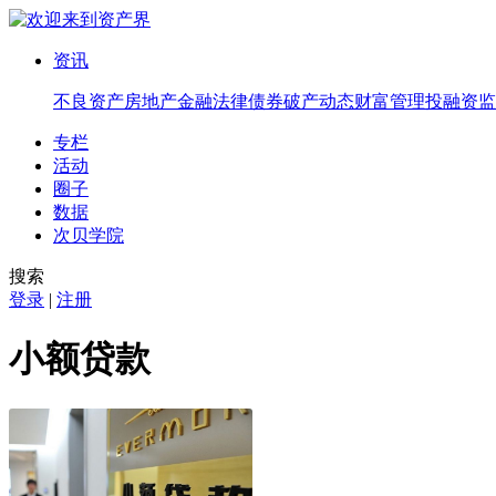
资讯
不良资产
房地产
金融法律
债券
破产
动态
财富管理
投融资
监
专栏
活动
圈子
数据
次贝学院
搜索
登录
|
注册
小额贷款