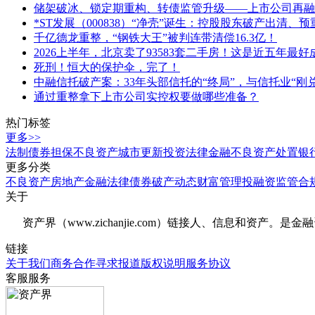
储架破冰、锁定期重构、转债监管升级——上市公司再融
*ST发展（000838）“净壳”诞生：控股股东破产出清、预
千亿德龙重整，“钢铁大王”被判连带清偿16.3亿！
2026上半年，北京卖了93583套二手房！这是近五年最
死刑！恒大的保护伞，完了！
中融信托破产案：33年头部信托的“终局”，与信托业“刚
通过重整拿下上市公司实控权要做哪些准备？
热门标签
更多>>
法制
债券
担保
不良资产
城市更新
投资
法律
金融
不良资产处置
银
更多分类
不良资产
房地产
金融法律
债券
破产
动态
财富管理
投融资
监管合
关于
资产界（www.zichanjie.com）链接人、信息和资
链接
关于我们
商务合作
寻求报道
版权说明
服务协议
客服服务