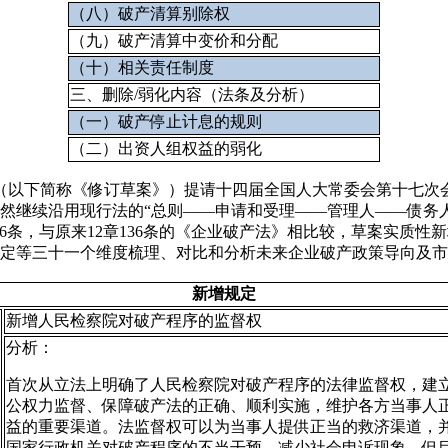
（八）破产清算别除权
（九）破产清算中变价和分配
（十）相关责任制度
三、删除/弱化内容（法条及分析）
（一）破产停止计息的规则
（二）出资人组权益的弱化
）》（以下简称《修订草案》）提请十四届全国人大常委会第十七
》虽然继续沿用现行法的“总则——申请和受理——管理人——债
16条，与原来12章136条的《企业破产法》相比较，草案实质性
项规定等三十一个维度梳理、对比和分析未来企业破产政策导向及
新增规定
新增人民检察院对破产程序的监督权
分析：
首次从立法上明确了人民检察院对破产程序的法律监督权，建
公权力监督、保障破产法的正确、顺利实施，维护各方当事人
益的重要渠道。法监督权可以为当事人提供正当的救济渠道，
国家行政机关对破产程序的不当干预，减少社会申诉现象。但