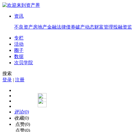
资讯
不良资产
房地产
金融法律
债券
破产
动态
财富管理
投融资
监
专栏
活动
圈子
数据
次贝学院
搜索
登录
|
注册
评论(0)
收藏(0)
点赞(0)
点赞(0)