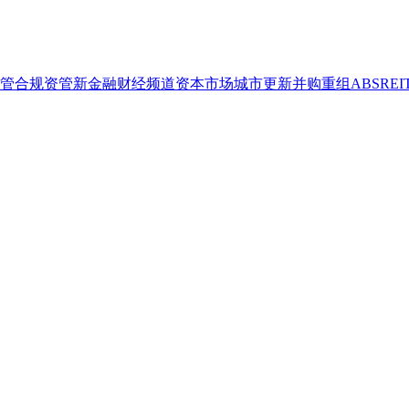
管合规
资管
新金融
财经频道
资本市场
城市更新
并购重组
ABS
REI