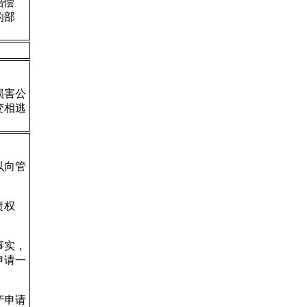
赔偿
的部
损害公
变相逃
以向管
债权
事实，
申请一
产申请