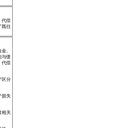
、代偿
了既往
险金、
能与债
、代偿
产区分
产损失
者相关
。