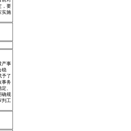
定，要
应实施
破产事
会稳
赋予了
政事务
稳定、
明确规
审判工