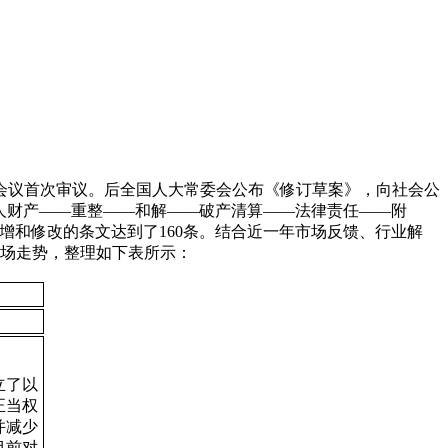
次会议首次审议。后全国人大常委会公布《修订草案》，向社会公
务人财产——重整——和解——破产清算——法律责任——附
新增和修改的条文达到了160条。结合近一年市场反馈、行业解
市场走势，整理如下表所示：
立了以
正当权
并减少
目前对