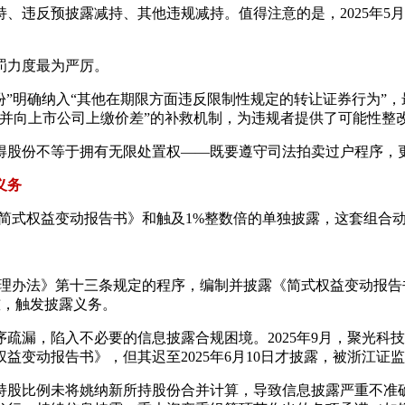
减持、违反预披露减持、其他违规减持。值得注意的是，2025年5
罚力度最为严厉。
份”明确纳入“其他在期限方面违反限制性规定的转让证券行为”，
并向上市公司上缴价差”的补救机制，为违规者提供了可能性整
得股份不等于拥有无限处置权——既要遵守司法拍卖过户程序，
义务
简式权益变动报告书》和触及1%整数倍的单独披露，这套组合
办法》第十三条规定的程序，编制并披露《简式权益变动报告书》。
门槛，触发披露义务。
，陷入不必要的信息披露合规困境。2025年9月，聚光科技控股股
式权益变动报告书》，但其迟至2025年6月10日才披露，被浙江
持股比例未将姚纳新所持股份合并计算，导致信息披露严重不准