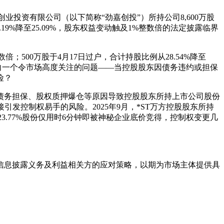
嘉创业投资有限公司（以下简称“劲嘉创投”）所持公司8,600万股
.19%降至25.09%，股东权益变动触及1%整数倍的法定披露临界
数倍；500万股于4月17日过户，合计持股比例从28.54%降至
背后，指向一个令市场高度关注的问题——当控股股东因债务违约或担保
险？
债务担保、股权质押爆仓等原因导致控股股东所持上市公司股份
接引发控制权易手的风险。2025年9月，*ST万方控股股东所持
3.77%股份仅用时6分钟即被神秘企业底价竞得，控制权变更几
。
信息披露义务及利益相关方的应对策略，以期为市场主体提供具