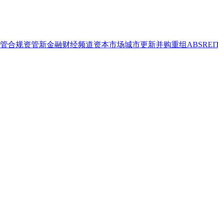
管合规
资管
新金融
财经频道
资本市场
城市更新
并购重组
ABS
REI