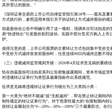
其所受让的股份。”
《深圳证券交易所上市公司自律监管指引第18号——股东及董
方式执行的，参照适用本指引关于协议转让方式减持股份的规定
劲嘉股份在公告中明确引用了这一规则，强调本次司法拍卖的
易“快进快出”引发股价剧烈波动。实践中部分竞买方购入上市
护。
值得注意的是，上市公司股票的主要转让方式包括集中竞价交
中竞价方式减持首发前股份时，任意连续90日内减持总数不得
（三）违规减持监管规则升级：2026年4月征求意见稿的重磅
恰在劲嘉股份司法拍卖系列公告密集披露期间，资本市场监管释
对违规转让证券行为类型及裁量指标作出系统规范。
征求意见稿将违规转让证券行为细分为三大类四小类：
第一大类为“绝对不能减”或“无权减持” ，即在禁止转让期间
制性规定的转让证券行为”。对于危害性最大的“在限制期内转让原
按转让金额划分为“0—20%—30%—100%”三个裁量阶