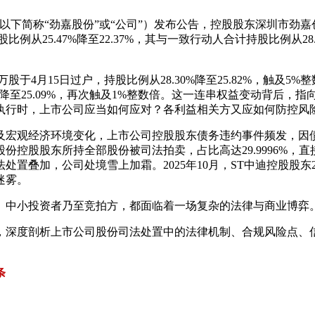
SZ，以下简称“劲嘉股份”或“公司”）发布公告，控股股东深圳市劲
例从25.47%降至22.37%，其与一致行动人合计持股比例从28
4月15日过户，持股比例从28.30%降至25.82%，触及5%整
28.19%降至25.09%，再次触及1%整数倍。这一连串权益变动
执行时，上市公司应当如何应对？各利益相关方又应如何防控风
及宏观经济环境变化，上市公司控股股东债务违约事件频发，因
份控股股东所持全部股份被司法拍卖，占比高达29.9996%，直
置叠加，公司处境雪上加霜。2025年10月，ST中迪控股股东2
迷雾。
、中小投资者乃至竞拍方，都面临着一场复杂的法律与商业博弈
，深度剖析上市公司股份司法处置中的法律机制、合规风险点、
条