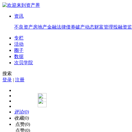
资讯
不良资产
房地产
金融法律
债券
破产
动态
财富管理
投融资
监
专栏
活动
圈子
数据
次贝学院
搜索
登录
|
注册
评论(0)
收藏(0)
点赞(0)
点赞(0)