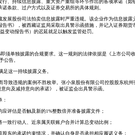
发行、持续信息披露、重大资产重组等环节作出的各项承诺（如
承诺条款、过户方式以及证券交易所的具体规则。
藏发展股份司法拍卖信息披露时严重违规。该企业作为信息披露
书》，被西藏证监局采取出具警示函措施，并记入证券期货市场诚
露权益变动报告书）的迟延就足以触发监管处罚。
1%即须单独披露的合规要求。这一规则的法律依据是《上市公司
予公告。
是满足这一持续披露义务。
露而导致违规的案例不胜枚举。张小泉股份有限公司控股股东杭
股意向及减持意向的承诺》，被证监会出具警示函。
单：
均应评估是否触及新的1%整数倍并准备披露文件；
将一致行动人、近亲属关联账户合并计算总变动比例；
原股东的承诺约束情况，并确认自身是否承担相应履诺义务；