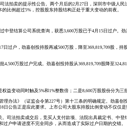
被司法拍卖的提示性公告。两个月后的2月27日，深圳市中级人民
本的比例超过5%，控股股东持股结构正处于重大变动的前夜。
通过中登结算公司系统查询，获悉3,600万股已于4月15日过户。劲嘉创投持
7日过户，劲嘉创投持股再减500万股，降至369,819,709股，持
,500万股过户完成。劲嘉创投持股从369,819,709股降至324,8
益变动同时触及5%和1%整数倍；二是8,600万股股份分为三
理办法》（证监会令第227号）第十三条的明确规定。劲嘉创投在
年5月8日公告正是应此要求。上市公司大股东持股比例变动不仅仅
关。司法拍卖成交后，竞买人支付款项、法院出具裁定书、中登
支付和过户申请进度不完全同步，从而造成了实际过户日期的交错。