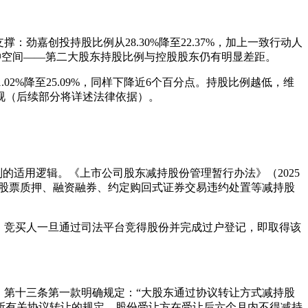
嘉创投持股比例从28.30%降至22.37%，加上一致行动人
缓冲空间——第二大股东持股比例与控股股东仍有明显差距。
02%降至25.09%，同样下降近6个百分点。持股比例越低，维
视（后续部分将详述法律依据）。
的适用逻辑。《上市公司股东减持股份管理暂行办法》（2025
者股票质押、融资融券、约定购回式证券交易违约处置等减持股
，竞买人一旦通过司法平台竞得股份并完成过户登记，即取得该
》第十三条第一款明确规定：“大股东通过协议转让方式减持股
所有关协议转让的规定，股份受让方在受让后六个月内不得减持