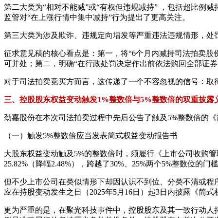
第二大类为“相对不能减”或“有权但违规减持” ，包括超比例
监管对“在上涨行情中集中减持”行为提出了更高关注。
第三大类为涉及欺诈、违规定向增发等严重违法违规情形，处
征求意见稿的核心看点是：第一，将“6个月内减持司法拍卖股
可并处；第二，明确“在行政处罚决定作出前依法购回全部证券
对于司法拍卖竞买方而言，这传递了一个不容忽视的信号：取
三、控股股东权益变动触发1%整数倍与5%整数倍的双重披露
劲嘉股份在本次司法拍卖过程中先后公告了触及5%整数倍的《
（一）触发5%整数倍应当发表简式权益变动报告书
大股东权益变动触及5%的整数倍时，须履行《上市公司收购管理
25.82%（降幅2.48%），跨越了30%、25%两个5%整数位的
但不少上市公司在类似情形下却因认识不到位、分类不清或程序疏漏
应在持股变动发生之日（2025年5月16日）起3日内披露《简
更为严重的是，在聚光科技事件中，控股股东及其一致行动人