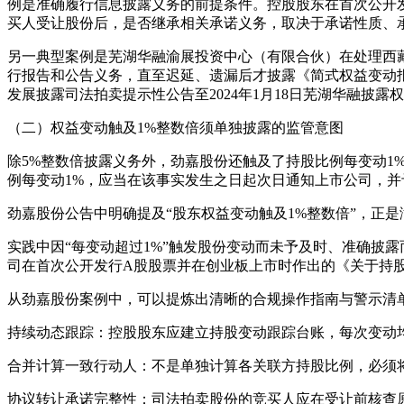
例是准确履行信息披露义务的前提条件。控股股东在首次公开
买人受让股份后，是否继承相关承诺义务，取决于承诺性质、
另一典型案例是芜湖华融渝展投资中心（有限合伙）在处理西
行报告和公告义务，直至迟延、遗漏后才披露《简式权益变动报告
发展披露司法拍卖提示性公告至2024年1月18日芜湖华融披
（二）权益变动触及1%整数倍须单独披露的监管意图
除5%整数倍披露义务外，劲嘉股份还触及了持股比例每变动
例每变动1%，应当在该事实发生之日起次日通知上市公司，并
劲嘉股份公告中明确提及“股东权益变动触及1%整数倍”，正
实践中因“每变动超过1%”触发股份变动而未予及时、准确披
司在首次公开发行A股股票并在创业板上市时作出的《关于持
从劲嘉股份案例中，可以提炼出清晰的合规操作指南与警示清
持续动态跟踪：控股股东应建立持股变动跟踪台账，每次变动
合并计算一致行动人：不是单独计算各关联方持股比例，必须
协议转让承诺完整性：司法拍卖股份的竞买人应在受让前核查