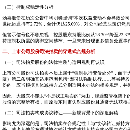
（三）控制权稳定性分析
劲嘉股份在历次公告中均明确强调“本次权益变动不会导致公司控
世纪运通持有2.72%，合计仍达25.09%，对公司经营决
但警示信号也不容忽视：控股股东持股比例从28.30%降至22.
持控制权所需的防御空间越窄。一旦未来出现更多债务处置事
二、上市公司股份司法拍卖的穿透式合规分析
（一）司法拍卖股份的法律性质与适用规则再认识
上市公司股份司法拍卖本质上属于“强制执行变价处分”，而非
版）第二条明确其适用范围包括“因司法强制执行……等减持股
份的，应当根据具体减持方式分别适用本办法的相关规定，并
因此，大股东不能以“不是我主动卖的”为由，规避监管框架
股份的完整所有权，而原股东则丧失对应股份且通常无法获得
（二）司法拍卖构成协议转让——新规背景下的深度解读
影响尤为深远的是，司法拍卖在合规定性上与“协议转让减持方
份，或者其他股东通过协议转让方式减持其持有的公司首次公