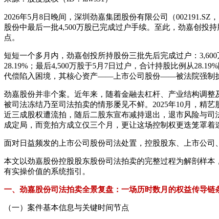
2026年5月8日晚间，深圳劲嘉集团股份有限公司（002191.
股份中最后一批4,500万股已完成过户手续。至此，劲嘉创投持股比
点。
短短一个多月内，劲嘉创投所持股份三批先后完成过户：3,600万股于
28.19%；最后4,500万股于5月7日过户，合计持股比例从
代偿陷入困境，其核心资产——上市公司股份——被法院强制
劲嘉股份并非个案。近年来，随着金融去杠杆、产业结构调整
被司法冻结乃至司法拍卖的情形屡见不鲜。2025年10月，精艺股
近三成股权遭流拍，随后二股东宣布减持退出，退市风险与司法处
成定局，而竞拍方成立仅三个月，更让这场控制权更迭笼罩着
面对日益频发的上市公司股份司法处置，控股股东、上市公司
本文以劲嘉股份控股股东股份司法拍卖的完整过程为解剖样本
有实操价值的系统指引。
一、劲嘉股份司法拍卖全景复盘：一场历时数月的权益传导链
（一）案件基本信息与关键时间节点