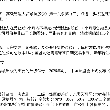
事、高级管理人员减持股份》第十六条第（三）项进一步将适用范
。”
受让方在受让后6个月内不得减持所受让的股份。6个月限售期是
公司股份并非出于长期看好，而带有套利目的，法律明确禁止6
易、大宗交易、询价转让及公开征集协议转让，每种方式均有严
超过公司总股本1%；董监高还需遵守窗口期交易限制、每年转让
信号
放出极为重要的升级信号。2026年4月，中国证监会正式发布
内转让证券。考虑到一、二级市场巨额差价，此类又可区分为“在
始股”行为，按转让金额划分为“0—30%—50%—100%”
次。在行政处罚决定作出前依法购回全部证券并向上市公司上缴价差的