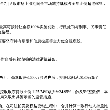
月至7月A股市场上涨期间全市场减持规模占全年比例超过60%，
最高可按转让金额100%实施罚款，行政处罚与刑事、民事责任
改路径。
更要坚守持有期限和信息披露等全方位合规底线。
动作背后有着清晰的法律逻辑链条。
劲嘉股份3,600万股过户后，持股比例从28.30%降至
东持股比例由25.74%减少至24.95%，触及5%整数倍，本
证监局采取出具警示函的监管措施。
确。在司法拍卖及权益变动过程中，合并计算一致行动人持股比