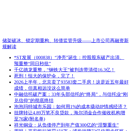
储架破冰、锁定期重构、转债监管升级——上市公司再融资新
规解读
*ST发展（000838）“净壳”诞生：控股股东破产出清、
预重整“同日秒批”
千亿德龙重整，“钢铁大王”被判连带清偿16.3亿！
死刑！恒大的保护伞，完了！
2026上半年，北京卖了93583套二手房！这是近五年最好
成绩，但真相远没这么简单
中融信托破产案：33年头部信托的“终局”，与信托业“刚
兑信仰”的彻底终结
泡泡玛特城市乐园：如何用1%的成本撬动IP情感经济？
挂牌转让4.89万笔不良贷款，海尔消金合作催收机构增
至76家(附名单)
祥光铜业：从负债停产到年产值300亿的“涅槃重生”