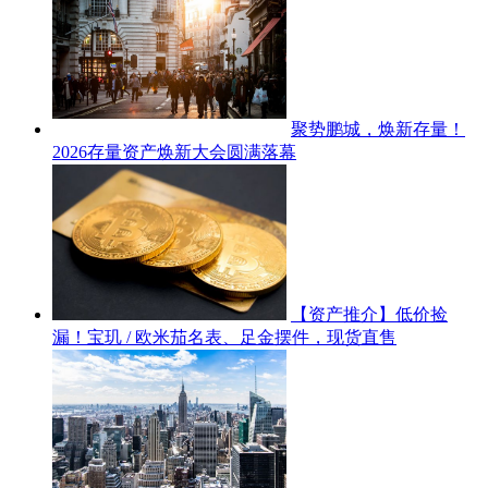
聚势鹏城，焕新存量！
2026存量资产焕新大会圆满落幕
【资产推介】低价捡
漏！宝玑 / 欧米茄名表、足金摆件，现货直售