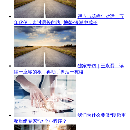
观点与花样年对话：五
年化债，走过最长的路 | 博鳌·浪潮中成长
独家专访｜王永磊：读
懂一座城的根，再动手盘活一栋楼
我们为什么要做“朗微重
整重组专家”这个小程序？