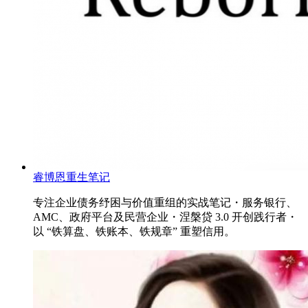
睿博恩重生笔记
专注企业债务纾困与价值重组的实战笔记・服务银行、
AMC、政府平台及民营企业・涅槃贷 3.0 开创践行者・
以 “铁算盘、铁账本、铁规章” 重塑信用。