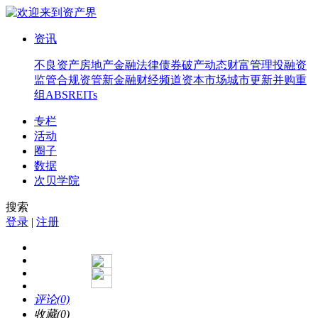
资讯
不良资产
房地产
金融法律
债券
破产
动态
财富管理
投融资
监管合规
资管
新金融
财经频道
资本市场
城市更新
并购重
组
ABS
REITs
专栏
活动
圈子
数据
次贝学院
搜索
登录
|
注册
评论(0)
收藏(0)