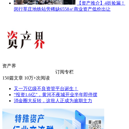
【资产推介】4折捡漏！
闵行莘庄地铁站旁稀缺6558㎡商业资产低价出让
资产界
订阅专栏
150
篇文章
10万+
次阅读
又一万亿级不良资管平台诞生！
“投资1.6亿”，黄河不夜城开业半年即停摆
消金圈大反转，这批人正成为逾期主力