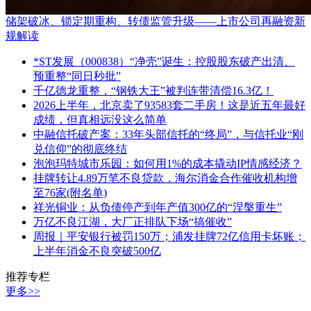
储架破冰、锁定期重构、转债监管升级——上市公司再融资新
规解读
*ST发展（000838）“净壳”诞生：控股股东破产出清、
预重整“同日秒批”
千亿德龙重整，“钢铁大王”被判连带清偿16.3亿！
2026上半年，北京卖了93583套二手房！这是近五年最好
成绩，但真相远没这么简单
中融信托破产案：33年头部信托的“终局”，与信托业“刚
兑信仰”的彻底终结
泡泡玛特城市乐园：如何用1%的成本撬动IP情感经济？
挂牌转让4.89万笔不良贷款，海尔消金合作催收机构增
至76家(附名单)
祥光铜业：从负债停产到年产值300亿的“涅槃重生”
万亿不良江湖，大厂正排队下场“搞催收”
周报｜平安银行被罚150万；浦发挂牌72亿信用卡坏账；
上半年消金不良突破500亿
推荐专栏
更多>>