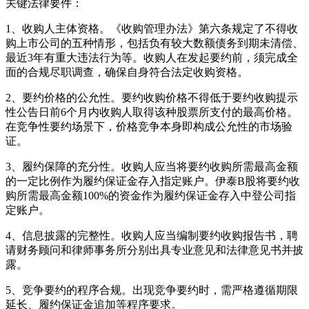
关键法律要件：
1、收购人主体资格。《收购管理办法》第六条规定了不得收
购上市公司的五种情形，包括负有较大数额债务到期未清偿、
最近3年有重大违法行为等。收购人在发起要约前，须完成全
面的合规尽职调查，确保自身符合法定收购资格。
2、要约价格的公允性。要约收购价格不得低于要约收购提示
性公告日前6个月内收购人取得该种股票所支付的最高价格。
在竞争性要约场景下，价格竞争本身即构成公允性的市场验
证。
3、履约保障的充分性。收购人应当将要约收购所需最高金额
的一定比例作为履约保证金存入指定账户。伊泰B股将要约收
购所需最高金额100%的资金作为履约保证金存入中登公司指
定账户。
4、信息披露的完整性。收购人应当编制要约收购报告书，聘
请财务顾问和律师事务所分别出具专业意见和法律意见书并披
露。
5、竞争要约的程序合规。出现竞争要约时，需严格遵循期限
延长、履约保证金追加等程序要求。