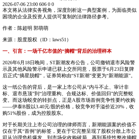
2026-07-06 23:00
606
0
0
本文将从法律实务视角，深度剖析这一典型案例，为面临类似
困境的企业及投资人提供可复制的法律路径参考。
作者：陈超明 郭萌萌
来源：股度股权（ID：laws51）
一、引言：一场千亿市值的“摘帽”背后的治理样本
2026年6月18日晚间，ST新潮发布公告，公司撤销退市风险警
示及其他风险警示申请已获上交所同意，股票于6月23日复牌
后正式“摘星脱帽”，证券简称由“ST新潮”变更为“新潮能源”。
这一纸公告的背后，是一家上市公司从“内斗不止、审计非
标、退市悬顶”到“治理重构、合规达标、价值回归”的完整蜕
变。而这场蜕变的转折点，正是A股市场首例竞争性要约收购
——伊泰B股以3.40元/股的价格，较竞争对手溢价近20%，收
购51%股份，成为控股股东。
对于长期关注上市公司治理的律师而言，新潮能源案的价值不
仅在于其“首例”的标签，更在于它完整呈现了股权分散上市公
司从治理危机爆发、到市场化收购破局、再到系统性整改摘帽