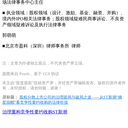
场法律事务中心主任
■ 执业领域：股权领域（设计、激励、基金、融资、并购）、
境内外IPO相关法律事务；股权领域疑难民商事诉讼、不良资
产领域疑难诉讼及执行法律事务
郭萌萌
■北京市盈科（深圳）律师事务所 律师
注：文章为作者独立观点，不代表资产界立场。
题图来自 Pexels，基于 CC0 协议
本文由“股度股权”投稿资产界，并经资产界编辑发布。版权归原作者所
有，未经授权，请勿转载，谢谢！
原标题：
股权分散上市公司的治理困局与破局之道——从ST新潮“摘
星脱帽”看竞争性要约收购的法律价值
治理重构
竞争性要约收购
ST新潮