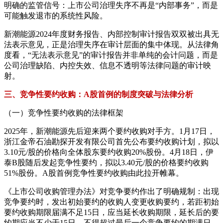
明确的监管信号：上市公司治理失序不再是“内部事务”，而是
可能触发退市的系统性风险。
新潮能源2024年度财务报告、内部控制审计报告双双被出具无
法表示意见，正是治理失序在审计层面的集中体现。从法律角
度看，“无法表示意见”的审计报告并非单纯的会计问题，而是
公司治理缺陷、内控失效、信息不透明等法律问题的审计映
射。
三、竞争性要约收购：A股首例的制度突破与法律分析
（一）竞争性要约收购的法律框架
2025年，新潮能源先后迎来两个要约收购对手方。1月17日，
浙江金帝石油勘探开发有限公司首先公布要约收购计划，拟以
3.10元/股的价格向全体股东要约收购20%股份。4月18日，伊
泰B股随后发起竞争性要约，拟以3.40元/股的价格要约收购
51%股份。A股首例竞争性要约收购由此拉开帷幕。
《上市公司收购管理办法》对竞争要约作出了明确规制：出现
竞争要约时，发出初始要约的收购人变更收购要约，若距初始
要约收购期限届满不足15日，应当延长收购期限，延长后的要
约期应当不少于15日，不得超过最后一个竞争要约的期满日，