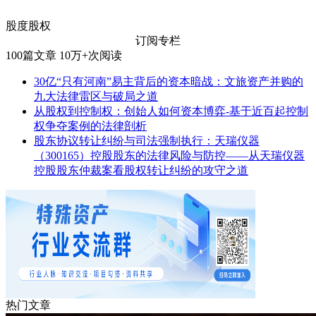
股度股权
订阅专栏
100
篇文章
10万+
次阅读
30亿“只有河南”易主背后的资本暗战：文旅资产并购的
九大法律雷区与破局之道
从股权到控制权：创始人如何资本博弈-基于近百起控制
权争夺案例的法律剖析
股东协议转让纠纷与司法强制执行：天瑞仪器
（300165）控股股东的法律风险与防控——从天瑞仪器
控股股东仲裁案看股权转让纠纷的攻守之道
热门文章