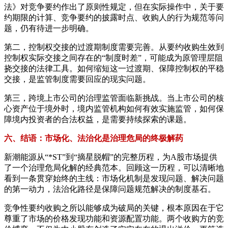
法》对竞争要约作出了原则性规定，但在实际操作中，关于要
约期限的计算、竞争要约的披露时点、收购人的行为规范等问
题，仍有待进一步明确。
第二，控制权交接的过渡期制度需要完善。从要约收购生效到
控制权实际交接之间存在的“制度时差”，可能成为原管理层阻
挠交接的法律工具。如何缩短这一过渡期、保障控制权的平稳
交接，是监管制度需要回应的现实问题。
第三，跨境上市公司的治理监管面临新挑战。当上市公司的核
心资产位于境外时，境内监管机构如何有效实施监管，如何保
障境内投资者的合法权益，是需要持续探索的课题。
六、结语：市场化、法治化是治理危局的终极解药
新潮能源从“*ST”到“摘星脱帽”的完整历程，为A股市场提供
了一个治理危局化解的经典范本。回顾这一历程，可以清晰地
看到一条贯穿始终的主线：市场化机制是发现问题、解决问题
的第一动力，法治化路径是保障问题规范解决的制度基石。
竞争性要约收购之所以能够成为破局的关键，根本原因在于它
尊重了市场的价格发现功能和资源配置功能。两个收购方的竞