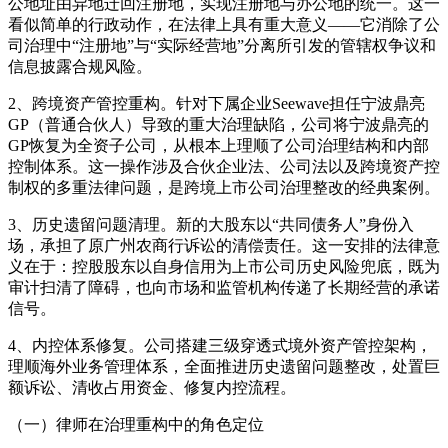
公地址由异地迁回注册地，实现注册地与办公地的统一。这一
看似简单的行政动作，在法律上具有重大意义——它消除了公
司治理中“注册地”与“实际经营地”分离所引发的管辖权争议和
信息披露合规风险。
2、跨境资产管控重构。针对下属企业Seewave担任宁波鼎亮
GP（普通合伙人）导致的重大治理缺陷，公司将宁波鼎亮的
GP恢复为全资子公司，从根本上理顺了公司治理结构和内部
控制体系。这一操作涉及合伙企业法、公司法以及跨境资产控
制权的多重法律问题，是跨境上市公司治理整改的经典案例。
3、历史遗留问题清理。新的大股东以“共同债务人”身份入
场，承担了原广州农商行诉讼的清偿责任。这一安排的法律意
义在于：控股股东以自身信用为上市公司历史风险兜底，既为
审计扫清了障碍，也向市场和监管机构传递了长期经营的承诺
信号。
4、内控体系修复。公司搭建三级穿透式境外资产管控架构，
理顺海外业务管理体系，全面推进历史遗留问题整改，处置巨
额诉讼、清收占用资金、修复内控流程。
（一）律师在治理重构中的角色定位