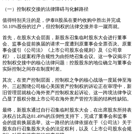
（一）控制权交接的法律障碍与化解路径
值得特别关注的是，伊泰B股虽在要约收购中胜出并完成
50.10%股份的过户，但控制权的法律交接并非一蹴而就。
首先，在股东大会层面，新股东召集临时股东大会进行董事
会、监事会提前换届的请求一度遭到原董事会全票否决。原董
事会援引《公司法》《上市公司股东会规则》及《公司章
程》，以提案程序合规性为由拒绝召集会议。这一争议揭示了
控制权交接中的核心法律问题：控股股东的地位确立与董事会
实际控制之间存在制度时差。
其次，在资产控制层面，控制权之争的核心战场一度延伸至海
外。三起围绕公司核心美国资产控制权的诉讼正在审理中，新
旧管理层就核心海外资产控制权发起诉讼。这一跨境法律争议
凸显了股权分散上市公司在海外资产管控方面的结构性缺陷。
最终，新股东通过自行召集临时股东大会，在出席股东所持表
决权占比高达81.49%的压倒性支持下，完成了董事会和监事
会的提前换届选举。这一路径的法律依据在于《公司法》关于
股东自行召集股东大会的法定权利，以及《上市公司股东会规