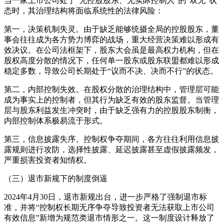
当一家上市公司处于“无控股股东、无实际控制人”的“双无”状
态时，其治理结构将面临系统性的法律风险：
第一，决策机制失灵。由于缺乏能够统摄全局的控股股东，董
事会往往成为各方势力博弈的战场，重大经营决策难以形成有
效决议。在公司法框架下，股东大会虽是最高权力机构，但在
股权高度分散的情况下，任何单一股东或股东联盟都难以形成
稳定多数，导致公司长期处于“议而不决、决而不行”的状态。
第二，内部控制失效。在股权分散的治理结构中，管理层可能
成为事实上的控制者，但其行为缺乏有效的股东监督。当管理
层与股东利益发生冲突时，由于缺乏强有力的控股股东制衡，
内部控制体系极易流于形式。
第三，信息披露失序。控制权争夺期间，各方往往利用信息披
露规则进行攻防，选择性披露、延迟披露甚至虚假披露频发，
严重损害投资者知情权。
（三）退市新规下的制度倒逼
2024年4月30日，退市新规出台，进一步严格了强制退市标
准，并将“控制权长期无序争夺导致投资者无法获取上市公司
有效信息”新增为规范类退市情形之一。这一制度设计释放了