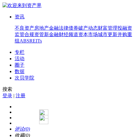
资讯
不良资产
房地产
金融法律
债券
破产
动态
财富管理
投融资
监管合规
资管
新金融
财经频道
资本市场
城市更新
并购重
组
ABS
REITs
专栏
活动
圈子
数据
次贝学院
搜索
登录
|
注册
评论(0)
收藏(0)