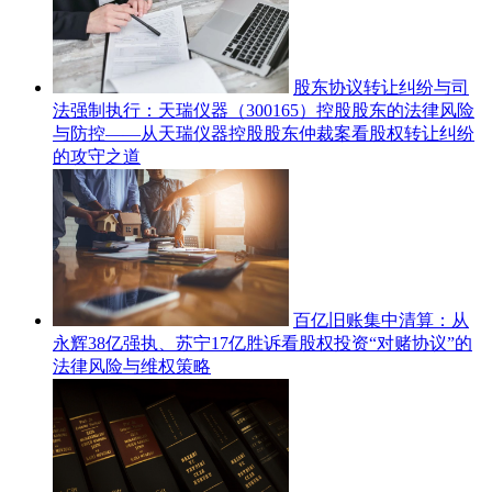
股东协议转让纠纷与司
法强制执行：天瑞仪器（300165）控股股东的法律风险
与防控——从天瑞仪器控股股东仲裁案看股权转让纠纷
的攻守之道
百亿旧账集中清算：从
永辉38亿强执、苏宁17亿胜诉看股权投资“对赌协议”的
法律风险与维权策略