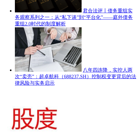
君合法评丨债务重组实
务观察系列之一：从“私下谈”到“平台化”——庭外债务
重组2.0时代的制度解析
八年四连降，实控人两
次“卖壳”：超卓航科（688237.SH）控制权变更背后的法
律风险与实务启示