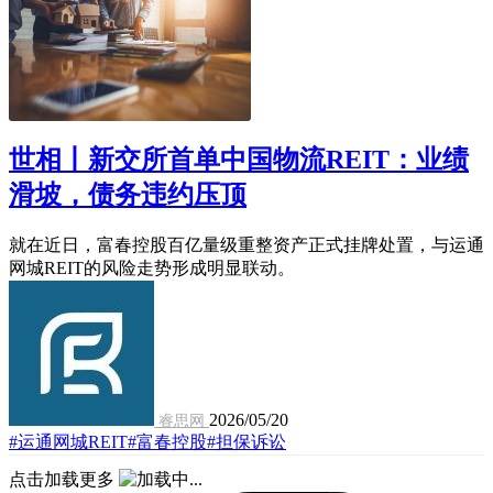
世相丨新交所首单中国物流REIT：业绩
滑坡，债务违约压顶
就在近日，富春控股百亿量级重整资产正式挂牌处置，与运通
网城REIT的风险走势形成明显联动。
2026/05/20
睿思网
#运通网城REIT
#富春控股
#担保诉讼
点击加载更多