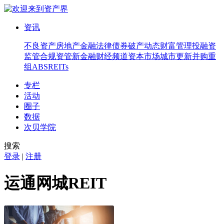
资讯
不良资产
房地产
金融法律
债券
破产
动态
财富管理
投融资
监管合规
资管
新金融
财经频道
资本市场
城市更新
并购重
组
ABS
REITs
专栏
活动
圈子
数据
次贝学院
搜索
登录
|
注册
运通网城REIT