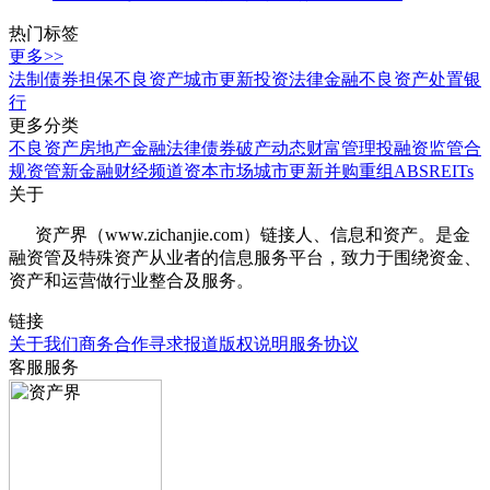
热门标签
更多>>
法制
债券
担保
不良资产
城市更新
投资
法律
金融
不良资产处置
银
行
更多分类
不良资产
房地产
金融法律
债券
破产
动态
财富管理
投融资
监管合
规
资管
新金融
财经频道
资本市场
城市更新
并购重组
ABS
REITs
关于
资产界（www.zichanjie.com）链接人、信息和资产。是金
融资管及特殊资产从业者的信息服务平台，致力于围绕资金、
资产和运营做行业整合及服务。
链接
关于我们
商务合作
寻求报道
版权说明
服务协议
客服服务