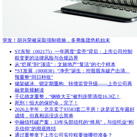
突发！胡兴荣被采取强制措施，多弗集团危机始末
ST东智（002175）一年两度“卖壳”背后：上市公司控制
权变更的法律风险与合规边界
从“烂尾”到“顶流”：文旅地产“复活”的七个样本
*ST发展（000838）“净壳”诞生：控股股东破产出清、
预重整“同日秒批”
储架破冰、锁定期重构、转债监管升级——上市公司再
融资新规解读
千亿德龙重整，“钢铁大王”被判连带清偿16.3亿！
死刑！恒大的保护伞，完了！
2026上半年，北京卖了93583套二手房！这是近五年最好
成绩，但真相远没这么简单
中融信托破产案：33年头部信托的“终局”，与信托业“刚
兑信仰”的彻底终结
通过重整拿下上市公司实控权要做哪些准备？