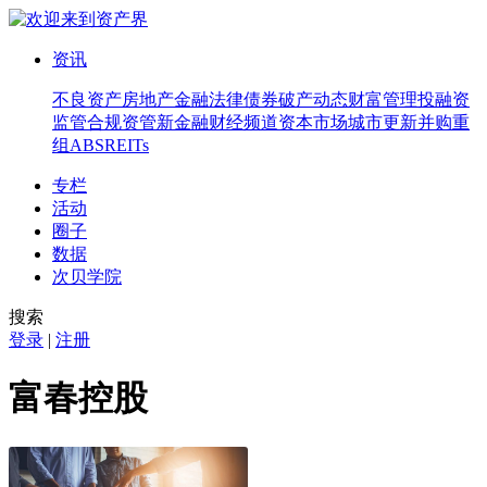
资讯
不良资产
房地产
金融法律
债券
破产
动态
财富管理
投融资
监管合规
资管
新金融
财经频道
资本市场
城市更新
并购重
组
ABS
REITs
专栏
活动
圈子
数据
次贝学院
搜索
登录
|
注册
富春控股