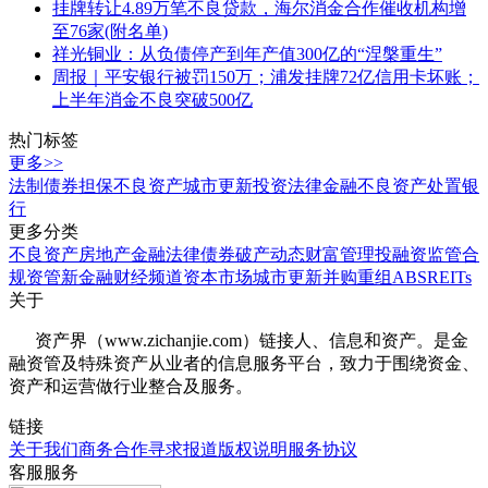
挂牌转让4.89万笔不良贷款，海尔消金合作催收机构增
至76家(附名单)
祥光铜业：从负债停产到年产值300亿的“涅槃重生”
周报｜平安银行被罚150万；浦发挂牌72亿信用卡坏账；
上半年消金不良突破500亿
热门标签
更多>>
法制
债券
担保
不良资产
城市更新
投资
法律
金融
不良资产处置
银
行
更多分类
不良资产
房地产
金融法律
债券
破产
动态
财富管理
投融资
监管合
规
资管
新金融
财经频道
资本市场
城市更新
并购重组
ABS
REITs
关于
资产界（www.zichanjie.com）链接人、信息和资产。是金
融资管及特殊资产从业者的信息服务平台，致力于围绕资金、
资产和运营做行业整合及服务。
链接
关于我们
商务合作
寻求报道
版权说明
服务协议
客服服务