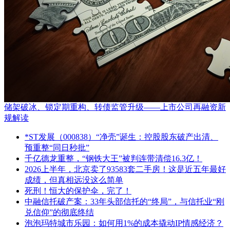
储架破冰、锁定期重构、转债监管升级——上市公司再融资新
规解读
*ST发展（000838）“净壳”诞生：控股股东破产出清、
预重整“同日秒批”
千亿德龙重整，“钢铁大王”被判连带清偿16.3亿！
2026上半年，北京卖了93583套二手房！这是近五年最好
成绩，但真相远没这么简单
死刑！恒大的保护伞，完了！
中融信托破产案：33年头部信托的“终局”，与信托业“刚
兑信仰”的彻底终结
泡泡玛特城市乐园：如何用1%的成本撬动IP情感经济？