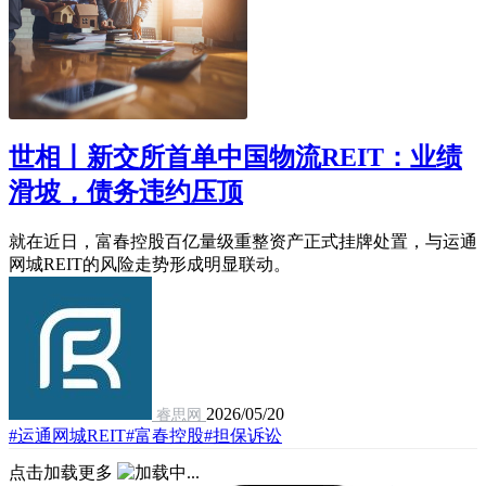
世相丨新交所首单中国物流REIT：业绩
滑坡，债务违约压顶
就在近日，富春控股百亿量级重整资产正式挂牌处置，与运通
网城REIT的风险走势形成明显联动。
2026/05/20
睿思网
#运通网城REIT
#富春控股
#担保诉讼
点击加载更多