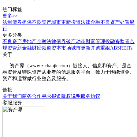
热门标签
更多>>
法制
债券
担保
不良资产
城市更新
投资
法律
金融
不良资产处置
银
行
更多分类
不良资产
房地产
金融法律
债券
破产
动态
财富管理
投融资
监管合
规
资管
新金融
财经频道
资本市场
城市更新
并购重组
ABS
REITs
关于
资产界（www.zichanjie.com）链接人、信息和资产。是金
融资管及特殊资产从业者的信息服务平台，致力于围绕资金、
资产和运营做行业整合及服务。
链接
关于我们
商务合作
寻求报道
版权说明
服务协议
客服服务