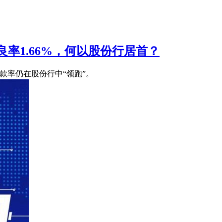
率1.66%，何以股份行居首？
贷款率仍在股份行中“领跑”。