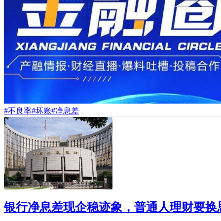
#不良率
#坏账
#净息差
银行净息差现企稳迹象，普通人理财要换