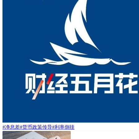
#净息差
#货币政策传导
#利率倒挂