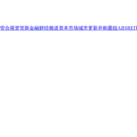
管合规
资管
新金融
财经频道
资本市场
城市更新
并购重组
ABS
REI