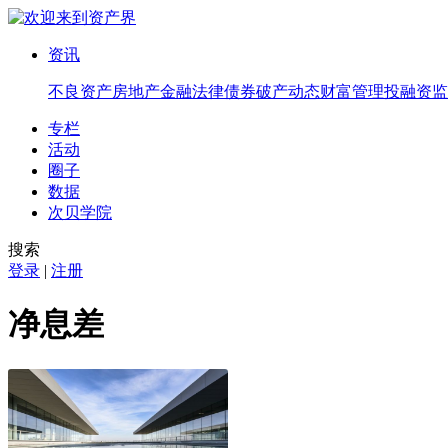
资讯
不良资产
房地产
金融法律
债券
破产
动态
财富管理
投融资
监
专栏
活动
圈子
数据
次贝学院
搜索
登录
|
注册
净息差