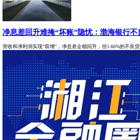
净息差回升难掩“坏账”隐忧：渤海银行不良
营收和净利润实现“双增”，净息差企稳回升，但1.66%的不良