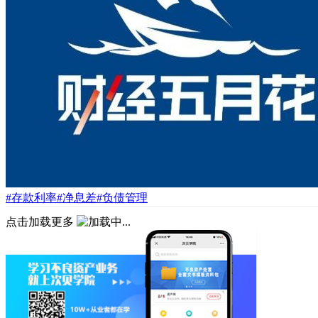
#存款利率
#净息差
#负债管理
点击加载更多