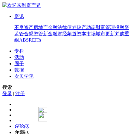
资讯
不良资产
房地产
金融法律
债券
破产
动态
财富管理
投融资
监管合规
资管
新金融
财经频道
资本市场
城市更新
并购重
组
ABS
REITs
专栏
活动
圈子
数据
次贝学院
搜索
登录
|
注册
评论(0)
收藏(0)