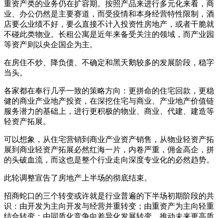
重资产类的业务仍在扩容期。按照产品来进行多元化来看，商
业、办公仍然是主要赛道，而受疫情和本身经营特性限制，酒
店要么业绩不好，要么直接不计入投资性房地产，或者干脆就
不碰此类物业。长租公寓是近年来备受关注的领域，而产业园
等资产则以央企国企为主。
在房住不炒、降负债、不确定和黑天鹅较多的发展阶段，稳字
当头。
各家都在奉行几乎一致的策略方向：更拼命的住宅回款，更稳
健的商业产业地产投资，在深挖住宅与商业、产业地产价值链
服务潜力的基础上，进行更积极的物业、商业、代建、建造等
轻资产拓展。
可以想象，从住宅营销到商业产业资产销售，从物业轻资产拓
展到商业轻资产拓展必然红海一片，内卷严重，佣金高企，拼
的头破血流，而这也是整个行业走向深度专业化的必然趋势。
此轮调整宣告了房地产上半场的彻底结束。
招商蛇口的三个转变或许就是行业普遍的下半场初期阶段的共
识：由开发为主向开发与经营并重转变；由重资产为主向轻重
结合转变；由同质化竞争向差异化发展转变，推动未来更高质