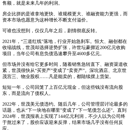
售额，就是未来几年的利润。
房企比拼的是谁拿地更快、谁规模更大、谁融资能力更强，而
资本市场也愿意为这种增长不断支付溢价。
可谁也没想到，仅仅几年之后，剧情彻底反转。
2021年，“三道红线”落地，行业开始急刹车。恒大、融创都在
收缩战线，世茂却选择逆势扩张，许世坛豪掷近200亿元收购
项目，当年公司有息负债迅速攀升至4600多亿元。
但市场并没有给它更多时间，随着销售急转直下、融资渠道收
紧，世茂很快从“买资产”变成了“卖资产”。深坑酒店、北京世
茂宫三、物业股权……凡是能卖的，都陆续摆上货架。
短短一年，公司回笼了上百亿元现金，但这些钱没有流向股
东，而是流向了债权人。
2022年，世茂美元债违约。随后几年，公司管理层讨论最多的
话题，也从“下一块地在哪里”变成了“下一笔债怎么还”。直到
2024年，世茂报表上实现了144亿元利润，不少人以为公司终
于熬过来了，股价应该迎来反弹，结果市场几乎没有任何反
应。