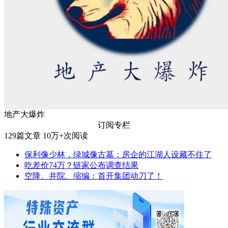
地产大爆炸
订阅专栏
129
篇文章
10万+
次阅读
保利像少林，绿城像古墓：房企的江湖人设藏不住了
吃差价74万？链家公布调查结果
空降、并院、缩编：首开集团动刀了！