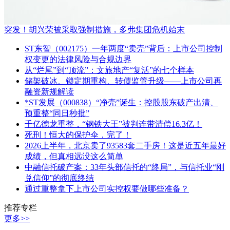
突发！胡兴荣被采取强制措施，多弗集团危机始末
ST东智（002175）一年两度“卖壳”背后：上市公司控制
权变更的法律风险与合规边界
从“烂尾”到“顶流”：文旅地产“复活”的七个样本
储架破冰、锁定期重构、转债监管升级——上市公司再
融资新规解读
*ST发展（000838）“净壳”诞生：控股股东破产出清、
预重整“同日秒批”
千亿德龙重整，“钢铁大王”被判连带清偿16.3亿！
死刑！恒大的保护伞，完了！
2026上半年，北京卖了93583套二手房！这是近五年最好
成绩，但真相远没这么简单
中融信托破产案：33年头部信托的“终局”，与信托业“刚
兑信仰”的彻底终结
通过重整拿下上市公司实控权要做哪些准备？
推荐专栏
更多>>