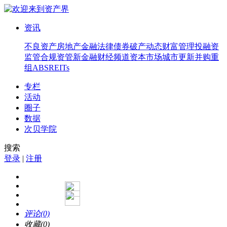
资讯
不良资产
房地产
金融法律
债券
破产
动态
财富管理
投融资
监管合规
资管
新金融
财经频道
资本市场
城市更新
并购重
组
ABS
REITs
专栏
活动
圈子
数据
次贝学院
搜索
登录
|
注册
评论(0)
收藏(0)