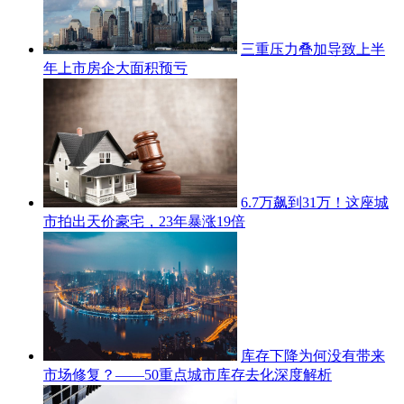
三重压力叠加导致上半
年上市房企大面积预亏
6.7万飙到31万！这座城
市拍出天价豪宅，23年暴涨19倍
库存下降为何没有带来
市场修复？——50重点城市库存去化深度解析