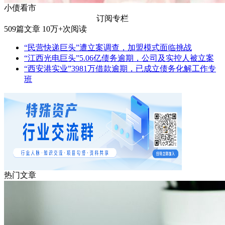
小债看市
订阅专栏
509
篇文章
10万+
次阅读
“民营快递巨头”遭立案调查，加盟模式面临挑战
“江西光电巨头”5.06亿债务逾期，公司及实控人被立案
“西安港实业”3981万借款逾期，已成立债务化解工作专
班
热门文章