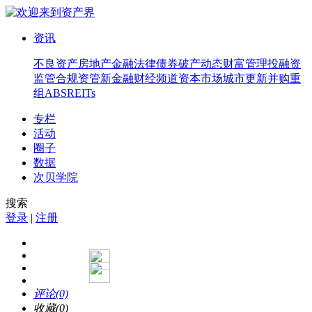
资讯
不良资产
房地产
金融法律
债券
破产
动态
财富管理
投融资
监管合规
资管
新金融
财经频道
资本市场
城市更新
并购重
组
ABS
REITs
专栏
活动
圈子
数据
次贝学院
搜索
登录
|
注册
评论(0)
收藏(0)