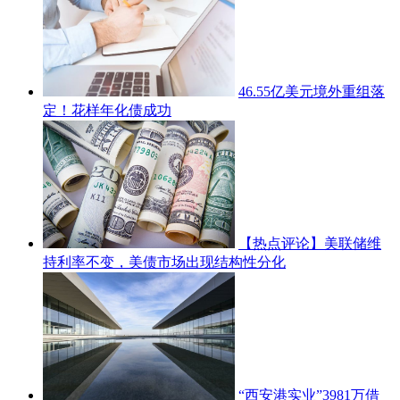
46.55亿美元境外重组落
定！花样年化债成功
【热点评论】美联储维
持利率不变，美债市场出现结构性分化
“西安港实业”3981万借