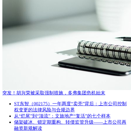
突发！胡兴荣被采取强制措施，多弗集团危机始末
ST东智（002175）一年两度“卖壳”背后：上市公司控制
权变更的法律风险与合规边界
从“烂尾”到“顶流”：文旅地产“复活”的七个样本
储架破冰、锁定期重构、转债监管升级——上市公司再
融资新规解读