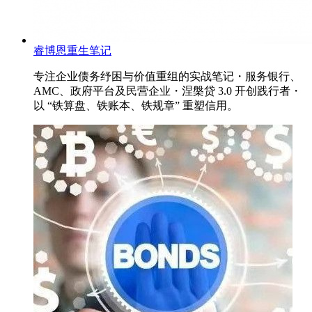
睿博恩重生笔记
专注企业债务纾困与价值重组的实战笔记・服务银行、
AMC、政府平台及民营企业・涅槃贷 3.0 开创践行者・
以 “铁算盘、铁账本、铁规章” 重塑信用。