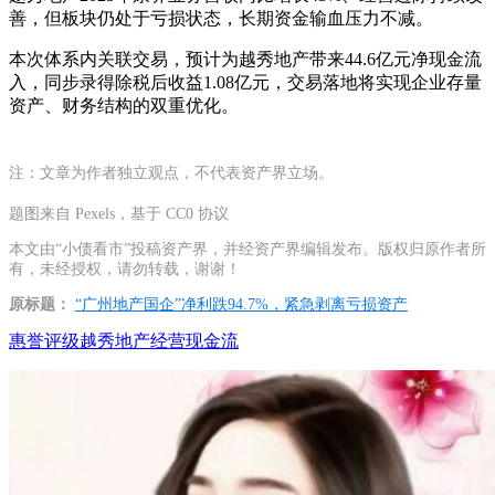
善，但板块仍处于亏损状态，长期资金输血压力不减。
本次体系内关联交易，预计为越秀地产带来44.6亿元净现金流
入，同步录得除税后收益1.08亿元，交易落地将实现企业存量
资产、财务结构的双重优化。
注：文章为作者独立观点，不代表资产界立场。
题图来自 Pexels，基于 CC0 协议
本文由“小债看市”投稿资产界，并经资产界编辑发布。版权归原作者所
有，未经授权，请勿转载，谢谢！
原标题：
“广州地产国企”净利跌94.7%，紧急剥离亏损资产
惠誉评级
越秀地产
经营现金流