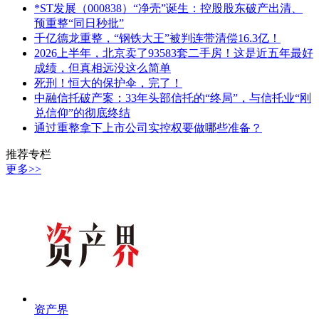
*ST发展（000838）“净壳”诞生：控股股东破产出清、
预重整“同日秒批”
千亿德龙重整，“钢铁大王”被判连带清偿16.3亿！
2026上半年，北京卖了93583套二手房！这是近五年最好
成绩，但真相远没这么简单
死刑！恒大的保护伞，完了！
中融信托破产案：33年头部信托的“终局”，与信托业“刚
兑信仰”的彻底终结
通过重整拿下上市公司实控权要做哪些准备？
推荐专栏
更多>>
资产界