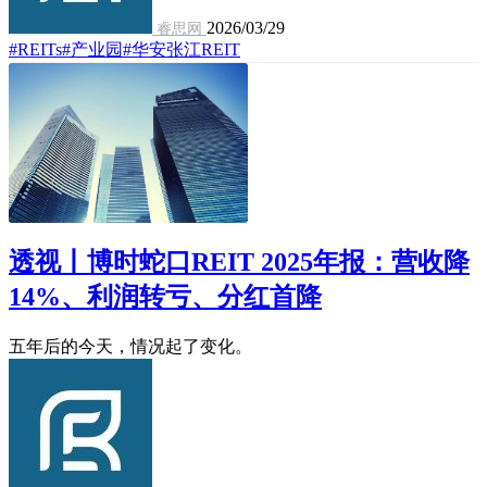
2026/03/29
睿思网
#REITs
#产业园
#华安张江REIT
透视丨博时蛇口REIT 2025年报：营收降
14%、利润转亏、分红首降
五年后的今天，情况起了变化。