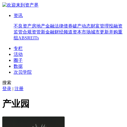
资讯
不良资产
房地产
金融法律
债券
破产
动态
财富管理
投融资
监管合规
资管
新金融
财经频道
资本市场
城市更新
并购重
组
ABS
REITs
专栏
活动
圈子
数据
次贝学院
搜索
登录
|
注册
产业园