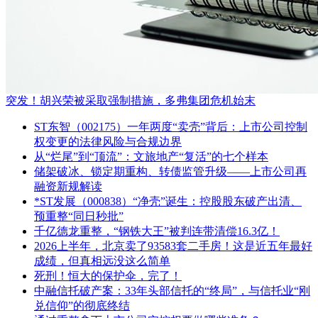
突发！胡兴荣被采取强制措施，多弗集团危机始末
ST东智（002175）一年两度“卖壳”背后：上市公司控制
权变更的法律风险与合规边界
从“烂尾”到“顶流”：文旅地产“复活”的七个样本
储架破冰、锁定期重构、转债监管升级——上市公司再
融资新规解读
*ST发展（000838）“净壳”诞生：控股股东破产出清、
预重整“同日秒批”
千亿德龙重整，“钢铁大王”被判连带清偿16.3亿！
2026上半年，北京卖了93583套二手房！这是近五年最好
成绩，但真相远没这么简单
死刑！恒大的保护伞，完了！
中融信托破产案：33年头部信托的“终局”，与信托业“刚
兑信仰”的彻底终结