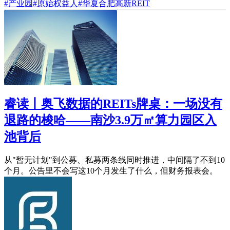
#产业园
#原始权益人
#华夏合肥高新REIT
睿读丨奥飞数据的REITs牌桌：一场没有
退路的梭哈——南沙3.9万㎡算力园区入
池背后
从"暂无计划"到公募、私募两条线同时推进，中间隔了不到10
个月。公告里不会写这10个月发生了什么，但财务报表会。