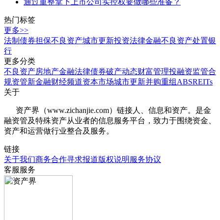
通过重整拿下上市公司实控权要做哪些准备？
热门标签
更多>>
法制
债券
担保
不良资产
城市更新
投资
法律
金融
不良资产处置
银
行
更多分类
不良资产
房地产
金融法律
债券
破产
动态
财富管理
投融资
监管合
规
资管
新金融
财经频道
资本市场
城市更新
并购重组
ABS
REITs
关于
资产界（www.zichanjie.com）链接人、信息和资产。是金
融资管及特殊资产从业者的信息服务平台，致力于围绕资金、
资产和运营做行业整合及服务。
链接
关于我们
商务合作
寻求报道
版权说明
服务协议
客服服务