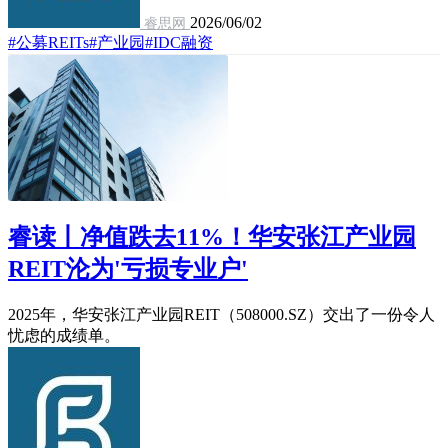
2026/06/02
睿思网
#公募REITs
#产业园
#IDC融资
睿读丨净值跌去11%！华安张江产业园
REIT沦为'亏损专业户'
2025年，华安张江产业园REIT（508000.SZ）交出了一份令人
忧虑的成绩单。