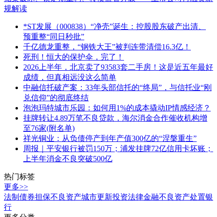
规解读
*ST发展（000838）“净壳”诞生：控股股东破产出清、
预重整“同日秒批”
千亿德龙重整，“钢铁大王”被判连带清偿16.3亿！
死刑！恒大的保护伞，完了！
2026上半年，北京卖了93583套二手房！这是近五年最好
成绩，但真相远没这么简单
中融信托破产案：33年头部信托的“终局”，与信托业“刚
兑信仰”的彻底终结
泡泡玛特城市乐园：如何用1%的成本撬动IP情感经济？
挂牌转让4.89万笔不良贷款，海尔消金合作催收机构增
至76家(附名单)
祥光铜业：从负债停产到年产值300亿的“涅槃重生”
周报｜平安银行被罚150万；浦发挂牌72亿信用卡坏账；
上半年消金不良突破500亿
热门标签
更多>>
法制
债券
担保
不良资产
城市更新
投资
法律
金融
不良资产处置
银
行