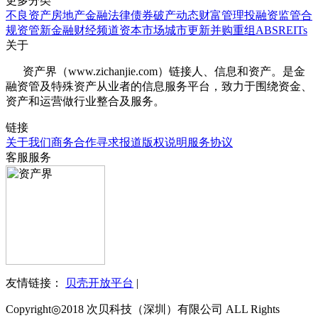
更多分类
不良资产
房地产
金融法律
债券
破产
动态
财富管理
投融资
监管合
规
资管
新金融
财经频道
资本市场
城市更新
并购重组
ABS
REITs
关于
资产界（www.zichanjie.com）链接人、信息和资产。是金
融资管及特殊资产从业者的信息服务平台，致力于围绕资金、
资产和运营做行业整合及服务。
链接
关于我们
商务合作
寻求报道
版权说明
服务协议
客服服务
友情链接：
贝壳开放平台
|
Copyright◎2018 次贝科技（深圳）有限公司 ALL Rights