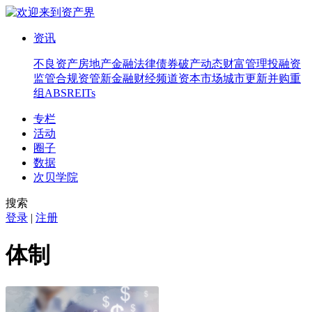
资讯
不良资产
房地产
金融法律
债券
破产
动态
财富管理
投融资
监管合规
资管
新金融
财经频道
资本市场
城市更新
并购重
组
ABS
REITs
专栏
活动
圈子
数据
次贝学院
搜索
登录
|
注册
体制