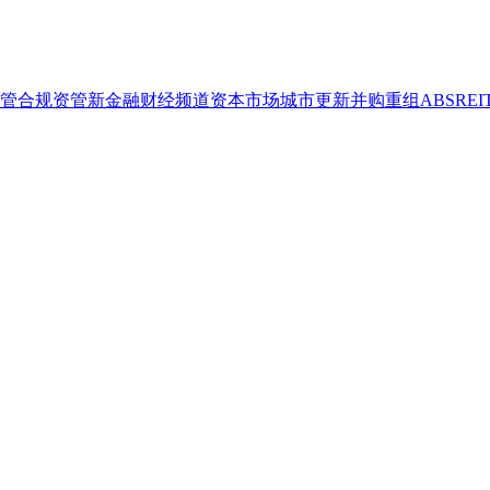
管合规
资管
新金融
财经频道
资本市场
城市更新
并购重组
ABS
REI