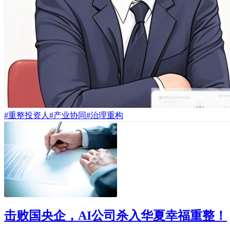
#重整投资人
#产业协同
#治理重构
击败国央企，AI公司杀入华夏幸福重整！