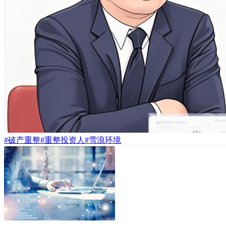
#破产重整
#重整投资人
#雪浪环境