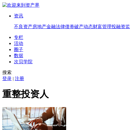
资讯
不良资产
房地产
金融法律
债券
破产
动态
财富管理
投融资
监
专栏
活动
圈子
数据
次贝学院
搜索
登录
|
注册
重整投资人