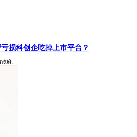
帮亏损科创企吃掉上市平台？
方政府。