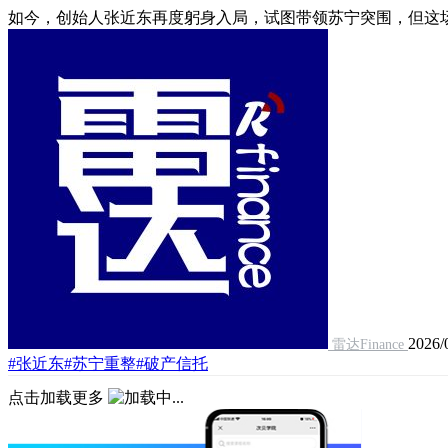
如今，创始人张近东再度躬身入局，试图带领苏宁突围，但这场
2026/
雷达Finance
#张近东
#苏宁重整
#破产信托
点击加载更多