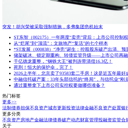
突发！胡兴荣被采取强制措施，多弗集团危机始末
ST东智（002175）一年两度“卖壳”背后：上市公司控
从“烂尾”到“顶流”：文旅地产“复活”的七个样本
*ST发展（000838）“净壳”诞生：控股股东破产出清、预
储架破冰、锁定期重构、转债监管升级——上市公司再融
千亿德龙重整，“钢铁大王”被判连带清偿16.3亿！
死刑！恒大的保护伞，完了！
2026上半年，北京卖了93583套二手房！这是近五年最
中融信托破产案：33年头部信托的“终局”，与信托业“刚
通过重整拿下上市公司实控权要做哪些准备？
热门标签
更多>>
法制
债券
担保
不良资产
城市更新
投资
法律
金融
不良资产处置
银
更多分类
不良资产
房地产
金融法律
债券
破产
动态
财富管理
投融资
监管合
关于