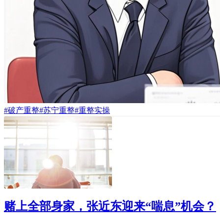
#破产重整
#苏宁重整
#重整实操
赌上全部身家，张近东迎来“喘息”机会？