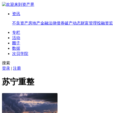
资讯
不良资产
房地产
金融法律
债券
破产
动态
财富管理
投融资
监
专栏
活动
圈子
数据
次贝学院
搜索
登录
|
注册
苏宁重整