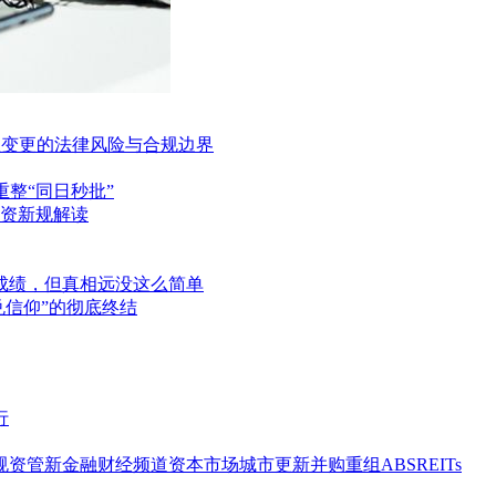
制权变更的法律风险与合规边界
重整“同日秒批”
资新规解读
好成绩，但真相远没这么简单
兑信仰”的彻底终结
行
规
资管
新金融
财经频道
资本市场
城市更新
并购重组
ABS
REITs