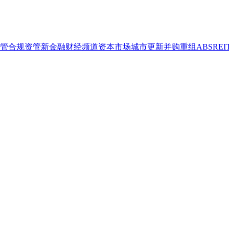
管合规
资管
新金融
财经频道
资本市场
城市更新
并购重组
ABS
REI