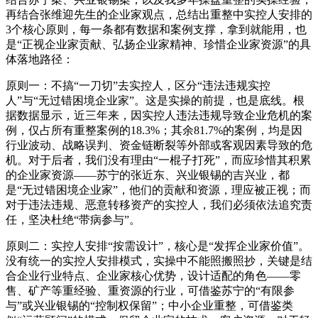
再结合张维迎先生的企业家观点，总结出重整中实控人安排的
3个核心原则，每一条都有数据和案例支撑，拿到就能用，也
是“正视企业家贡献、弘扬企业家精神、珍惜企业家资源”的具
体落地路径：
原则一：不搞“一刀切”去实控人，区分“违法违规实控
人”与“无过错困境企业家”。这是实操的前提，也是底线。根
据数据显示，近三年来，因实控人违法违规导致企业危机的案
例，仅占所有重整案例的18.3%；其余81.7%的案例，均是因
行业波动、战略误判、资金链断裂等外部或客观因素导致的危
机。对于后者，我们没有理由“一棍子打死”，而应珍惜其积累
的企业家资源——苏宁的张近东、兴业银锡的吉兴业，都
是“无过错困境企业家”，他们的贡献和资源，理应被正视；而
对于违法违规、恶意转移资产的实控人，我们必须依法追究责
任，坚决杜绝“带病参与”。
原则二：实控人安排“按需设计”，核心是“发挥企业家价值”。
没有统一的实控人安排模式，实操中不能照搬照抄，关键是结
合企业行业特点、企业家核心优势，设计适配的角色——零
售、矿产等重经验、重资源的行业，可借鉴苏宁的“有限参
与”或兴业银锡的“控制权保留”；中小企业重整，可借鉴类