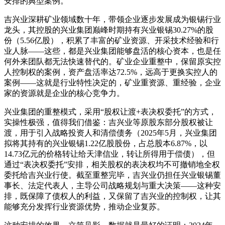
安排的典型案例。
吉兴业深耕矿业领域数十年，带领企业逐步发展成为银锡行业
龙头，其控股的兴业集团巅峰时期持有兴业银锡30.27%的股
份（5.56亿股），积累了丰富的矿业资源、开采技术经验和行
业人脉——这些，都是兴业集团能够盘活的核心资本，也是任
何外来团队都无法快速替代的。矿业企业重整中，保留原实控
人控制权的案例，资产盘活率达72.5%，远高于更换实控人的
案例——这就是行业特性决定的，矿业重资源、重经验，企业
家的资源就是企业的核心竞争力。
兴业集团的重整模式，采用“股权让渡+表决权委托”的方式，
实操性极强，值得我们借鉴：吉兴业等原股东部分股权被让
渡，用于引入战略投资人和清偿债务（2025年5月，兴业集团
拟将其持有的兴业银锡1.22亿股股份，占总股本6.87%，以
14.73亿元的价格转让给天津信业，转让所得用于偿债），但
通过“表决权委托”安排，相关股权的表决权均不可撤销地全权
委托给吉兴业行使。截至重整完毕，吉兴业仍担任兴业银锡董
事长、法定代表人，主导公司战略规划与重大决策——这种安
排，既保障了债权人的利益，又保留了吉兴业的控制权，让其
能够充分发挥行业资源优势，推动企业复苏。