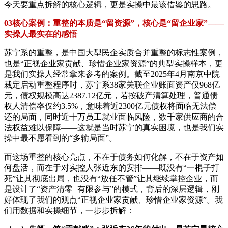
今天要重点拆解的核心逻辑，更是实操中最该借鉴的思路。
03核心案例：重整的本质是“留资源”，核心是“留企业家”——
实操人最实在的感悟
苏宁系的重整，是中国大型民企实质合并重整的标志性案例，
也是“正视企业家贡献、珍惜企业家资源”的典型实操样本，更
是我们实操人经常拿来参考的案例。截至2025年4月南京中院
裁定启动重整程序时，苏宁系38家关联企业账面资产仅968亿
元，债权规模高达2387.12亿元，若按破产清算处理，普通债
权人清偿率仅约3.5%，意味着近2300亿元债权将面临无法偿
还的局面，同时近十万员工就业面临风险，数千家供应商的合
法权益难以保障——这就是当时苏宁的真实困境，也是我们实
操中最不愿看到的“多输局面”。
而这场重整的核心亮点，不在于债务如何化解，不在于资产如
何盘活，而在于对实控人张近东的安排——既没有“一棍子打
死”让其彻底出局，也没有“放任不管”让其继续掌控企业，而
是设计了“资产清零+有限参与”的模式，背后的深层逻辑，刚
好体现了我们的观点“正视企业家贡献、珍惜企业家资源”。我
们用数据和实操细节，一步步拆解：