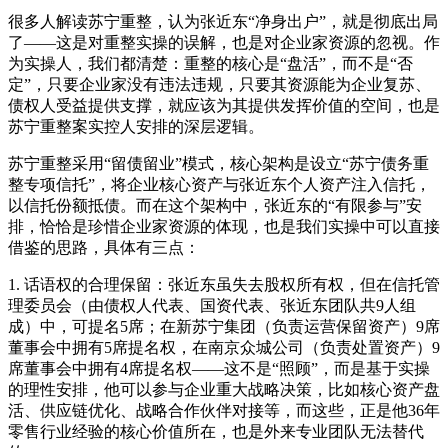
很多人解读苏宁重整，认为张近东“净身出户”，就是彻底出局
了——这是对重整实操的误解，也是对企业家资源的忽视。作
为实操人，我们都清楚：重整的核心是“盘活”，而不是“否
定”，只要企业家没有违法违规，只要其资源能为企业复苏、
债权人受益提供支撑，就应该为其提供发挥价值的空间，也是
苏宁重整案实控人安排的深层逻辑。
苏宁重整采用“留债留业”模式，核心架构是设立“苏宁债务重
整专项信托”，将企业核心资产与张近东个人资产注入信托，
以信托份额抵债。而在这个架构中，张近东的“有限参与”安
排，恰恰是珍惜企业家资源的体现，也是我们实操中可以直接
借鉴的思路，具体有三点：
1. 话语权的合理保留：张近东虽失去股权所有权，但在信托管
理委员会（由债权人代表、国资代表、张近东团队共9人组
成）中，可提名5席；在新苏宁集团（负责运营保留资产）9席
董事会中拥有5席提名权，在南京众城公司（负责处置资产）9
席董事会中拥有4席提名权——这不是“照顾”，而是基于实操
的理性安排，他可以参与企业重大战略决策，比如核心资产盘
活、供应链优化、战略合作伙伴对接等，而这些，正是他36年
零售行业经验的核心价值所在，也是外来专业团队无法替代