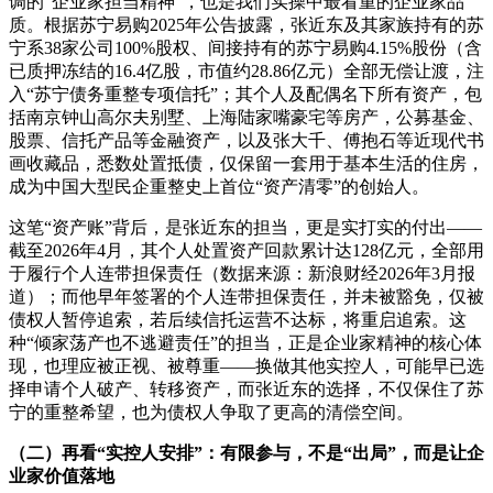
调的“企业家担当精神”，也是我们实操中最看重的企业家品
质。根据苏宁易购2025年公告披露，张近东及其家族持有的苏
宁系38家公司100%股权、间接持有的苏宁易购4.15%股份（含
已质押冻结的16.4亿股，市值约28.86亿元）全部无偿让渡，注
入“苏宁债务重整专项信托”；其个人及配偶名下所有资产，包
括南京钟山高尔夫别墅、上海陆家嘴豪宅等房产，公募基金、
股票、信托产品等金融资产，以及张大千、傅抱石等近现代书
画收藏品，悉数处置抵债，仅保留一套用于基本生活的住房，
成为中国大型民企重整史上首位“资产清零”的创始人。
这笔“资产账”背后，是张近东的担当，更是实打实的付出——
截至2026年4月，其个人处置资产回款累计达128亿元，全部用
于履行个人连带担保责任（数据来源：新浪财经2026年3月报
道）；而他早年签署的个人连带担保责任，并未被豁免，仅被
债权人暂停追索，若后续信托运营不达标，将重启追索。这
种“倾家荡产也不逃避责任”的担当，正是企业家精神的核心体
现，也理应被正视、被尊重——换做其他实控人，可能早已选
择申请个人破产、转移资产，而张近东的选择，不仅保住了苏
宁的重整希望，也为债权人争取了更高的清偿空间。
（二）再看“实控人安排”：有限参与，不是“出局”，而是让企
业家价值落地