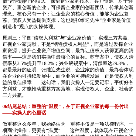
似“运营顾问”的模式，保留企业家的技术、客户资源；对于轻
资产、重创新的企业，可保留企业家的创新团队，传承其创新
理念。核心只有一个：让企业家的核心价值，能够为企业复
苏、债权人受益提供支撑，这也是张维迎先生“企业家是价值
创造者”观点的实操体现。
原则三：平衡“债权人利益”与“企业家价值”，实现三方共赢。
正视企业家贡献，不是“牺牲债权人利益”，而是通过发挥企业
家资源，提升企业资产增值空间，最终让债权人获得更高的清
偿率——这是我们实操中最核心的目标。苏宁案中，债权人清
偿率从3.5%提升至18.2%；兴业银锡案中，清偿率达29.8%，
都是最好的证明。张维迎先生说，企业家的价值，最终会体现
在企业的可持续发展中，而企业的可持续发展，正是债权人利
益的最佳保障——这句话，我们实操人一定要记牢，平衡好各
方利益，才能推动重整方案落地，实现债权人、企业、社会的
三方共赢。
06结尾总结：重整的“温度”，在于正视企业家的每一份付出
——实操人的心里话
做重整这么多年，我始终认为：重整不仅是一项法律程序、一
项商业操作，更要有“温度”——这种温度，就体现在正视企业