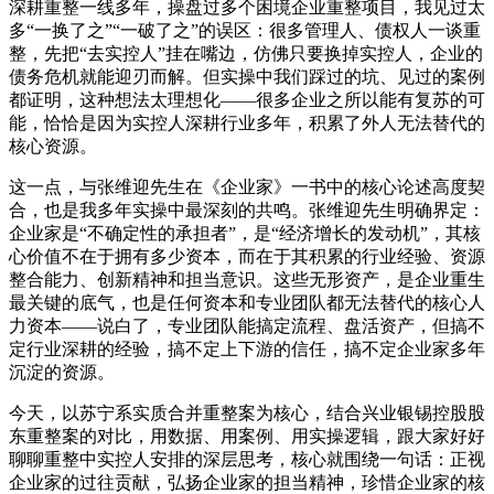
深耕重整一线多年，操盘过多个困境企业重整项目，我见过太
多“一换了之”“一破了之”的误区：很多管理人、债权人一谈重
整，先把“去实控人”挂在嘴边，仿佛只要换掉实控人，企业的
债务危机就能迎刃而解。但实操中我们踩过的坑、见过的案例
都证明，这种想法太理想化——很多企业之所以能有复苏的可
能，恰恰是因为实控人深耕行业多年，积累了外人无法替代的
核心资源。
这一点，与张维迎先生在《企业家》一书中的核心论述高度契
合，也是我多年实操中最深刻的共鸣。张维迎先生明确界定：
企业家是“不确定性的承担者”，是“经济增长的发动机”，其核
心价值不在于拥有多少资本，而在于其积累的行业经验、资源
整合能力、创新精神和担当意识。这些无形资产，是企业重生
最关键的底气，也是任何资本和专业团队都无法替代的核心人
力资本——说白了，专业团队能搞定流程、盘活资产，但搞不
定行业深耕的经验，搞不定上下游的信任，搞不定企业家多年
沉淀的资源。
今天，以苏宁系实质合并重整案为核心，结合兴业银锡控股股
东重整案的对比，用数据、用案例、用实操逻辑，跟大家好好
聊聊重整中实控人安排的深层思考，核心就围绕一句话：正视
企业家的过往贡献，弘扬企业家的担当精神，珍惜企业家的核