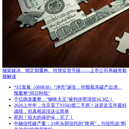
储架破冰、锁定期重构、转债监管升级——上市公司再融资新
规解读
*ST发展（000838）“净壳”诞生：控股股东破产出清、
预重整“同日秒批”
千亿德龙重整，“钢铁大王”被判连带清偿16.3亿！
2026上半年，北京卖了93583套二手房！这是近五年最好
成绩，但真相远没这么简单
死刑！恒大的保护伞，完了！
中融信托破产案：33年头部信托的“终局”，与信托业“刚