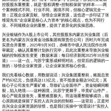
控股股东重整案，就是“股权调整+控制权保留”的样本——两
个案例模式不同、行业不同、困境不同，但核心逻辑完全一
致：正视企业家贡献、珍惜企业家资源，这也进一步印证了张
维迎先生“企业家是核心人力资本”的核心观点，也为不同行
业、不同规模企业的重整，提供了差异化的实操思路。
兴业银锡作为A股上市公司，其控股股东内蒙古兴业集团（后
更名为内蒙古兴业黄金冶炼集团有限责任公司）历时六年完成
实质合并重整，2025年9月30日，赤峰市中级人民法院作出终
审裁定，确认其重整计划执行完毕，且此次重整未导致兴业银
锡的控制权发生变更（数据来源：每日经济新闻2025年10月报
道）——这一点，与苏宁案形成鲜明对比，但背后的逻辑的一
致的：珍惜企业家资源，让企业家发挥核心价值。
我们先看核心数据，用数据说话：兴业集团重整前，账面总资
产约63亿元，负债高达113亿元，资不抵债金额达50亿元；其
核心子公司发生严重矿难，导致矿山全面停产，资金链瞬间断
裂，陷入绝境——这种困境，比苏宁更棘手，毕竟矿山停产，
核心产能直接丧失，重整难度极大。而这场重整能够成功，核
心原因就是保留了实控人吉兴业的控制权——这背后，正是对
吉兴业企业家资源的珍惜，也是我们实操中“按需设计”实控人