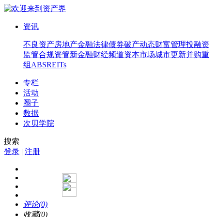
资讯
不良资产
房地产
金融法律
债券
破产
动态
财富管理
投融资
监管合规
资管
新金融
财经频道
资本市场
城市更新
并购重
组
ABS
REITs
专栏
活动
圈子
数据
次贝学院
搜索
登录
|
注册
评论(0)
收藏(0)