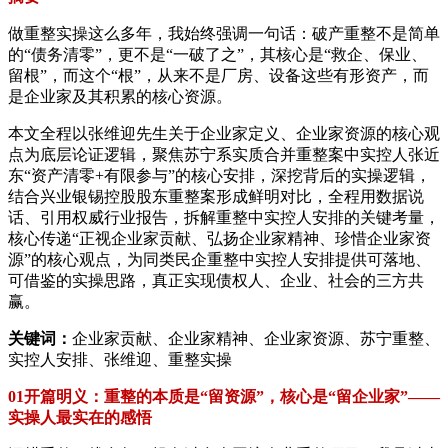
做重整实操这么多年，我始终强调一句话：破产重整不是简单
的“债务清零”，更不是“一破了之”，其核心是“救企、保业、
留根”，而这个“根”，从来不是厂房、设备这些有形资产，而
是企业家及其积累的核心资源。
本文全程以张维迎先生关于企业家定义、企业家资源的核心观
点为底层论证逻辑，聚焦苏宁系实质合并重整案中实控人张近
东“资产清零+有限参与”的核心安排，深挖背后的实操逻辑，
结合兴业银锡控股股东重整案形成鲜明对比，全程用数据说
话、引用权威行业报告，拆解重整中实控人安排的关键考量，
核心传递“正视企业家贡献、弘扬企业家精神、珍惜企业家资
源”的核心观点，为同类民企重整中实控人安排提供可落地、
可借鉴的实操思路，真正实现债权人、企业、社会的三方共
赢。
关键词：
企业家贡献、企业家精神、企业家资源、苏宁重整、
实控人安排、张维迎、重整实操
01开篇明义：重整的本质是“留资源”，核心是“留企业家”——
实操人最实在的感悟