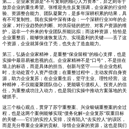
第二，企业家资源是“不可复制的核心人力资本”，弃之则等于
放弃企业的重生希望。张维迎先生反复强调，企业家的行业经
验、资源整合能力、团队凝聚力，是多年深耕积累的结果，具
有不可复制性。我在实操中深有体会：一个深耕行业30年的企
业家，对行业趋势的判断、对供应链的把控、对客户资源的维
护，远非一个外来的专业团队所能比拟；而这种资源，恰恰是
企业重整后，能够快速恢复活力、实现盈利的关键——丢了这
个资源，企业就算保住了壳，也失去了造血能力。
第三，弘扬企业家精神，是重整“保业留根”的核心支撑，也是
实操中最容易被忽视的点。企业家精神不是“口号”，不是挂在
墙上的标语，而是具体的担当、创新与坚守——在企业危机
时，主动处置个人资产偿债；在重整过程中，主动发挥自身资
源，助力企业复苏；在企业重生后，坚守主业、理性经营。这
种精神，不仅能凝聚团队信心，更能吸引债权人、投资人的信
任，为重整成功注入动力，也是我们实操中推动方案落地的关
键抓手。
这三个核心观点，贯穿了苏宁重整案、兴业银锡重整案的全过
程，也是这两个案例能够实现“债务化解+企业复苏”双重目标
的关键——它们的实控人安排，没有陷入“去实控人”的误区，
而是充分尊重企业家的贡献、珍惜企业家的资源，这也是我们