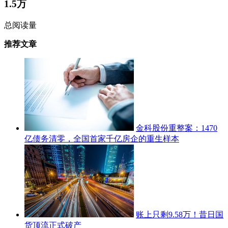
1.5万
总阅读量
推荐文章
金科股份重整案：1470
亿债务清零，全国首家千亿房企的重生样本
账上只剩9.58万！昔日国
货顶流正式破产