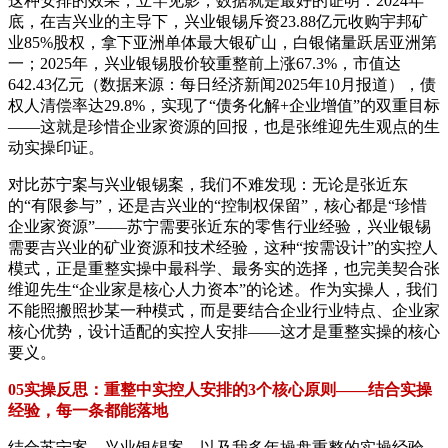
这种安排的效果，立竿见影，数据就是最好的证明：2024年
底，在吉兴业的主导下，兴业银锡斥资23.88亿元收购宇邦矿
业85%股权，拿下亚洲单体最大银矿山，白银储量跃居亚洲第
一；2025年，兴业银锡股价较重整前上涨67.3%，市值达
642.43亿元（数据来源：每日经济新闻2025年10月报道），债
权人清偿率达29.8%，实现了“债务化解+企业增值”的双重目标
——这就是珍惜企业家资源的回报，也是张维迎先生观点的生
动实操印证。
对比苏宁案与兴业银锡案，我们不难发现：无论是张近东
的“有限参与”，还是吉兴业的“控制权保留”，核心都是“珍惜
企业家资源”——苏宁需要张近东的零售行业经验，兴业银锡
需要吉兴业的矿业资源和技术经验，这种“按需设计”的实控人
模式，正是重整实操中最科学、最务实的选择，也完美契合张
维迎先生“企业家是核心人力资本”的论述。作为实操人，我们
不能照搬照抄某一种模式，而是要结合企业行业特点、企业家
核心优势，设计适配的实控人安排——这才是重整实操的核心
要义。
05实操反思：重整中实控人安排的3个核心原则——结合实操
经验，每一条都能落地
结合苏宁案、兴业银锡案，以及我多年操盘重整的实操经验，