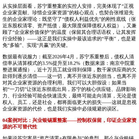
从实操层面看，苏宁重整案的实控人安排，完美体现了“正视
企业家贡献、珍惜企业家资源”的核心观点，也契合张维迎先
生的企业家理论：既坚守了“债权人利益优先”的刚性底线（张
近东股权清零、资产抵债，最大限度保障债权人权益），又兼
顾了“企业家价值保护”的温度（保留其合理话语权，让其发挥
行业经验）——这正是我们实操中最该追求的“平衡”，也是避
免“多输”、实现“共赢”的关键。
数据最有说服力：截至2026年4月，苏宁系重整后，债权人清
偿率从清算模式的3.5%提升至18.2%（数据来源：南京中院重
整进展通报），近十万员工就业得到保障，数千家供应商的欠
款得到逐步清偿——这一切，离不开张近东的担当，也离不开
对其企业家资源的合理利用。我们可以大胆假设：如果当
初“一刀切”让张近东彻底出局，苏宁的核心供应链、品牌影响
力、行业经验可能会快速流失，最终可能走向清算，无论是债
权人、员工，还是社会，都将面临更大的损失——这就是忽视
企业家资源的代价，也是我们实操中必须规避的误区。
04案例对比：兴业银锡重整案——控制权保留，印证企业家资
源的不可替代性
如果说苏宁案是“资产清零+有限参与”的典型，那么兴业银锡