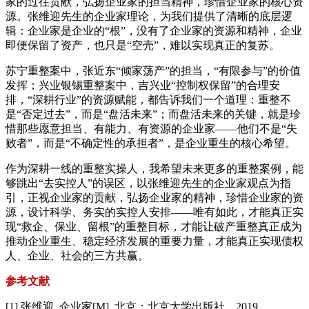
家的过往贡献，弘扬企业家的担当精神，珍惜企业家的核心资
源。张维迎先生的企业家理论，为我们提供了清晰的底层逻
辑：企业家是企业的“根”，没有了企业家的资源和精神，企业
即便保留了资产，也只是“空壳”，难以实现真正的复苏。
苏宁重整案中，张近东“倾家荡产”的担当，“有限参与”的价值
发挥；兴业银锡重整案中，吉兴业“控制权保留”的合理安
排，“深耕行业”的资源赋能，都告诉我们一个道理：重整不
是“否定过去”，而是“盘活未来”；而盘活未来的关键，就是珍
惜那些愿意担当、有能力、有资源的企业家——他们不是“失
败者”，而是“不确定性的承担者”，是企业重生的核心希望。
作为深耕一线的重整实操人，我希望未来更多的重整案例，能
够跳出“去实控人”的误区，以张维迎先生的企业家观点为指
引，正视企业家的贡献，弘扬企业家的精神，珍惜企业家的资
源，设计科学、务实的实控人安排——唯有如此，才能真正实
现“救企、保业、留根”的重整目标，才能让破产重整真正成为
推动企业重生、稳定经济发展的重要力量，才能真正实现债权
人、企业、社会的三方共赢。
参考文献
[1] 张维迎. 企业家[M]. 北京：北京大学出版社，2019.