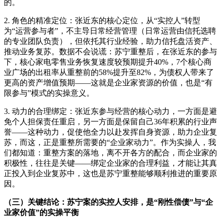
的。
2. 角色的精准定位：张近东的核心定位，从“实控人”转型
为“运营参与者”，不主导日常经营管理（日常运营由信托选聘
的专业团队负责），但依托其行业经验，助力信托盘活资产、
推动业务复苏。数据不会说谎：苏宁重整后，在张近东的参与
下，核心家电零售业务恢复速度较预期提升40%，7个核心商
业广场的出租率从重整前的58%提升至82%，为债权人带来了
更高的资产增值预期——这就是企业家资源的价值，也是“有
限参与”模式的实操意义。
3. 动力的合理绑定：张近东参与经营的核心动力，一方面是避
免个人担保责任重启，另一方面是保留自己36年积累的行业声
誉——这种动力，促使他全力以赴发挥自身资源，助力企业复
苏，而这，正是重整所需要的“企业家动力”。作为实操人，我
们都知道：重整方案的落地，离不开各方的配合，而企业家的
积极性，往往是关键——绑定企业家的合理利益，才能让其真
正投入到企业复苏中，这也是苏宁重整能够顺利推进的重要原
因。
（三）关键结论：苏宁案的实控人安排，是“刚性偿债”与“企
业家价值”的实操平衡