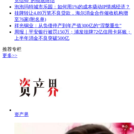
兑信仰”的彻底终结
泡泡玛特城市乐园：如何用1%的成本撬动IP情感经济？
挂牌转让4.89万笔不良贷款，海尔消金合作催收机构增
至76家(附名单)
祥光铜业：从负债停产到年产值300亿的“涅槃重生”
周报｜平安银行被罚150万；浦发挂牌72亿信用卡坏账；
上半年消金不良突破500亿
推荐专栏
更多>>
资产界