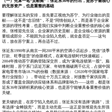
（一）先算一笔“贡献账”：张近东36年的付出，是苏宁最核心
的无形资产，也是重整的基础
要理解张近东的安排，首先要正视他为苏宁、为行业做出的贡
献——这不是“念旧情”，不是“同情创始人”，而是基于企业家
资源的理性考量，也是我们实操中判断企业重整价值的核心标
准。张维迎先生说，企业家的历史贡献，是企业核心资源的重
要组成部分，不能因为企业陷入危机，就全盘否定——这句
话，放在苏宁案上，再合适不过。
张近东1990年从南京一间200平米的空调小店起步，凭借“淡季
打款、旺季提货”的创新模式，在家电连锁时代快速崛起，
2004年推动苏宁易购登陆深交所，成为“家电连锁第一股”。巅
峰时期，苏宁系门店近万家、年销售额破两千亿元，占据中国
家电零售市场18.7%的份额（数据来源：《2020年中国家电零
售行业报告》），带动近十万员工就业，对接数千家供应商，
形成了覆盖全国的供应链体系和品牌影响力——这些，都是张
近东36年深耕积累的核心资源，也是苏宁能够具备重整价值的
关键。
更关键的是，在苏宁陷入危机后，张近东没有选择“跑路”，没
有选择“金蝉脱壳”，而是主动兜底——这正是张维迎先生所强