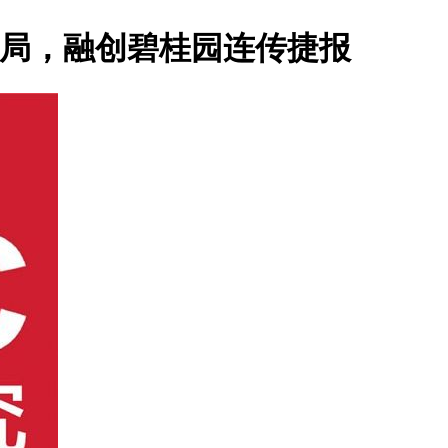
破局，融创碧桂园连传捷报