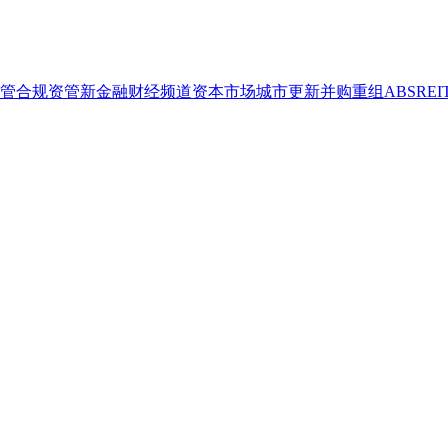
管合规
资管
新金融
财经频道
资本市场
城市更新
并购重组
ABS
REI