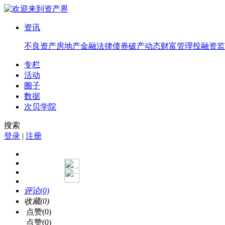
资讯
不良资产
房地产
金融法律
债券
破产
动态
财富管理
投融资
监
专栏
活动
圈子
数据
次贝学院
搜索
登录
|
注册
评论(0)
收藏(0)
点赞(0)
点赞(0)