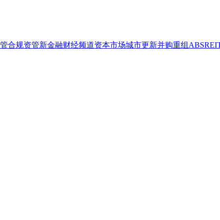
管合规
资管
新金融
财经频道
资本市场
城市更新
并购重组
ABS
REI