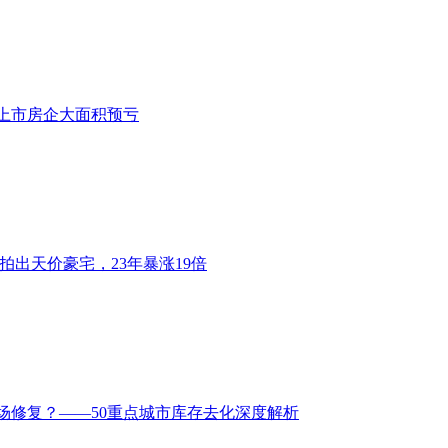
上市房企大面积预亏
市拍出天价豪宅，23年暴涨19倍
场修复？——50重点城市库存去化深度解析