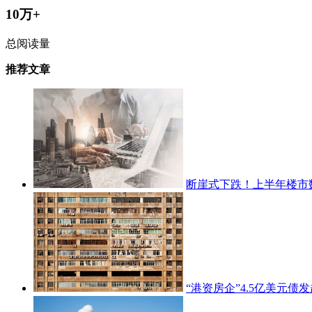
10万+
总阅读量
推荐文章
断崖式下跌！上半年楼市
“港资房企”4.5亿美元