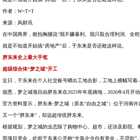
作者：W=T=T
来源：风财讯
在中国商界，敢拍胸脯说“我不赚暴利、我只取合理利润、全程
就是不知道开始搞“房地产”后，于东来是否还敢这样说。
胖东来史上最大手笔
超级综合体“梦之城”开工
近日，于东来在个人社交账号晒出工地合影，工地上横幅写着—
据悉，梦之城项目由胖东来在2025年年底摘地，2026年4月开
官方资料显示，胖东来·梦之城（原名“自由之城”）位于河南许昌
又一个“胖东来”，却远超传统胖东来。
根据规划，梦之城的业态除了购物中心、超市，还涉及影院、
而项目资金，此前于东来公开称“全靠企业自有资金，不贷款”