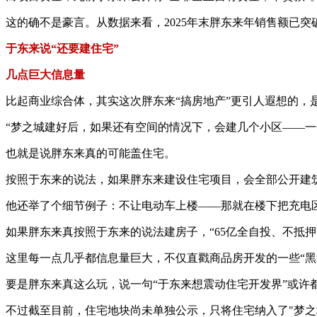
这的确不是豪言。从数据来看，2025年末胖东来年销售额已突
于东来说“还要建住宅”
几点巨大信息量
比起商业综合体，其实这次胖东来“搞房地产”更引人遐想的，是
“梦之城建好后，如果还有空间的情况下，会建几个小区——一
也就是说胖东来真的可能盖住宅。
按照于东来的说法，如果胖东来建设住宅项目，会全部公开建
他还举了个细节例子：不让电动车上楼——那就在楼下把充电
如果胖东来真按照于东来的说法建房子，“65亿全自投、不抵押、
这里每一点几乎都信息量巨大，不仅直戳商品房开发的一些“黑
要是胖东来真这么玩，说一句“于东来想震动住宅开发界”或许
不过截至目前，住宅地块尚未单独公示，只将住宅纳入了"梦之