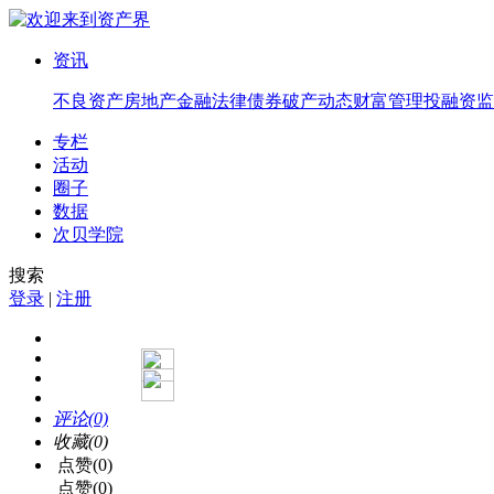
资讯
不良资产
房地产
金融法律
债券
破产
动态
财富管理
投融资
监
专栏
活动
圈子
数据
次贝学院
搜索
登录
|
注册
评论(0)
收藏(0)
点赞(0)
点赞(0)