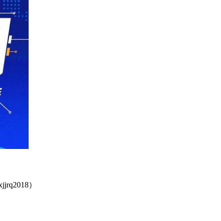
q2018）