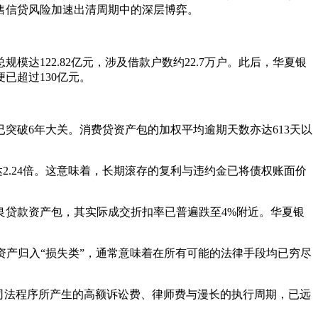
售信贷风险加速出清周期中的深层博弈。
模达122.82亿元，涉及借款户数约22.7万户。此后，华夏银
已超过130亿元。
已突破6年大关。消费贷资产包的加权平均逾期天数亦达613天以
2.24倍。这意味着，长期滚存的复利与违约金已将债权账面价
良贷款资产包，其实际成交折扣率已普遍跌至4%附近。华夏银
将资产归入“损失类”，通常意味着在所有可能的法律手段均已穷尽
司法程序所产生的高额诉讼费、律师费与漫长的执行周期，已远