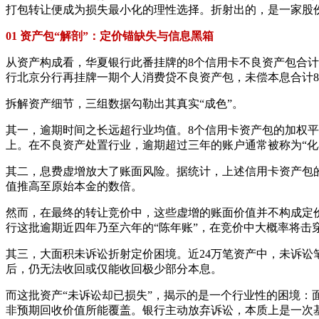
打包转让便成为损失最小化的理性选择。折射出的，是一家股
01 资产包“解剖”：定价锚缺失与信息黑箱
从资产构成看，华夏银行此番挂牌的8个信用卡不良资产包合计未偿本
行北京分行再挂牌一期个人消费贷不良资产包，未偿本息合计8.
拆解资产细节，三组数据勾勒出其真实“成色”。
其一，逾期时间之长远超行业均值。8个信用卡资产包的加权平均
上。在不良资产处置行业，逾期超过三年的账户通常被称为“化
其二，息费虚增放大了账面风险。据统计，上述信用卡资产包的未
值推高至原始本金的数倍。
然而，在最终的转让竞价中，这些虚增的账面价值并不构成定
行这批逾期近四年乃至六年的“陈年账”，在竞价中大概率将击
其三，大面积未诉讼折射定价困境。近24万笔资产中，未诉讼笔
后，仍无法收回或仅能收回极少部分本息。
而这批资产“未诉讼却已损失”，揭示的是一个行业性的困境
非预期回收价值所能覆盖。银行主动放弃诉讼，本质上是一次