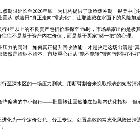
点期限延长至2026年底，为机构提供了政策缓冲期，银登中
置从“试验田”真正走向“常态化”，让那些藏在水面下的风险加
银行4年以上的不良资产包折价率探至4%时，市场暴露出的是极
价往往不是基于资产内在价值，而是基于买家“赌一把”的心理。
压力的同时，如何真正提升回收效能，才是决定这场出清是“真排
依然是治标不治本。市场重心正从“能不能转”转向“转得好不好
转型行至深水区的一场压力测试。用断臂割舍来换取报表的短暂清
全垫偏薄的中小银行——批量转让固然能在短期内优化指标，但若
真正进化为一个定价公允、分工专业、处置高效的常态化风险出清
”。