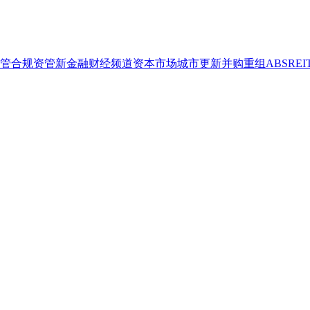
管合规
资管
新金融
财经频道
资本市场
城市更新
并购重组
ABS
REI