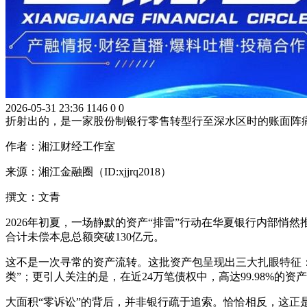
2026-05-31 23:36
1146
0
0
折射出的，是一家股份制银行零售转型行至深水区时的账面阵
作者：湘江财经工作室
来源：湘江金融圈（ID:xjjrq2018）
撰文：文青
2026年初夏，一场静默的资产“排雷”行动在华夏银行内部悄
合计未偿本息总额突破130亿元。
这不是一次寻常的资产流转。这批资产包呈现出三大扎眼特征：
类”；更引人关注的是，在近24万笔债权中，高达99.98%的
大面积“零诉讼”的背后，并非银行疏于追索。恰恰相反，这