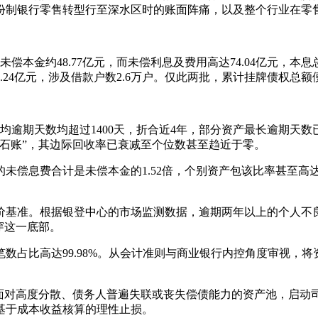
份制银行零售转型行至深水区时的账面阵痛，以及整个行业在零
金约48.77亿元，而未偿利息及费用高达74.04亿元，本息总规
24亿元，涉及借款户数2.6万户。仅此两批，累计挂牌债权总额便
逾期天数均超过1400天，折合近4年，部分资产最长逾期天数
石账”，其边际回收率已衰减至个位数甚至趋近于零。
偿息费合计是未偿本金的1.52倍，个别资产包该比率甚至高达
价基准。根据银登中心的市场监测数据，逾期两年以上的个人不
穿这一底部。
数占比高达99.98%。从会计准则与商业银行内控角度审视，
：面对高度分散、债务人普遍失联或丧失偿债能力的资产池，启动
基于成本收益核算的理性止损。