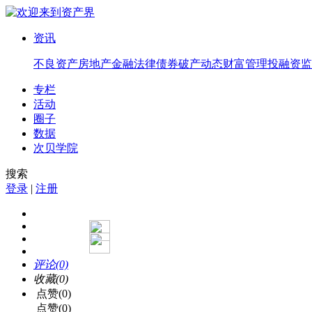
资讯
不良资产
房地产
金融法律
债券
破产
动态
财富管理
投融资
监
专栏
活动
圈子
数据
次贝学院
搜索
登录
|
注册
评论(0)
收藏(0)
点赞(0)
点赞(0)