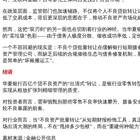
在政策层面，监管部门也加速铺路。不仅将个人不良贷款转让试
低了交易成本，背后更深层的意图在于，推动不良资产市场化处
然而，这把“双刃剑”的另一面也在切割着行业的神经。当华夏
的“卖垃圾”色彩——由于债务人极度分散、催收成功率低，定
一个不容回避的现实是：不良个贷批量转让在缓解银行短期拨备
资产管理公司，而缺乏后续的合规催收生态与债务修复机制，那
是简单的“坏账搬运工”。
结语
华夏银行百亿个贷不良资产的“出清式”转让，是银行业零售
实现从粗放扩张到精细管理的质变。
对投资者而言，需审慎甄别那些零售不良率快速攀升、拨备安
轮不良暴露的前奏。
对行业而言，当“不良资产批量转让”从短期财报粉饰工具，
场出清大潮的终局，不在“甩掉多少包袱”，而在“重建何种能力
素材来源 | 金融公开信息