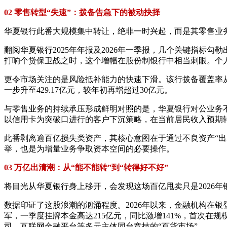
02 零售转型“失速”：拨备告急下的被动抉择
华夏银行此番大规模集中转让，绝非一时兴起，而是其零售业
翻阅华夏银行2025年年报及2026年一季报，几个关键指标勾勒
打响个贷保卫战之时，这个增幅在股份制银行中相当刺眼。个人贷款
更令市场关注的是风险抵补能力的快速下滑。该行拨备覆盖率从202
一步升至429.17亿元，较年初再增超过30亿元。
与零售业务的持续承压形成鲜明对照的是，华夏银行对公业务不
以信用卡为突破口进行的客户下沉策略，在当前居民收入预期
此番剥离逾百亿损失类资产，其核心意图在于通过不良资产“
举，也是为增量业务争取资本空间的必要操作。
03 万亿出清潮：从“能不能转”到“转得好不好”
将目光从华夏银行身上移开，会发现这场百亿甩卖只是2026
数据印证了这股浪潮的汹涌程度。2026年以来，金融机构在银
军，一季度挂牌本金高达215亿元，同比激增141%，首次
司、互联网金融平台等多元主体同台竞技的“百货市场”。