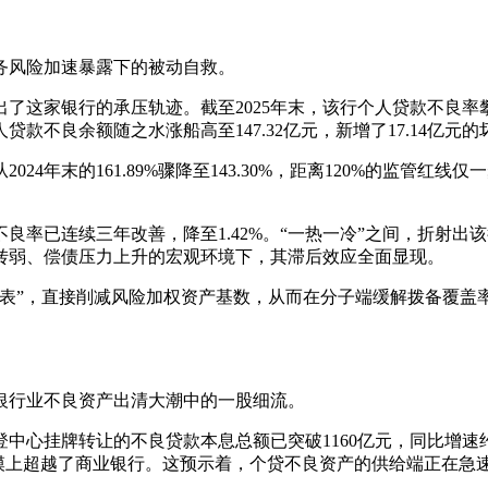
务风险加速暴露下的被动自救。
出了这家银行的承压轨迹。截至2025年末，该行个人贷款不良率攀
不良余额随之水涨船高至147.32亿元，新增了17.14亿元的
4年末的161.89%骤降至143.30%，距离120%的监管红
良率已连续三年改善，降至1.42%。“一热一冷”之间，折射
转弱、偿债压力上升的宏观环境下，其滞后效应全面显现。
出表”，直接削减风险加权资产基数，从而在分子端缓解拨备覆盖
年银行业不良资产出清大潮中的一股细流。
登中心挂牌转让的不良贷款本息总额已突破1160亿元，同比增
在规模上超越了商业银行。这预示着，个贷不良资产的供给端正在急