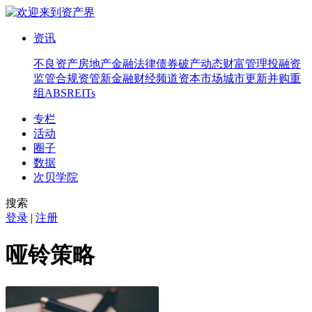
资讯
不良资产
房地产
金融法律
债券
破产
动态
财富管理
投融资
监管合规
资管
新金融
财经频道
资本市场
城市更新
并购重
组
ABS
REITs
专栏
活动
圈子
数据
次贝学院
搜索
登录
|
注册
哑铃策略