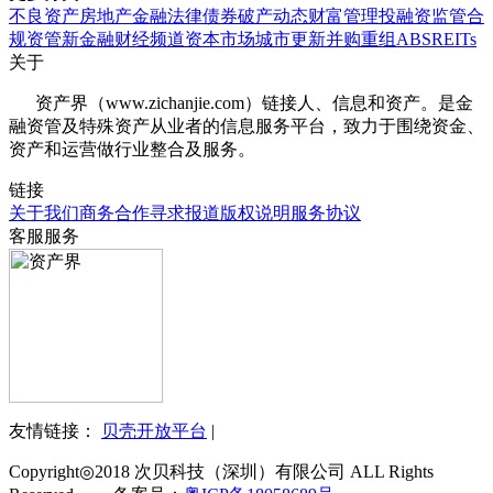
不良资产
房地产
金融法律
债券
破产
动态
财富管理
投融资
监管合
规
资管
新金融
财经频道
资本市场
城市更新
并购重组
ABS
REITs
关于
资产界（www.zichanjie.com）链接人、信息和资产。是金
融资管及特殊资产从业者的信息服务平台，致力于围绕资金、
资产和运营做行业整合及服务。
链接
关于我们
商务合作
寻求报道
版权说明
服务协议
客服服务
友情链接：
贝壳开放平台
|
Copyright◎2018 次贝科技（深圳）有限公司 ALL Rights