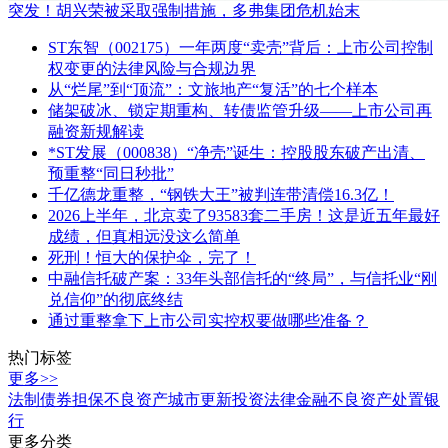
突发！胡兴荣被采取强制措施，多弗集团危机始末
ST东智（002175）一年两度“卖壳”背后：上市公司控制
权变更的法律风险与合规边界
从“烂尾”到“顶流”：文旅地产“复活”的七个样本
储架破冰、锁定期重构、转债监管升级——上市公司再
融资新规解读
*ST发展（000838）“净壳”诞生：控股股东破产出清、
预重整“同日秒批”
千亿德龙重整，“钢铁大王”被判连带清偿16.3亿！
2026上半年，北京卖了93583套二手房！这是近五年最好
成绩，但真相远没这么简单
死刑！恒大的保护伞，完了！
中融信托破产案：33年头部信托的“终局”，与信托业“刚
兑信仰”的彻底终结
通过重整拿下上市公司实控权要做哪些准备？
热门标签
更多>>
法制
债券
担保
不良资产
城市更新
投资
法律
金融
不良资产处置
银
行
更多分类