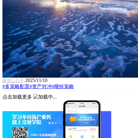
2025/11/10
政信三公子
#多策略配置
#资产对冲
#哑铃策略
点击加载更多