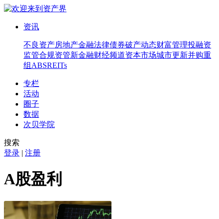
资讯
不良资产
房地产
金融法律
债券
破产
动态
财富管理
投融资
监管合规
资管
新金融
财经频道
资本市场
城市更新
并购重
组
ABS
REITs
专栏
活动
圈子
数据
次贝学院
搜索
登录
|
注册
A股盈利