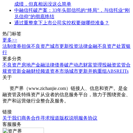
成绩，但真相远没这么简单
中融信托破产案：33年头部信托的“终局”，与信托业“刚
兑信仰”的彻底终结
通过重整拿下上市公司实控权要做哪些准备？
热门标签
更多>>
法制
债券
担保
不良资产
城市更新
投资
法律
金融
不良资产处置
银
行
更多分类
不良资产
房地产
金融法律
债券
破产
动态
财富管理
投融资
监管合
规
资管
新金融
财经频道
资本市场
城市更新
并购重组
ABS
REITs
关于
资产界（www.zichanjie.com）链接人、信息和资产。是金
融资管及特殊资产从业者的信息服务平台，致力于围绕资金、
资产和运营做行业整合及服务。
链接
关于我们
商务合作
寻求报道
版权说明
服务协议
客服服务