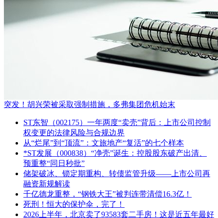
突发！胡兴荣被采取强制措施，多弗集团危机始末
ST东智（002175）一年两度“卖壳”背后：上市公司控制
权变更的法律风险与合规边界
从“烂尾”到“顶流”：文旅地产“复活”的七个样本
*ST发展（000838）“净壳”诞生：控股股东破产出清、
预重整“同日秒批”
储架破冰、锁定期重构、转债监管升级——上市公司再
融资新规解读
千亿德龙重整，“钢铁大王”被判连带清偿16.3亿！
死刑！恒大的保护伞，完了！
2026上半年，北京卖了93583套二手房！这是近五年最好