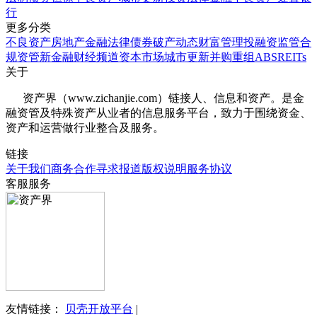
行
更多分类
不良资产
房地产
金融法律
债券
破产
动态
财富管理
投融资
监管合
规
资管
新金融
财经频道
资本市场
城市更新
并购重组
ABS
REITs
关于
资产界（www.zichanjie.com）链接人、信息和资产。是金
融资管及特殊资产从业者的信息服务平台，致力于围绕资金、
资产和运营做行业整合及服务。
链接
关于我们
商务合作
寻求报道
版权说明
服务协议
客服服务
友情链接：
贝壳开放平台
|