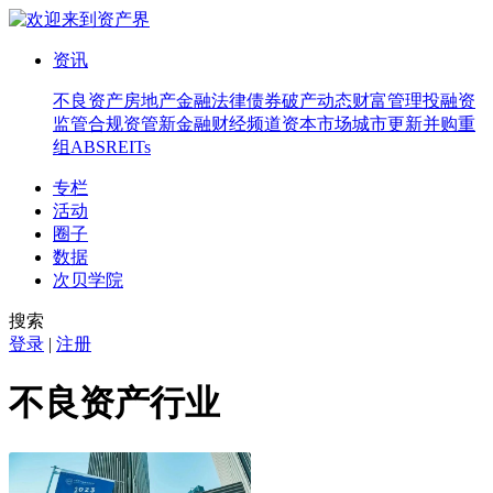
资讯
不良资产
房地产
金融法律
债券
破产
动态
财富管理
投融资
监管合规
资管
新金融
财经频道
资本市场
城市更新
并购重
组
ABS
REITs
专栏
活动
圈子
数据
次贝学院
搜索
登录
|
注册
不良资产行业