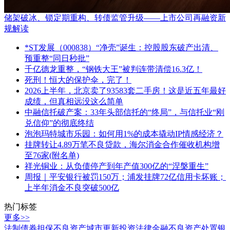
储架破冰、锁定期重构、转债监管升级——上市公司再融资新
规解读
*ST发展（000838）“净壳”诞生：控股股东破产出清、
预重整“同日秒批”
千亿德龙重整，“钢铁大王”被判连带清偿16.3亿！
死刑！恒大的保护伞，完了！
2026上半年，北京卖了93583套二手房！这是近五年最好
成绩，但真相远没这么简单
中融信托破产案：33年头部信托的“终局”，与信托业“刚
兑信仰”的彻底终结
泡泡玛特城市乐园：如何用1%的成本撬动IP情感经济？
挂牌转让4.89万笔不良贷款，海尔消金合作催收机构增
至76家(附名单)
祥光铜业：从负债停产到年产值300亿的“涅槃重生”
周报｜平安银行被罚150万；浦发挂牌72亿信用卡坏账；
上半年消金不良突破500亿
热门标签
更多>>
法制
债券
担保
不良资产
城市更新
投资
法律
金融
不良资产处置
银