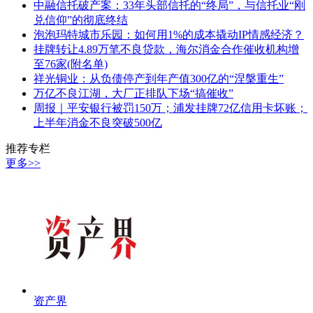
中融信托破产案：33年头部信托的“终局”，与信托业“刚
兑信仰”的彻底终结
泡泡玛特城市乐园：如何用1%的成本撬动IP情感经济？
挂牌转让4.89万笔不良贷款，海尔消金合作催收机构增
至76家(附名单)
祥光铜业：从负债停产到年产值300亿的“涅槃重生”
万亿不良江湖，大厂正排队下场“搞催收”
周报｜平安银行被罚150万；浦发挂牌72亿信用卡坏账；
上半年消金不良突破500亿
推荐专栏
更多>>
资产界