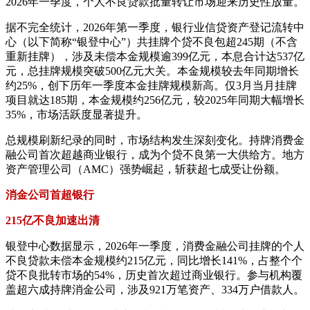
2026年一季度，个人不良贷款批量转让市场迎来历史性放量。
据不完全统计，2026年第一季度，银行业信贷资产登记流转中
心（以下简称“银登中心”）共挂牌个贷不良包超245期（不含
重新挂牌），涉及未偿本金规模逾399亿元，本息合计达537亿
元，总挂牌规模突破500亿元大关。本金规模较去年同期增长
约25%，创下历年一季度本金挂牌规模新高。仅3月当月挂牌
项目就达185期，本金规模约256亿元，较2025年同期大幅增长
35%，市场活跃度显著提升。
总规模刷新纪录的同时，市场结构发生深刻变化。持牌消费金
融公司首次超越商业银行，成为个贷不良第一大供给方。地方
资产管理公司（AMC）强势崛起，斩获超七成受让份额。
消金公司首超银行
215亿不良加速出清
银登中心数据显示，2026年一季度，消费金融公司挂牌的个人
不良贷款未偿本金规模约215亿元，同比增长141%，占整个个
贷不良批转市场的54%，历史首次超过商业银行。参与机构覆
盖超六成持牌消金公司，涉及921万笔资产、334万户借款人。