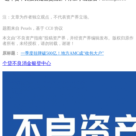
注：文章为作者独立观点，不代表资产界立场。
题图来自 Pexels，基于 CC0 协议
本文由“不良资产指南”投稿资产界，并经资产界编辑发布。版权归原作
者所有，未经授权，请勿转载，谢谢！
原标题：
一季度挂牌破500亿！地方AMC成“收包大户”
个贷不良
消金
银登中心