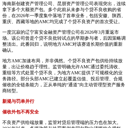
海南新创建资产管理公司、昆朋资产管理公司表现突出，连续
拿下多个大额资产包。多个此前从未参与个贷不良收购的省
份，在2026年一季度集中落地了首单业务，包括安徽、陕西、
重庆、西藏等地的AMC均完成了个贷不良资产的首次受让。
一度沉寂的辽宁富安金融资产管理公司在2026年3月重返市
场。该公司曾是个贷不良批转试点的早期参与者，后因策略调
整淡出。此番回归，说明地方AMC对该赛道长期价值的重新
确认。
地方AMC加速布局，并非偶然。个贷不良资产包供给持续放
量，出让价格趋于理性。监管明确允许AMC通过委托清收、
重组等方式处置个贷不良，为地方AMC提供了可规模化的业
务路径。部分头部AMC已建立起覆盖估值、投后管理、合规
催收的全链条能力，正从单纯的“通道”向主动管理型资产服务
商转型。
新规与罚单并行
催收外包不再安全
不良资产供给端放量，监管对贷后管理端的压力也在加大。