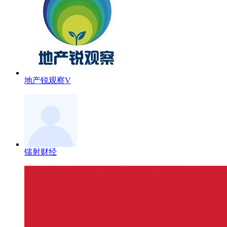
地产锐观察V
镭射财经