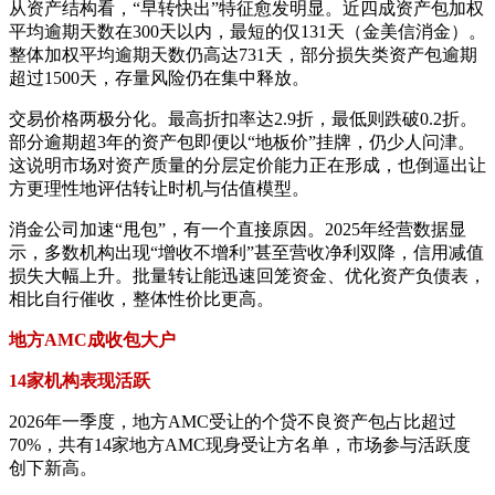
从资产结构看，“早转快出”特征愈发明显。近四成资产包加权
平均逾期天数在300天以内，最短的仅131天（金美信消金）。
整体加权平均逾期天数仍高达731天，部分损失类资产包逾期
超过1500天，存量风险仍在集中释放。
交易价格两极分化。最高折扣率达2.9折，最低则跌破0.2折。
部分逾期超3年的资产包即便以“地板价”挂牌，仍少人问津。
这说明市场对资产质量的分层定价能力正在形成，也倒逼出让
方更理性地评估转让时机与估值模型。
消金公司加速“甩包”，有一个直接原因。2025年经营数据显
示，多数机构出现“增收不增利”甚至营收净利双降，信用减值
损失大幅上升。批量转让能迅速回笼资金、优化资产负债表，
相比自行催收，整体性价比更高。
地方AMC成收包大户
14家机构表现活跃
2026年一季度，地方AMC受让的个贷不良资产包占比超过
70%，共有14家地方AMC现身受让方名单，市场参与活跃度
创下新高。