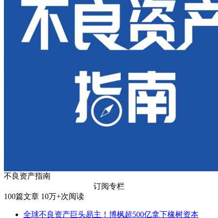
不良资产指南
订阅专栏
100
篇文章
10万+
次阅读
全球不良资产巨头易主！博枫超500亿拿下橡树资本