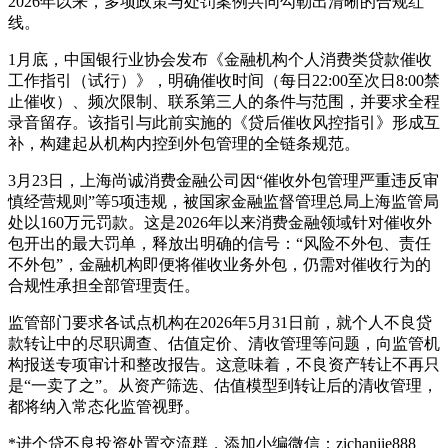
2026年以来，多项政策与处罚案例共同勾勒出清晰的合规红
线。
1月底，中国银行业协会发布《金融机构个人消费类贷款催收
工作指引（试行）》，明确催收时间（每日22:00至次日8:00禁
止催收）、频次限制、联系第三人的条件与范围，并要求全程
录音留存。该指引与此前实施的《贷后催收风控指引》形成互
补，构建起从机构内控到外包管理的全链条规范。
3月23日，上海尚诚消费金融公司因“催收外包管理严重违反审
慎经营规则”等5项违规，被国家金融监督管理总局上海监管局
处以160万元罚款。这是2026年以来消费金融领域针对催收外
包开出的最大罚单，释放出明确的信号：“风险不外包、责任
不外包”，金融机构即便将催收业务外包，仍需对催收行为的
合规性承担全部管理责任。
监管部门要求各试点机构在2026年5月31日前，就个人不良贷
款转让中的尽职调查、估值定价、清收管理等问题，向监管机
构报送专项审计和整改报告。这意味着，不良资产转让不再只
是“一卖了之”。从资产筛选、估值模型到转让后的清收管理，
都将纳入常态化监管视野。
*进个贷不良投资处置交流群，添加小编微信：zichanjie888