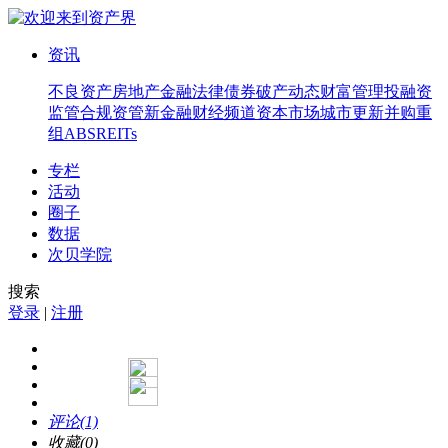
资讯
不良资产
房地产
金融法律
债券
破产
动态
财富管理
投融资
监管合规
资管
新金融
财经频道
资本市场
城市更新
并购重
组
ABS
REITs
专栏
活动
圈子
数据
次贝学院
搜索
登录
|
注册
评论(1)
收藏(0)