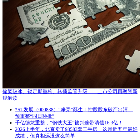
储架破冰、锁定期重构、转债监管升级——上市公司再融资新
规解读
*ST发展（000838）“净壳”诞生：控股股东破产出清、
预重整“同日秒批”
千亿德龙重整，“钢铁大王”被判连带清偿16.3亿！
2026上半年，北京卖了93583套二手房！这是近五年最好
成绩，但真相远没这么简单