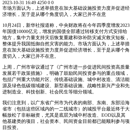
2023-10-31 16:49
4250
0
0
市场方面认为，上述举措意在加大基础设施投资力度并促进经
济增长，至于是从哪个角度切入，大家已并不在意
10月24日，新华社报道称，中央财政将在今年四季度增发2023
年国债10000亿元，增发的国债全部通过转移支付方式安排给
地方，集中力量支持灾后恢复重建和弥补防灾减灾救灾短板，
整体提升我国抵御自然灾害的能力。市场方面认为，上述举措
意在加大基础设施投资力度并促进经济增长，至于是从哪个角
度切入，大家已并不在意。
上周，广州市审议通过了《广州市进一步促进民间投资高质量
发展若干政策措施》，明确了鼓励民间投资参与的重点领域，
包括广州重大功能片区、传统基础设施、城中村改造、清洁能
源及绿色低碳领域建设、新型基础设施、战略性新兴产业和先
进制造业、科技创新、社会民生等细分领域。
我们注意到，以广东省广州市为代表的南部、东南、东部沿海
省市（包括这些区域内的一二线城市）的城投平台最近终于大
幅放松了非标融资，尤其是底层为城中村改造、EOD以及其
他基建类的项目，社会资本、民间资金目前都已能顺利参与项
目投资。