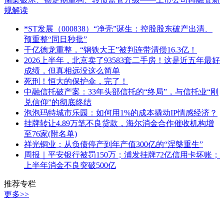
规解读
*ST发展（000838）“净壳”诞生：控股股东破产出清、
预重整“同日秒批”
千亿德龙重整，“钢铁大王”被判连带清偿16.3亿！
2026上半年，北京卖了93583套二手房！这是近五年最好
成绩，但真相远没这么简单
死刑！恒大的保护伞，完了！
中融信托破产案：33年头部信托的“终局”，与信托业“刚
兑信仰”的彻底终结
泡泡玛特城市乐园：如何用1%的成本撬动IP情感经济？
挂牌转让4.89万笔不良贷款，海尔消金合作催收机构增
至76家(附名单)
祥光铜业：从负债停产到年产值300亿的“涅槃重生”
周报｜平安银行被罚150万；浦发挂牌72亿信用卡坏账；
上半年消金不良突破500亿
推荐专栏
更多>>