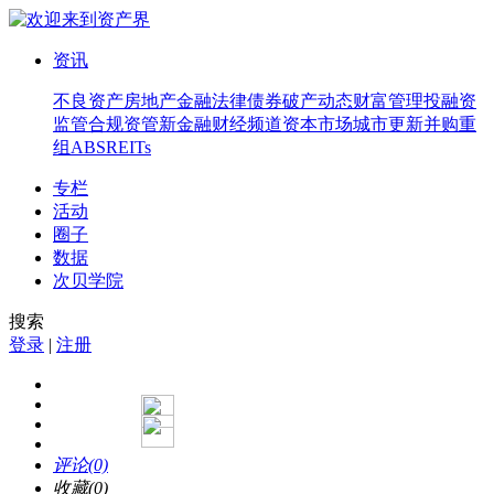
资讯
不良资产
房地产
金融法律
债券
破产
动态
财富管理
投融资
监管合规
资管
新金融
财经频道
资本市场
城市更新
并购重
组
ABS
REITs
专栏
活动
圈子
数据
次贝学院
搜索
登录
|
注册
评论(0)
收藏(0)