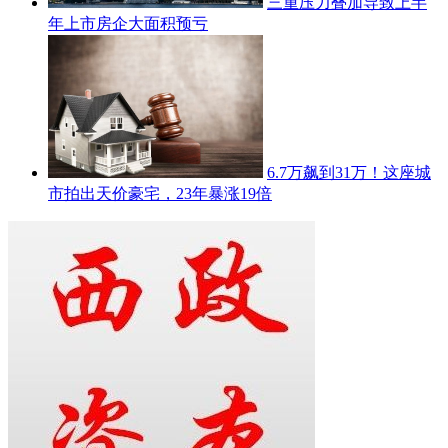
三重压力叠加导致上半
年上市房企大面积预亏
6.7万飙到31万！这座城
市拍出天价豪宅，23年暴涨19倍