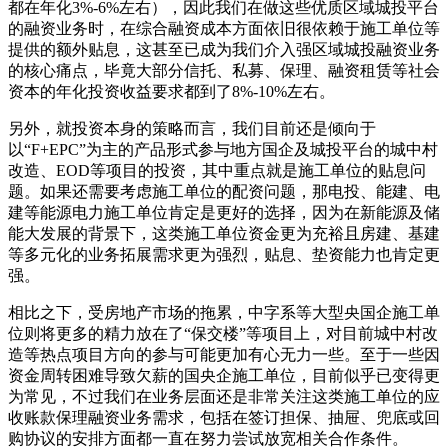
都在年化3%-6%左右），因此我们在做这些优质区域城投平台
的融资业务时，在综合融资成本方面依旧很依赖于施工单位等
提供的额外贴息，这甚至已成为我们介入强区域城投融资业务
的核心痛点，毕竟大部分信托、私募、保理、融资租赁等社会
资本的年化投资收益要求都到了8%-10%左右。
另外，就投资本身的策略而言，我们目前还是倾向于
以“F+EPC”为主的产品形式参与地方国企及城投平台的城中村
改造、EOD等项目的投资，其中重点就是施工单位的贴息问
题。如果还需要考虑施工单位的配资问题，那电投、能建、电
建等能源电力施工单位肯定是更好的选择，因为在新能源及储
能大发展的背景下，这类施工单位资金更为充裕且房建、基建
等多元化的业务拓展需求更为强烈，贴息、垫资能力也肯定更
强。
相比之下，受房地产市场的拖累，中字系等大型央国企施工单
位则将更多的精力放在了“保交楼”等项目上，对目前城中村改
造等热点项目方向的参与可能更加有心无力一些。至于一些因
资金周转困难导致欠薪的国央企施工单位，目前似乎已变得更
为常见，不过我们在业务层面还是非常关注这类施工单位的应
收账款保理融资业务需求，包括在签订担保、抽屉、兜底或回
购协议的安排方面都一直在努力尝试放宽相关合作条件。