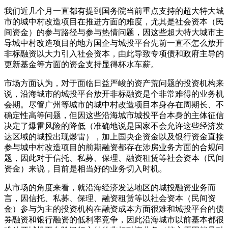
我们近几个月一直都有提到国务院当前重点支持的超大特大城
市的城中村改造项目在推进方面的难度，尤其是社会资本（民
间资金）的参与路径与参与热情问题，因这些超大特大城市主
导城中村改造项目的地方国企与城投平台先前一直不怎么放开
非标融资以大力引入社会资本，由此导致专项债和政府主导的
更新基金等方面的资金支持显得杯水车薪。
市场方面认为，对于面临日益严峻的资产荒问题的投资机构来
说，沿海城市的城投平台放开非标融资是个非常难得的业务机
会期。尽管广州等城市的城中村改造项目本身存在周期长、不
确定性高等问题，但因这些沿海城市城投平台本身的主体征信
决定了爆雷风险的降低（准确地说是国家不会允许这些经济发
达区域的城投出现爆雷），加上国央企资金以及银行资金直接
参与城中村改造项目的前期融资都存在涉房业务方面的合规问
题，因此对于信托、私募、保理、融资租赁等社会资本（民间
资金）来说，目前是相当好的业务切入时机。
从市场的角度来看，就沿海经济发达地区的城投融资业务而
言，因信托、私募、保理、融资租赁等以社会资本（民间资
金）参与为主的投资机构在融资成本方面很难和城投平台的债
券融资和银行融资的低利率竞争，因此沿海城市以前基本都很