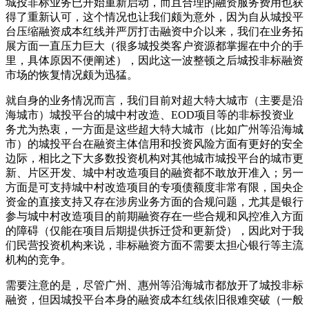
城投非标业务已开始重新启动，而且合理的融资服务费用也获
得了重新认可，这个情况也让我们颇为意外，因为自从城投平
台压缩融资成本红线并严厉打击融资中介以来，我们在业务拓
展方面一直压力巨大（很多城投类客户资源都掌握在中介的手
里，具体原因不便阐述），因此这一波整顿之后城投非标融资
市场的恢复情况颇为迅猛。
就自身的业务情况而言，我们目前对超大特大城市（主要是沿
海城市）城投平台的城中村改造、EOD项目等的非标投资业
务尤为热衷，一方面是这些超大特大城市（比如广州等沿海城
市）的城投平台在融资主体信用和投资风险方面有更好的安全
边际，相比之下大多数投资机构对其他城市城投平台的城市更
新、片区开发、城中村改造项目的融资都不敢放开准入；另一
方面是可支持城中村改造项目的专项债额度非常有限，国央企
资金的直接支持又存在涉房业务方面的合规问题，尤其是银行
参与城中村改造项目的前期融资存在一些合规和风控准入方面
的障碍（仅能在项目后期提供拆迁贷和更新贷），因此对于我
们民营投资机构来说，非标融资方面不需要太担心银行等主流
机构的竞争。
需要注意的是，尽管广州、惠州等沿海城市都放开了城投非标
融资，但因城投平台本身的融资成本红线依旧很难突破（一般