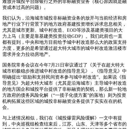
难放开城投平台除银行之外的非标融资业务（核心原因就是融
资成本过高的问题）。
我们认为，沿海城市城投非标融资业务的放开与当前经济和房
地产行业下行背景下的地方政府基建投资增长诉求息息相关，
尤其是城市更新、城中村改造、EOD等涉及基建类项目的大
力上马（主要是靠基建类投资拉动GDP）。我们此前也一直
都有提到，中央和地方目前给予城中村改造那么大的政策支持
力度，更多的是希望通过超大特大城市的城中村改造激活楼市
需求并全力拉动房地产。
国务院常务会议在今年7月21日审议通过了《关于在超大特大
城市积极稳步推进城中村改造的指导意见》，《指导意见》中
明确提出“鼓励和支持民间资本参与城中村改造”。如果说《指
导意见》为超大特大城市（尤其是沿海城市）主导城中村改造
的地方国企和城投平台提供了非标融资的契机，那么新一轮地
方政府的债务风险化解（“一揽子化债方案”的落地）则为投资
机构拓展这些区域的城投非标融资业务提供了实实在在的机
会。
与上述情况相似，我们在《城投爆雷风险缓解》一文中有提
到，中央巡视组检查结束后，江苏、山东、天津等多个省市的