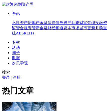
资讯
不良资产
房地产
金融法律
债券
破产
动态
财富管理
投融资
监管合规
资管
新金融
财经频道
资本市场
城市更新
并购重
组
ABS
REITs
专栏
活动
圈子
数据
次贝学院
搜索
登录
|
注册
热门文章