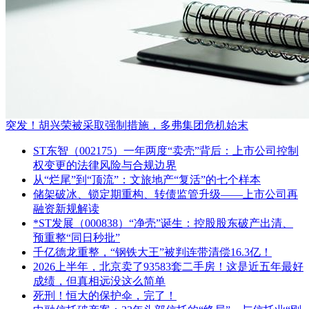
突发！胡兴荣被采取强制措施，多弗集团危机始末
ST东智（002175）一年两度“卖壳”背后：上市公司控制
权变更的法律风险与合规边界
从“烂尾”到“顶流”：文旅地产“复活”的七个样本
储架破冰、锁定期重构、转债监管升级——上市公司再
融资新规解读
*ST发展（000838）“净壳”诞生：控股股东破产出清、
预重整“同日秒批”
千亿德龙重整，“钢铁大王”被判连带清偿16.3亿！
2026上半年，北京卖了93583套二手房！这是近五年最好
成绩，但真相远没这么简单
死刑！恒大的保护伞，完了！