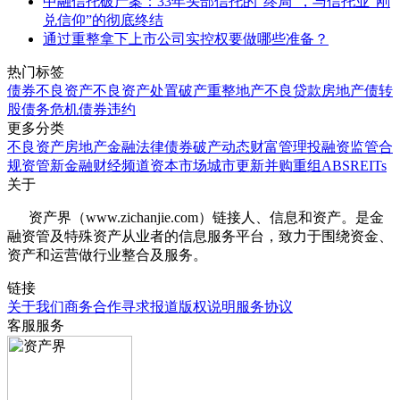
中融信托破产案：33年头部信托的“终局”，与信托业“刚
兑信仰”的彻底终结
通过重整拿下上市公司实控权要做哪些准备？
热门标签
债券
不良资产
不良资产处置
破产重整
地产
不良贷款
房地产
债转
股
债务危机
债券违约
更多分类
不良资产
房地产
金融法律
债券
破产
动态
财富管理
投融资
监管合
规
资管
新金融
财经频道
资本市场
城市更新
并购重组
ABS
REITs
关于
资产界（www.zichanjie.com）链接人、信息和资产。是金
融资管及特殊资产从业者的信息服务平台，致力于围绕资金、
资产和运营做行业整合及服务。
链接
关于我们
商务合作
寻求报道
版权说明
服务协议
客服服务