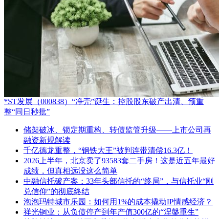
*ST发展（000838）“净壳”诞生：控股股东破产出清、预重
整“同日秒批”
储架破冰、锁定期重构、转债监管升级——上市公司再
融资新规解读
千亿德龙重整，“钢铁大王”被判连带清偿16.3亿！
2026上半年，北京卖了93583套二手房！这是近五年最好
成绩，但真相远没这么简单
中融信托破产案：33年头部信托的“终局”，与信托业“刚
兑信仰”的彻底终结
泡泡玛特城市乐园：如何用1%的成本撬动IP情感经济？
祥光铜业：从负债停产到年产值300亿的“涅槃重生”