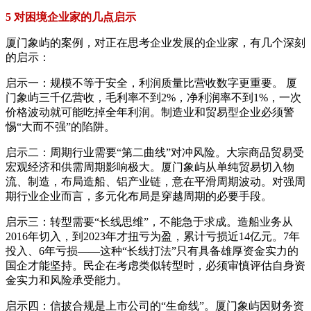
5 对困境企业家的几点启示
厦门象屿的案例，对正在思考企业发展的企业家，有几个深刻
的启示：
启示一：规模不等于安全，利润质量比营收数字更重要。 厦
门象屿三千亿营收，毛利率不到2%，净利润率不到1%，一次
价格波动就可能吃掉全年利润。制造业和贸易型企业必须警
惕“大而不强”的陷阱。
启示二：周期行业需要“第二曲线”对冲风险。大宗商品贸易受
宏观经济和供需周期影响极大。厦门象屿从单纯贸易切入物
流、制造，布局造船、铝产业链，意在平滑周期波动。对强周
期行业企业而言，多元化布局是穿越周期的必要手段。
启示三：转型需要“长线思维”，不能急于求成。造船业务从
2016年切入，到2023年才扭亏为盈，累计亏损近14亿元。7年
投入、6年亏损——这种“长线打法”只有具备雄厚资金实力的
国企才能坚持。民企在考虑类似转型时，必须审慎评估自身资
金实力和风险承受能力。
启示四：信披合规是上市公司的“生命线”。厦门象屿因财务资