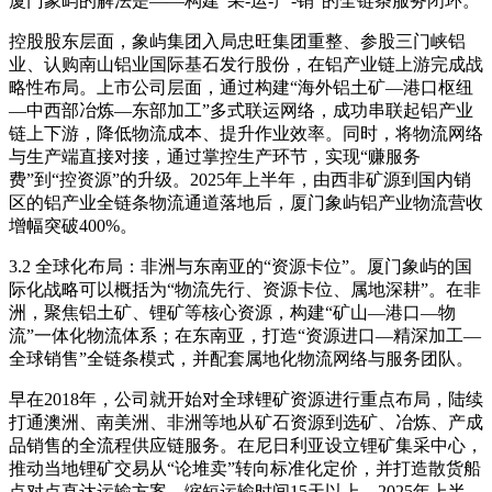
厦门象屿的解法是——构建“采-运-产-销”的全链条服务闭环。
控股股东层面，象屿集团入局忠旺集团重整、参股三门峡铝
业、认购南山铝业国际基石发行股份，在铝产业链上游完成战
略性布局。上市公司层面，通过构建“海外铝土矿—港口枢纽
—中西部冶炼—东部加工”多式联运网络，成功串联起铝产业
链上下游，降低物流成本、提升作业效率。同时，将物流网络
与生产端直接对接，通过掌控生产环节，实现“赚服务
费”到“控资源”的升级。2025年上半年，由西非矿源到国内销
区的铝产业全链条物流通道落地后，厦门象屿铝产业物流营收
增幅突破400%。
3.2 全球化布局：非洲与东南亚的“资源卡位”。厦门象屿的国
际化战略可以概括为“物流先行、资源卡位、属地深耕”。在非
洲，聚焦铝土矿、锂矿等核心资源，构建“矿山—港口—物
流”一体化物流体系；在东南亚，打造“资源进口—精深加工—
全球销售”全链条模式，并配套属地化物流网络与服务团队。
早在2018年，公司就开始对全球锂矿资源进行重点布局，陆续
打通澳洲、南美洲、非洲等地从矿石资源到选矿、冶炼、产成
品销售的全流程供应链服务。在尼日利亚设立锂矿集采中心，
推动当地锂矿交易从“论堆卖”转向标准化定价，并打造散货船
点对点直达运输方案，缩短运输时间15天以上。2025年上半