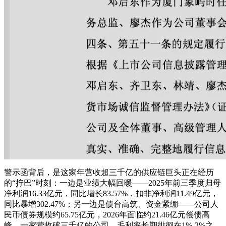
警示函背后，是这家年营收超三千亿的供应链巨头正在经历
的“拧巴”时刻：一边是业绩大幅回暖——2025年前三季度归母
净利润16.33亿元，同比增长83.57%，扣非净利润11.49亿元，
同比暴增302.47%；另一边是债台高筑、资金紧绷——公司人
民币债券规模约65.75亿元，2026年面临约21.46亿元偿债高
峰。一家营收破三千亿的公司，毛利率长期徘徊在1%-2%之