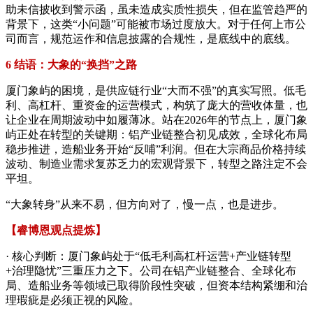
助未信披收到警示函，虽未造成实质性损失，但在监管趋严的
背景下，这类“小问题”可能被市场过度放大。对于任何上市公
司而言，规范运作和信息披露的合规性，是底线中的底线。
6 结语：大象的“换挡”之路
厦门象屿的困境，是供应链行业“大而不强”的真实写照。低毛
利、高杠杆、重资金的运营模式，构筑了庞大的营收体量，也
让企业在周期波动中如履薄冰。站在2026年的节点上，厦门象
屿正处在转型的关键期：铝产业链整合初见成效，全球化布局
稳步推进，造船业务开始“反哺”利润。但在大宗商品价格持续
波动、制造业需求复苏乏力的宏观背景下，转型之路注定不会
平坦。
“大象转身”从来不易，但方向对了，慢一点，也是进步。
【睿博恩观点提炼】
· 核心判断：厦门象屿处于“低毛利高杠杆运营+产业链转型
+治理隐忧”三重压力之下。公司在铝产业链整合、全球化布
局、造船业务等领域已取得阶段性突破，但资本结构紧绷和治
理瑕疵是必须正视的风险。