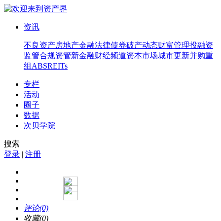
资讯
不良资产
房地产
金融法律
债券
破产
动态
财富管理
投融资
监管合规
资管
新金融
财经频道
资本市场
城市更新
并购重
组
ABS
REITs
专栏
活动
圈子
数据
次贝学院
搜索
登录
|
注册
评论(0)
收藏(0)