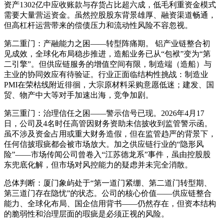
资产1302亿中应收账款与存货占比超六成，低毛利重资金模式
需要大量营运资金。虽然控股股东背景雄厚、融资渠道畅通，
但高杠杆运营带来的偿债压力和流动性风险不容忽视。
第二重门：产融能力之困——转型阵痛期。 铝产业链整合初
见成效，全球化布局稳步推进，造船业务已从“包袱”变为“第
二引擎”。但供应链服务的增值空间有限，制造端（造船）与
主业的协同效应有待验证。行业正面临结构性挑战：制造业
PMI在荣枯线附近徘徊，大宗原材料采购意愿低迷；建发、国
贸、物产中大等对手加速出海，竞争加剧。
第三重门：治理信任之困——警示信号已现。2026年4月17
日，公司及4名时任高管因财务资助未信披收到监管警示函。
虽不涉及资金占用或重大财务造假，但在监管趋严的背景下，
任何信披瑕疵都会被市场放大。加之供应链行业的“隐形风
险”——市场传闻公司曾卷入“江苏德龙系”事件，虽由控股股
东兜底化解，但市场对风控能力的疑虑并未完全消散。
总体判断：厦门象屿处于“第一道门紧绷、第二道门转型期、
第三道门存在隐忧”的状态。公司的核心价值——供应链整合
能力、全球化布局、国企信用背书——仍然存在，但资本结构
的脆弱性和治理层面的瑕疵是必须正视的风险。