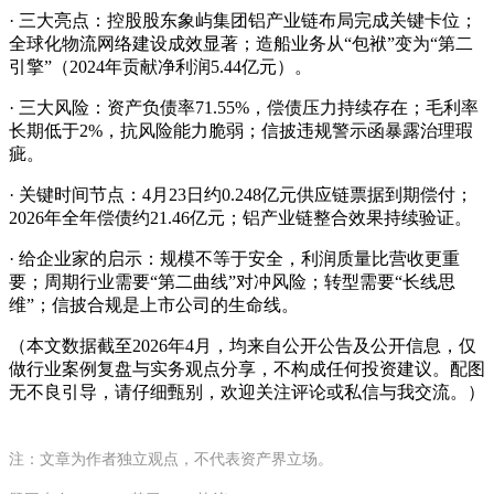
· 三大亮点：控股股东象屿集团铝产业链布局完成关键卡位；
全球化物流网络建设成效显著；造船业务从“包袱”变为“第二
引擎”（2024年贡献净利润5.44亿元）。
· 三大风险：资产负债率71.55%，偿债压力持续存在；毛利率
长期低于2%，抗风险能力脆弱；信披违规警示函暴露治理瑕
疵。
· 关键时间节点：4月23日约0.248亿元供应链票据到期偿付；
2026年全年偿债约21.46亿元；铝产业链整合效果持续验证。
· 给企业家的启示：规模不等于安全，利润质量比营收更重
要；周期行业需要“第二曲线”对冲风险；转型需要“长线思
维”；信披合规是上市公司的生命线。
（本文数据截至2026年4月，均来自公开公告及公开信息，仅
做行业案例复盘与实务观点分享，不构成任何投资建议。配图
无不良引导，请仔细甄别，欢迎关注评论或私信与我交流。）
注：文章为作者独立观点，不代表资产界立场。