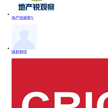
地产锐观察V
镭射财经