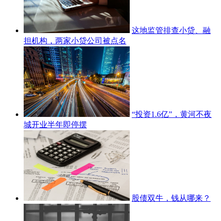
这地监管排查小贷、融
担机构，两家小贷公司被点名
“投资1.6亿”，黄河不夜
城开业半年即停摆
股债双牛，钱从哪来？