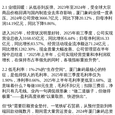
2.1 业绩回暖：从低谷到反弹。2023年至2024年，受全球大宗
商品价格回调与国内制造业去库存影响，厦门象屿业绩一度承
压。2024年公司营收3666.7亿元，同比下降20.12%，归母净利
润14.19亿元，同比下降9.86%。
进入2025年，经营状况明显好转。2025年前三季度，公司实现
营业总收入3168.65亿元，同比增长6.44%；归母净利润16.33
亿元，同比增长83.57%。经营活动现金流净额达71.24亿元，
同比增长1282.30%，现金质量大幅改善。公司管理层在半年
报中总结道：“2025年上半年，公司实现经营货量和净利润双
增长，在保持市占率领先的同时，各项指标重拾升势”。
2.2 低毛利率：1%-2%的“生存空间”。厦门象屿最核心的特
征，是低得惊人的毛利率。2025年前三季度毛利率仅为
1.90%，净利率0.66%。2025年上半年毛利率更低至1.68%。这
意味着什么？每做100元生意，毛利不到2元；扣除三费后，净
利只有几毛钱。业内一句调侃很形象：“做二道贩子，但做得
极重”——盈利高度依赖“以量取胜、快进快出”。
但“快”需要巨额资金垫付。一笔铁矿石贸易，从预付货款到终
端回款动辄数月，期间需大量营运资金。2024年厦门象屿总资