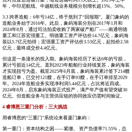
年，中印尼航线、中越航线业务规模分别增长超15%、50%。
3.3 跨界造船：6年亏14亿，终于熬到了“回报期”。厦门象屿的
造船业务始于2016年。此后，象屿海装分别在2017年1月和
2024年8月，通过司法拍卖收购了两家破产船厂——南通明德
重工和江苏宏强重工。明德重工资产评估价14.7亿元，象屿海
装以5.7亿元拍得；宏强重工资产评估价3.53亿元，起拍价2.58
亿元，最终成交价4.4亿元。
但这是一条漫长的投入期。象屿海装经历了长达6年的亏损，
累计亏损近14亿元。直到2023年船舶行业持续复苏，象屿海装
才实现扭亏为盈。截至2025年6月底，象屿海装累计签下214艘
造船订单，已交付121艘，在手订单93艘，在手订单排至2029
年。2024年造船业务实现净利润5.44亿元，占比将近四成。
2024年8月，启东象屿海装正式投产，满产年产值有望突破30
亿元。但造船业务与主营供应链的协同效应仍需时间验证。
4 睿博恩三重门分析：三大挑战
用睿博恩的“三重门”系统论来看厦门象屿：
第一重门：资本结构之困——紧绷。 资产负债率71.55%，总