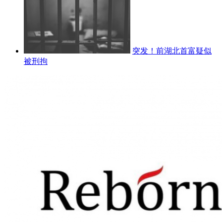
突发！前湖北首富疑似
被刑拘