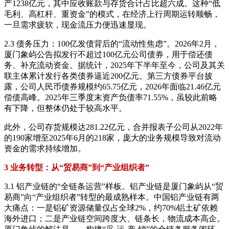
产1238亿元，其中应收账款与存货合计占比超六成。这种“低
毛利、高杠杆、重资金”的模式，在经济上行周期运转顺畅，
一旦需求疲软，现金流压力便迅速显现。
2.3 债务压力：100亿发债背后的“流动性焦虑”。2026年2月，
厦门象屿公告拟发行不超过100亿元公司债券，用于偿还债
务、补充流动资金。据统计，2025年下半年至今，公司及其关
联主体累计发行各类债券逼近200亿元。第三方债券平台披
露，公司人民币债券规模约65.75亿元，2026年面临21.46亿元
偿债高峰。2025年三季度末资产负债率71.55%，虽较此前略
有下降，但整体仍处于较高水平。
此外，公司存货规模达281.22亿元，合并报表子公司从2022年
的190家增至2025年6月的218家，庞大的业务规模导致对流动
资金的需求持续增加。
3 业务转型：从“贸易商”到“产业组织者”
3.1 铝产业链的“全链条运营”样板。铝产业链是厦门象屿从“贸
易商”向“产业组织者”转型的最成熟样本。中国铝产业链有两
大痛点：一是铝矿资源储量仅占全球2%，约70%铝土矿依赖
海外进口；二是产业链空间跨度大、链条长，物流成本高企。