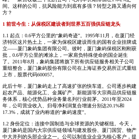
间。这样的公司，抗风险能力到底有多强？转型之路又通向何
方？
1 前世今生：从保税区建设者到世界五百强供应链龙头
1.1 起点：0.6平方公里的“象屿奇迹”。1995年11月，在厦门经
济特区这片热土上，一家为保税区建设而生的国有企业挂牌成
立——厦门象屿集团有限公司。彼时，厦门象屿保税区刚刚获
批，0.6平方公里的滩涂上，一家肩负特殊使命的国企诞生
了。2011年8月，象屿集团将旗下所有供应链服务相关子公司
重组整合，厦门象屿股份有限公司在上海证券交易所正式重组
上市，股票代码600057。
此后十年，厦门象屿走上了高速扩张的快车道。公司逐步构建
起农产品、能源化工、金属矿产、新能源等大宗商品供应链服
务体系，核心优势品种业务量名列行业前茅。2011年至2024
年，公司营业收入、归母净利润复合增速分别达20.1%和
17.3%，成就了业内称道的“象屿速度”。
1.2 身份定位：连接中国制造与全球资源的关键枢纽。今天，
厦门象屿是国内大宗供应链领域与建发股份、厦门国贸、物产
中大并列的头部企业之一。公司以制造业企业为核心客户，提