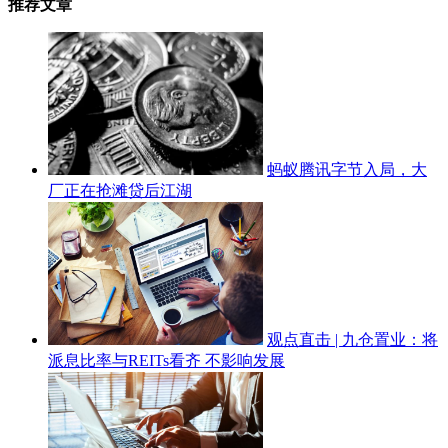
推荐文章
蚂蚁腾讯字节入局，大
厂正在抢滩贷后江湖
观点直击 | 九仓置业：将
派息比率与REITs看齐 不影响发展