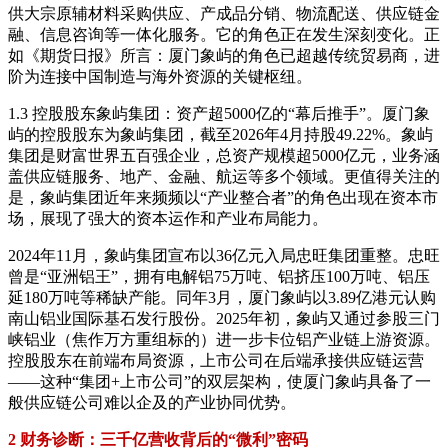
供大宗原辅材料采购供应、产成品分销、物流配送、供应链金
融、信息咨询等一体化服务。它的角色正在发生深刻变化。正
如《期货日报》所言：厦门象屿的角色已超越传统贸易商，进
阶为连接中国制造与海外资源的关键枢纽。
1.3 控股股东象屿集团：资产超5000亿的“幕后推手”。厦门象
屿的控股股东为象屿集团，截至2026年4月持股49.22%。象屿
集团是财富世界五百强企业，总资产规模超5000亿元，业务涵
盖供应链服务、地产、金融、航运等多个领域。更值得关注的
是，象屿集团近年来频频以“产业整合者”的角色出现在资本市
场，展现了强大的资本运作和产业布局能力。
2024年11月，象屿集团宣布以36亿元入局忠旺集团重整。忠旺
曾是“亚洲铝王”，拥有电解铝75万吨、铝挤压100万吨、铝压
延180万吨等稀缺产能。同年3月，厦门象屿以3.89亿港元认购
南山铝业国际基石发行股份。2025年初，象屿又通过参股三门
峡铝业（焦作万方重组标的）进一步卡位铝产业链上游资源。
控股股东在前端布局资源，上市公司在后端承接供应链运营
——这种“集团+上市公司”的双层架构，使厦门象屿具备了一
般供应链公司难以企及的产业协同优势。
2 财务诊断：三千亿营收背后的“微利”密码