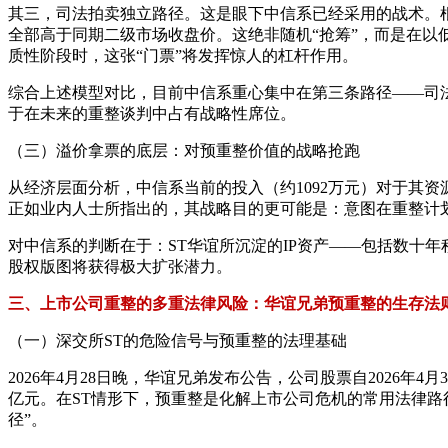
其三，司法拍卖独立路径。这是眼下中信系已经采用的战术。根据公告
全部高于同期二级市场收盘价。这绝非随机“抢筹”，而是在以
质性阶段时，这张“门票”将发挥惊人的杠杆作用。
综合上述模型对比，目前中信系重心集中在第三条路径——司
于在未来的重整谈判中占有战略性席位。
（三）溢价拿票的底层：对预重整价值的战略抢跑
从经济层面分析，中信系当前的投入（约1092万元）对于其
正如业内人士所指出的，其战略目的更可能是：意图在重整计划
对中信系的判断在于：ST华谊所沉淀的IP资产——包括数十
股权版图将获得极大扩张潜力。
三、上市公司重整的多重法律风险：华谊兄弟预重整的生存法
（一）深交所ST的危险信号与预重整的法理基础
2026年4月28日晚，华谊兄弟发布公告，公司股票自2026年4
亿元。在ST情形下，预重整是化解上市公司危机的常用法律
径”。