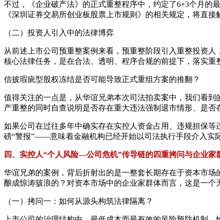
不过，《企业破产法》的正式重整程序中，约定了6+3个月
《深圳证券交易所创业板股票上市规则》的相关规定，将直接
（二）投资人引入中的法律博弈
从前述上市公司预重整案例来看，预重整阶段引入重整投资人
核心法律任务，是在合法、透明、程序合规的前提下，落实重
信披瑕疵型股权冻结是否可能导致正式重组方案的推翻？
值得关注的一点是，从华谊兄弟本次司法拍卖案中，我们看到的
产重整的同时自查说明是否存在重大违法强制退市情形、是否
如果公司在过往多年中确实存在实控人资金占用、违规担保等
磅“警报”——意味着金融机构已经开始以司法执行手段介入
四、实控人“个人风险—公司危机”传导链的四重拷问与企业家
华谊兄弟的案例，背后折射出的是一整套长期存在于资本市场
酿成惊涛骇浪的？对资本市场中的企业家群体而言，这是一个
（一）拷问一：如何从源头构筑法律隔离？
上市公司的治理结构中，最低成本而最有效的风险预防机制，