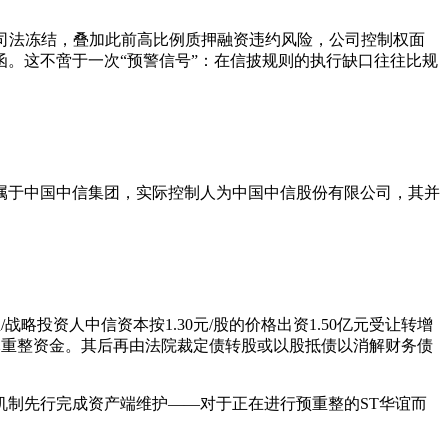
权被司法冻结，叠加此前高比例质押融资违约风险，公司控制权面
。这不啻于一次“预警信号”：在信披规则的执行缺口往往比规
属于中国中信集团，实际控制人为中国中信股份有限公司，其并
投资人中信资本按1.30元/股的价格出资1.50亿元受让转增
.32亿元重整资金。其后再由法院裁定债转股或以股抵债以消解财务债
制先行完成资产端维护——对于正在进行预重整的ST华谊而