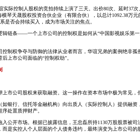
ST华谊实际控制人股权的竞拍持续上演了三天。出价80次、延时3
横琴天晟股权投资合伙企业（有限合伙），以总计1092.38万
信系是否会持续买入，成为市场关注的焦点。
辑链条——一个上市公司的控制权是如何从“中国影视娱乐第一股
司控制权争夺与防御的法律从业者而言，华谊兄弟的案例绝非孤
后上市公司面临的“控制权劫”。
制
押上市公司股权来获取融资。这一操作在资本市场中极为常见，
（如银行、信托等金融机构）向出质人（实际控制人）提供融资
程序处置质押财产。
入公开市场。根据已披露信息，王忠磊所持1130万股股票被
，而是实控人个人层面的个人债务违约，最终演变为上市公司的