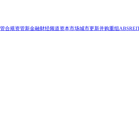
管合规
资管
新金融
财经频道
资本市场
城市更新
并购重组
ABS
REI