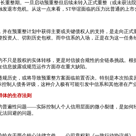
的最长重整期。一旦启动预重整但后续未转入正式重整（或未获法
触发退市危机。从这一点来看，ST华谊面临的压力比普通的上市
，并在预重整计划中获得主要或关键债权人的支持，是走向正式
整投资人、切割历史包袱。而中信系的入场，正是在为这一任务绘
不只是股权的实体转移，更是对信披合规性的全链条挑战。根据
在信息披露或规范运作方面存在重大缺陷。
违规历史，或将导致预重整方案面临前置否决。特别是本次拍卖
实际控制人债务评级，这种介入极有可能引发中信系和其他潜在产
群体的生存法则
的普遍性问题——实际控制人个人信用层面的微小裂缝，是如何
无法回避的问题。
恰恰在于两个核心法律文件——公司章程和《一致行动协议书》