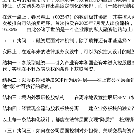
转让、优先购买权等作出高度定制化的安排，而《一致行动协
在这一点上，春兴精工（002547）的教训极其惨痛：其实控人孙
次被推向司法拍卖程序。首次拍卖在2025年7月无人出价流拍
95.36%——由此公诸于世的是一个企业家的私人融资链路
（二）拷问二：融资层面对冲机制，除了质押还有哪些选择？
实际上，在近年来的法律服务实践中，可以为实控人设计的融
结构一：参股型融资——引入产业资本和国企资本进入控股股东
代，实现在不释放表决权的条件下获取融资。
结构二：以股权期权池/ESOP作为缓冲层——在上市公司层
池“缓冲”可执行的标的。
结构三：境内外双层控股结构——在离岸地设置控股层SPV（
结构四：经营现金流与股权板块分离——建立业务板块的独立
以上每一条结构化设计，都能在法律层面实现“降质押，松捆绑
（三）拷问三：如何在公司层面控制对外担保、关联交易与资