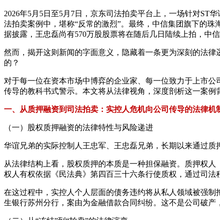
2026年5月5日至5月7日，京东司法拍卖平台上，一场针对
法拍卖案例中，堪称“反常的激烈”。最终，中信集团旗下的珠海
据披露，王忠磊尚有570万股股票将在随后几日陆续上拍，中
然而，揭开这则新闻的字面意义，隐藏着一条更为深刻的法律逻
的？
对于每一位在资本市场中博弈的企业家、每一位致力于上市公
传导的教科书式警示。本文将从法律视角，深度剖析这一案例背
一、从质押融资到司法拍卖：实控人危机向公司传导的法律机
（一）股权质押融资的法律特性与风险递进
华谊兄弟的实际控制人王忠军、王忠磊兄弟，长期以来通过质
从法律结构上看，股权质押的本质是一种担保融资。质押权人
权人有权依据《民法典》第四百三十六条行使质权，通过司法
在这过程中，实控人个人层面的债务违约将从私人领域被强制拖
生银行苏州分行，案由为金融借款合同纠纷。这不是公司破产