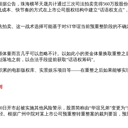
，珠海横琴天晟共计通过三次司法拍卖竞得560万股股份，成交价格
低成本、快节奏的方式在上市公司股权结构中建立“话语权支点”
法拍卖。这一战术选择可能基于对ST华谊当前预重整阶段的不确
资源体量而言几乎可以忽略不计。以如此小的资金体量换取重整之
落地之前，以合法手段提前获取“话语权筹码”。
年积累的电影版权库、实景娱乐项目等——在重整之后如果能够
则
月30日开市起被实施其他风险警示，股票简称由“华谊兄弟”变更为“S
路径。根据广州中院对某上市公司预重整转重整案的裁判要旨，预