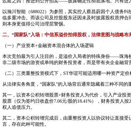
迟延之四：推进到公开拍卖——披露确定性彻底落地。只有进
以瀚川智能（688022）为参照，其实控人蔡昌蔚因个人债务
临多重冲击。而该公司及控股股东还因未及时披露股权质押合
则本身更值得公司治理层警惕。
二、“国家队”入场：中信系溢价拍得股权，法律意图与战略布
（一）产业资本+金融资本混合体的入场逻辑
本次竞拍最为引人注目的，是溢价入局者的特殊身份——珠海
非二级市场的游资或单纯的财务投资者，而是带有央企金融背景
（二）三类重整投资模式下，ST华谊可能适用哪一种资产定价
从法律实务角度，“国家队”的入场背后通常隐藏着三种不同的
其一，以资本公积转增股票+财务投资人为代价，引入产业投资人
股票（仅为签约日收盘价7.06元/股的18.41%），财务投资
权人追债压力。
其二，资本公积转增完成后，由重整投资人以协议转让直接受
言，存在此种可能性。