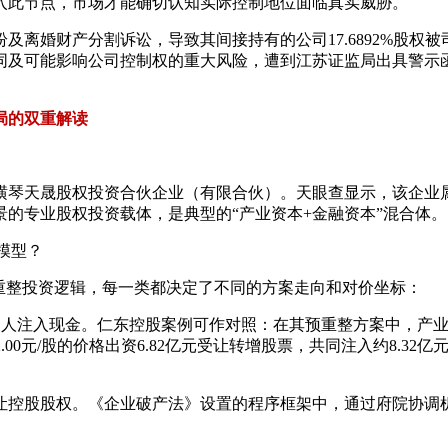
入此节点，市场才能确切认知实际控制地位面临真实威胁。
纠纷及离婚财产分割诉讼，导致其间接持有的公司17.6892%股
同及可能影响公司控制权的重大风险，遭到江苏证监局出具警示函
局的双重解读
横琴天晟股权投资合伙企业（有限合伙）。天眼查显示，该企业
的专业股权投资载体，是典型的“产业资本+金融资本”混合体。
模型？
重整投资逻辑，每一类都决定了不同的方案走向和对价坐标：
注入现金。仁东控股案例可作对照：在其预重整方案中，产业/战略
人按2.00元/股的价格出资6.82亿元受让转增股票，共同注入约8
让控股股权。《企业破产法》设置的程序框架中，通过府院协调机