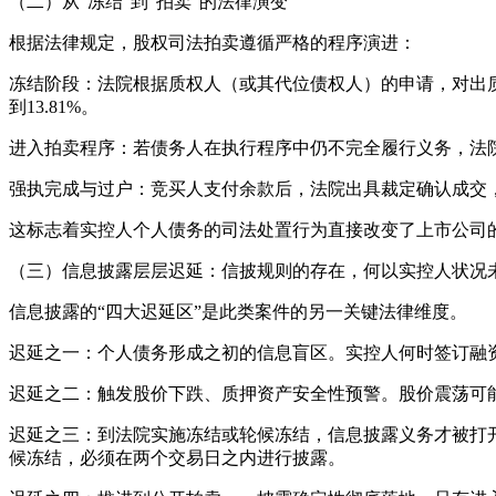
（二）从“冻结”到“拍卖”的法律演变
根据法律规定，股权司法拍卖遵循严格的程序演进：
冻结阶段：法院根据质权人（或其代位债权人）的申请，对出质
到13.81%。
进入拍卖程序：若债务人在执行程序中仍不完全履行义务，法
强执完成与过户：竞买人支付余款后，法院出具裁定确认成交
这标志着实控人个人债务的司法处置行为直接改变了上市公司
（三）信息披露层层迟延：信披规则的存在，何以实控人状况
信息披露的“四大迟延区”是此类案件的另一关键法律维度。
迟延之一：个人债务形成之初的信息盲区。实控人何时签订融
迟延之二：触发股价下跌、质押资产安全性预警。股价震荡可能
迟延之三：到法院实施冻结或轮候冻结，信息披露义务才被打
候冻结，必须在两个交易日之内进行披露。