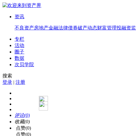
资讯
不良资产
房地产
金融法律
债券
破产
动态
财富管理
投融资
监
专栏
活动
圈子
数据
次贝学院
搜索
登录
|
注册
评论(0)
收藏(0)
点赞(0)
点赞(0)