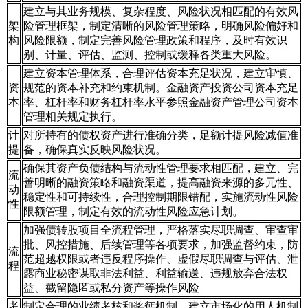
建立与其业务规模、复杂程度、风险状况相匹配的有效风
架
险管理框架，制定清晰的风险管理策略，明确风险偏好和
构
风险限额，制定完善风险管理政策和程序，及时有效识
别、计量、评估、监测、控制或缓释各类重大风险。
建立资本管理体系，合理评估资本充足状况，建立审慎、
资
规范的资本补充和约束机制。金融资产投资公司资本充足
本
率、杠杆率和财务杠杆率水平参照金融资产管理公司资本
管理相关规定执行。
计
对所持有的债权资产进行准确分类，足额计提风险减值准
提
备，确保真实反映风险状况。
确保其资产负债结构与流动性管理要求相匹配，建立、完
流
善明晰的融资策略和融资渠道，提高融资来源的多元性、
动
稳定性和可持续性，合理控制期限错配，实施流动性风险
性
限额管理，制定有效的流动性风险应急计划。
加强债转股项目全流程管理，严格落实尽职调查、审查审
批、风控措施、后续管理等各项要求，加强监督约束，防
流
范超越权限或者违反程序操作、虚假尽职调查与评估、泄
程
露商业秘密谋取非法利益、利益输送、违规放弃合法权
益、截留隐匿或私分资产等操作风险
考
制定合理的业绩考核和奖惩机制，建立市场化的用人机制