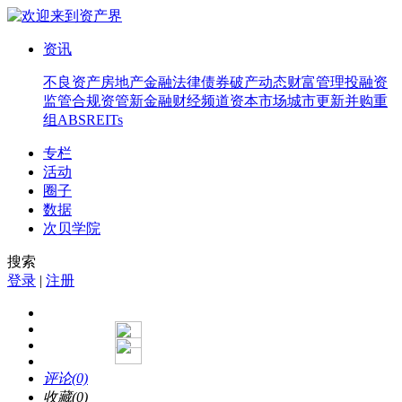
资讯
不良资产
房地产
金融法律
债券
破产
动态
财富管理
投融资
监管合规
资管
新金融
财经频道
资本市场
城市更新
并购重
组
ABS
REITs
专栏
活动
圈子
数据
次贝学院
搜索
登录
|
注册
评论(0)
收藏(0)