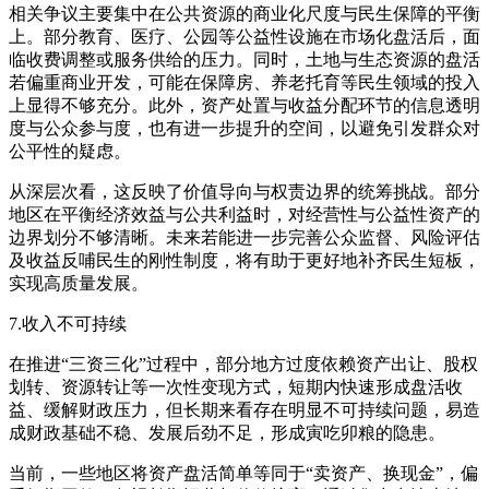
相关争议主要集中在公共资源的商业化尺度与民生保障的平衡
上。部分教育、医疗、公园等公益性设施在市场化盘活后，面
临收费调整或服务供给的压力。同时，土地与生态资源的盘活
若偏重商业开发，可能在保障房、养老托育等民生领域的投入
上显得不够充分。此外，资产处置与收益分配环节的信息透明
度与公众参与度，也有进一步提升的空间，以避免引发群众对
公平性的疑虑。
从深层次看，这反映了价值导向与权责边界的统筹挑战。部分
地区在平衡经济效益与公共利益时，对经营性与公益性资产的
边界划分不够清晰。未来若能进一步完善公众监督、风险评估
及收益反哺民生的刚性制度，将有助于更好地补齐民生短板，
实现高质量发展。
7.收入不可持续
在推进“三资三化”过程中，部分地方过度依赖资产出让、股权
划转、资源转让等一次性变现方式，短期内快速形成盘活收
益、缓解财政压力，但长期来看存在明显不可持续问题，易造
成财政基础不稳、发展后劲不足，形成寅吃卯粮的隐患。
当前，一些地区将资产盘活简单等同于“卖资产、换现金”，偏