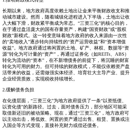
长期以来，地方政府高度依赖土地出让金来平衡财政收支和推
动城市建设。然而，随着城镇化进程进入下半场，土地出让收
入大幅下滑，财政紧平衡成为常态。“三资三化”的核心目的，
在于通过盘活庞大的国有存量资产，构建“国资财政”或“股权
财政”新模式。这一转变意味着地方政府的收入来源由一次性
的“卖地收入”逐步转向持续性的“资产运营收益”和“资本增值
收益”。地方政府通过将闲置的土地、矿产、林权、数据等“资
源”转化为可计量的“资产”，再通过证券化（如REITs、ABS）
转化为流动的“资本”，在不新增债务的前提下，将沉睡的财富
转化为可用的财力。但可持续的财政模式，不能仅依赖资产盘
活带来的收益，还需做强实体经济、培育壮大主导产业、提升
企业经营质效，实现税收持续增长。
2.缓解债务负担
在化债层面，“三资三化”为地方政府提供了一条“以资抵债、
以资化债”的新路径。过去，面对债务压力，部分地区可能采
取借新还旧的被动策略。现在，通过“三资三化”，地方政府可
以主动出击，将低效、闲置的资产通过出售、租赁、置换或注
入国企等方式变现，直接补充财力或偿还债务。