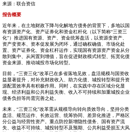
来源：联合资信
报告概要
近年来，在土地财政下降与化解地方债务的背景下，多地以国
有资源资产化、资产证券化和资金杠杆化（以下简称“三资三
化”）推进国有资源、资产、资金统筹盘活，以资源变资产、
资产变资本、资本促发展为闭环，通过确权确值、市场化处
置、资产证券化、资金杠杆运作，实现国有资源资产资金从分
散到集中、从闲置到增值，旨在促进财政模式转型、拓宽化债
资金来源、推动城投市场化转型。
目前，“三资三化”改革已在多省落地见效，盘活规模与国资收
益显著提升，对补充财政收入、助力化债、城投转型和提升资
源配置效率具有积极作用。同时，在实践中存在区域分化显
现、经济利益和公共利益失衡、收入不可持续和加重城投企业
债务负担等尚需完善之处。
未来，“三资三化”改革需从规模导向转向质效导向，坚持分类
盘活、规范运作、长效运营、统筹协同、差异化推进，严格区
分公益与经营性资产。重点防控新增隐性债务、国有资产流
失、收益不可持续、城投转型不及预期、公共利益受损五大风