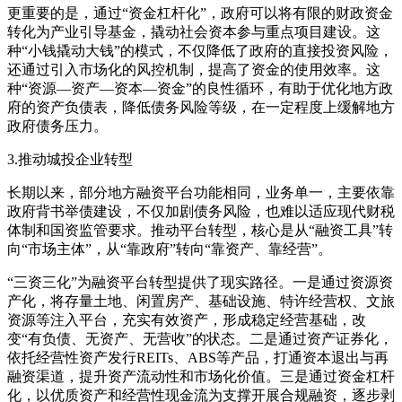
更重要的是，通过“资金杠杆化”，政府可以将有限的财政资金
转化为产业引导基金，撬动社会资本参与重点项目建设。这
种“小钱撬动大钱”的模式，不仅降低了政府的直接投资风险，
还通过引入市场化的风控机制，提高了资金的使用效率。这
种“资源—资产—资本—资金”的良性循环，有助于优化地方政
府的资产负债表，降低债务风险等级，在一定程度上缓解地方
政府债务压力。
3.推动城投企业转型
长期以来，部分地方融资平台功能相同，业务单一，主要依靠
政府背书举债建设，不仅加剧债务风险，也难以适应现代财税
体制和国资监管要求。推动平台转型，核心是从“融资工具”转
向“市场主体”，从“靠政府”转向“靠资产、靠经营”。
“三资三化”为融资平台转型提供了现实路径。一是通过资源资
产化，将存量土地、闲置房产、基础设施、特许经营权、文旅
资源等注入平台，充实有效资产，形成稳定经营基础，改
变“有负债、无资产、无营收”的状态。二是通过资产证券化，
依托经营性资产发行REITs、ABS等产品，打通资本退出与再
融资渠道，提升资产流动性和市场化价值。三是通过资金杠杆
化，以优质资产和经营性现金流为支撑开展合规融资，逐步剥