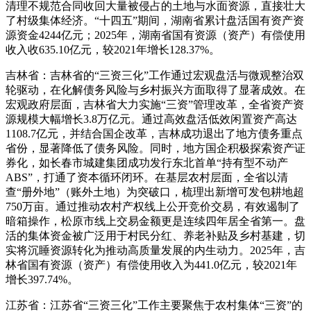
清理不规范合同收回大量被侵占的土地与水面资源，直接壮大
了村级集体经济。“十四五”期间，湖南省累计盘活国有资产资
源资金4244亿元；2025年，湖南省国有资源（资产）有偿使用
收入收635.10亿元，较2021年增长128.37%。
吉林省：吉林省的“三资三化”工作通过宏观盘活与微观整治双
轮驱动，在化解债务风险与乡村振兴方面取得了显著成效。在
宏观政府层面，吉林省大力实施“三资”管理改革，全省资产资
源规模大幅增长3.8万亿元。通过高效盘活低效闲置资产高达
1108.7亿元，并结合国企改革，吉林成功退出了地方债务重点
省份，显著降低了债务风险。同时，地方国企积极探索资产证
券化，如长春市城建集团成功发行东北首单“持有型不动产
ABS”，打通了资本循环闭环。在基层农村层面，全省以清
查“册外地”（账外土地）为突破口，梳理出新增可发包耕地超
750万亩。通过推动农村产权线上公开竞价交易，有效遏制了
暗箱操作，松原市线上交易金额更是连续四年居全省第一。盘
活的集体资金被广泛用于村民分红、养老补贴及乡村基建，切
实将沉睡资源转化为推动高质量发展的内生动力。2025年，吉
林省国有资源（资产）有偿使用收入为441.0亿元，较2021年
增长397.74%。
江苏省：江苏省“三资三化”工作主要聚焦于农村集体“三资”的