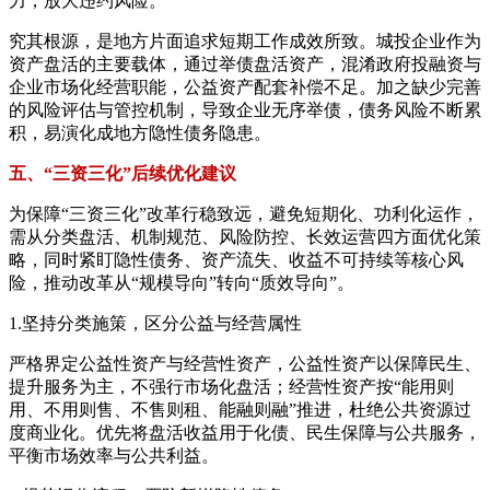
力，放大违约风险。
究其根源，是地方片面追求短期工作成效所致。城投企业作为
资产盘活的主要载体，通过举债盘活资产，混淆政府投融资与
企业市场化经营职能，公益资产配套补偿不足。加之缺少完善
的风险评估与管控机制，导致企业无序举债，债务风险不断累
积，易演化成地方隐性债务隐患。
五、“三资三化”后续优化建议
为保障“三资三化”改革行稳致远，避免短期化、功利化运作，
需从分类盘活、机制规范、风险防控、长效运营四方面优化策
略，同时紧盯隐性债务、资产流失、收益不可持续等核心风
险，推动改革从“规模导向”转向“质效导向”。
1.坚持分类施策，区分公益与经营属性
严格界定公益性资产与经营性资产，公益性资产以保障民生、
提升服务为主，不强行市场化盘活；经营性资产按“能用则
用、不用则售、不售则租、能融则融”推进，杜绝公共资源过
度商业化。优先将盘活收益用于化债、民生保障与公共服务，
平衡市场效率与公共利益。