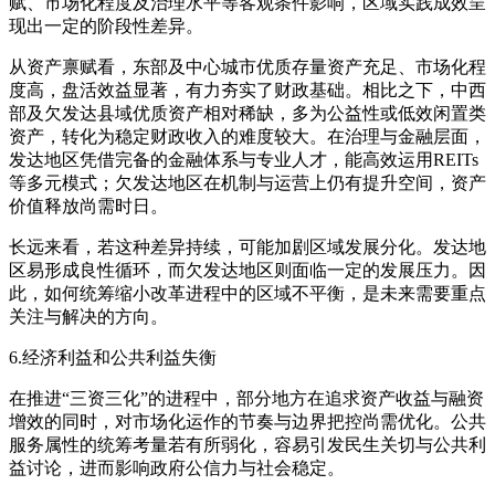
赋、市场化程度及治理水平等客观条件影响，区域实践成效呈
现出一定的阶段性差异。
从资产禀赋看，东部及中心城市优质存量资产充足、市场化程
度高，盘活效益显著，有力夯实了财政基础。相比之下，中西
部及欠发达县域优质资产相对稀缺，多为公益性或低效闲置类
资产，转化为稳定财政收入的难度较大。在治理与金融层面，
发达地区凭借完备的金融体系与专业人才，能高效运用REITs
等多元模式；欠发达地区在机制与运营上仍有提升空间，资产
价值释放尚需时日。
长远来看，若这种差异持续，可能加剧区域发展分化。发达地
区易形成良性循环，而欠发达地区则面临一定的发展压力。因
此，如何统筹缩小改革进程中的区域不平衡，是未来需要重点
关注与解决的方向。
6.经济利益和公共利益失衡
在推进“三资三化”的进程中，部分地方在追求资产收益与融资
增效的同时，对市场化运作的节奏与边界把控尚需优化。公共
服务属性的统筹考量若有所弱化，容易引发民生关切与公共利
益讨论，进而影响政府公信力与社会稳定。