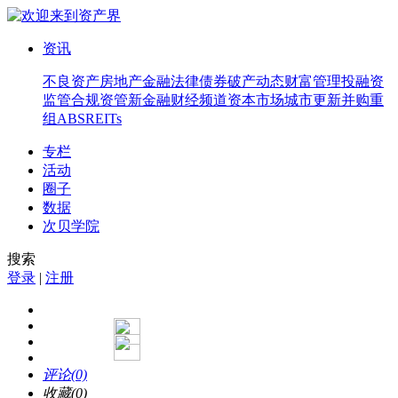
资讯
不良资产
房地产
金融法律
债券
破产
动态
财富管理
投融资
监管合规
资管
新金融
财经频道
资本市场
城市更新
并购重
组
ABS
REITs
专栏
活动
圈子
数据
次贝学院
搜索
登录
|
注册
评论(0)
收藏(0)