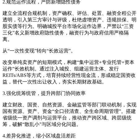
2.规范运作流程，严防新增隐性债务
建立全流程合规机制，资产确权、评估、处置、融资全程公开
透明，引入第三方审计与评级，杜绝虚增资产、违规担保、明
股实债等行为。明确城投平台市场化运作边界，严禁以“三资
三化”名义新增政府隐性债务，融资行为与政府信用严格隔
离。
从“一次性变现”转向“长效运营”。
改变单纯卖资产的短期模式，构建“集中运营+专业托管+资本
运作”长效机制。通过注入城投、组建运营主体、发行
REITs/ABS等方式，培育持续经营性现金流，形成稳定国资收
益，替代一次性出让收入，夯实长期财政基础。
3.强化统筹统管，提升跨部门协同效率
建立财政、国资、自然资源、金融监管等部门联动机制，实现
国有资源、资产、资金“全口径清查、全生命周期管理”。搭建
省级统一资产调剂与运营平台，推动资产跨区域、跨层级统
筹，破解“散乱小”与区域分化问题。
4.差异化推进，缩小区域盘活差距