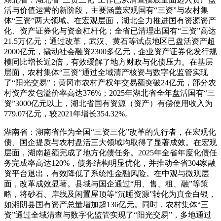
活与价值运营的新阶段，主要涵盖宏观国有“三资”与农村集
体“三资”两大领域。在宏观层面，湖北全力推进国有资源资产
化、资产证券化与资金杠杆化；全省已清理出国有“三资”高达
21.5万亿元；通过改革，武汉、黄石等试点地区已盘活资产超
2000亿元，撬动社会融资2300多亿元，企业资产证券化发行规
模同比增长近2倍，有效缓解了地方财政与化债压力。在基层
层面，农村集体“三资”通过全域清产核资与数字化监管实现
了“阳光交易”；黄冈市农村产权年交易额突破24亿元，部分农
村资产发包溢价率高达376%；2025年湖北省全年盘活国有“三
资”3000亿元以上，湖北省国有资源（资产）有偿使用收入为
779.07亿元，较2021年增长354.32%。
湖南省：湖南省作为全国“三资三化”改革的先行者，在宏观化
债、国企提质与农村盘活三大领域均取得了显著成效。在宏观
层面，湖南超额完成了地方化债任务。2025年全省年度化债任
务完成率高达120%，债务结构明显优化，并推动全省304家融
资平台退出，有效降低了系统性金融风险。在中观与微观层
面，改革成效显著。县域与国企通过“用、售、租、融”等策
略，将砂石、岸线及闲置屋顶等“沉睡资源”转化为真金白银，
如湘阴县国有资产总量增加超136亿元。同时，农村集体“三
资”通过全域清查与数字化监管实现了“阳光交易”，多地通过