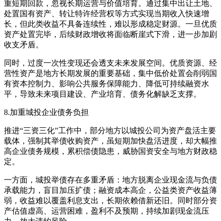
重短期回款，忽视长期运营与价值培育。通过集中出让土地、
处置国有资产、转让特许经营权等方式实现当期收入快速增
长，但此类收益不具备连续性，难以形成稳定财源。一旦优质
资产处置完毕，后续财政增收将面临断崖式下滑，进一步加剧
收支矛盾。
同时，过度一次性变现还会透支未来发展空间。优质资源、经
营性资产是地方长期发展的重要基础，集中低价处置会削弱国
有资本控制力、影响公共服务保障能力、降低可持续融资水
平，导致未来项目建设、产业培育、债务化解缺乏支撑。
8.加重城投企业债务负担
推进“三资三化”工作中，部分地方以城投公司为资产盘活主要
载体，强制其举债收购资产，虽短期加快盘活进度，却大幅推
高企业债务规模，累积偿债隐患，威胁国资安全与地方财政稳
定。
一方面，城投举债存在多重矛盾：地方脱离企业现金流与负债
承载能力，盲目加压扩债；融资成本高企，公益类资产收益薄
弱，收益难以覆盖利息支出，长期依赖借新还旧。同时部分资
产估值虚高、运营困难，盈利不及预期，持续加剧现金流压