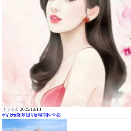
2025/10/13
小债看市
#光伏
#隆基绿能
#周期性亏损