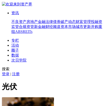
资讯
不良资产
房地产
金融法律
债券
破产
动态
财富管理
投融资
监管合规
资管
新金融
财经频道
资本市场
城市更新
并购重
组
ABS
REITs
专栏
活动
圈子
数据
次贝学院
搜索
登录
|
注册
光伏