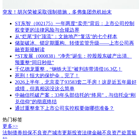
突发！胡兴荣被采取强制措施，多弗集团危机始末
ST东智（002175）一年两度“卖壳”背后：上市公司控制
权变更的法律风险与合规边界
从“烂尾”到“顶流”：文旅地产“复活”的七个样本
储架破冰、锁定期重构、转债监管升级——上市公司再
融资新规解读
*ST发展（000838）“净壳”诞生：控股股东破产出清、
预重整“同日秒批”
千亿德龙重整，“钢铁大王”被判连带清偿16.3亿！
死刑！恒大的保护伞，完了！
2026上半年，北京卖了93583套二手房！这是近五年最好
成绩，但真相远没这么简单
中融信托破产案：33年头部信托的“终局”，与信托业“刚
兑信仰”的彻底终结
通过重整拿下上市公司实控权要做哪些准备？
热门标签
更多>>
法制
债券
担保
不良资产
城市更新
投资
法律
金融
不良资产处置
银