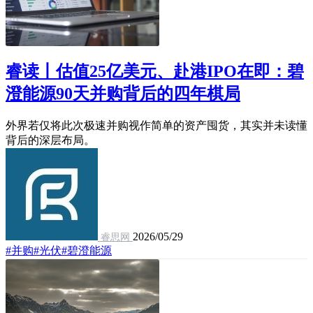
睿读丨估值25亿美元、赴港IPO在即：碧
澄能源90天并购背后的四年棋局
外界若仅将此次极速并购视作简单的资产囤货，其实并未读懂
背后的深层布局。
2026/05/29
睿思网
#并购
#光伏
#碧澄能源