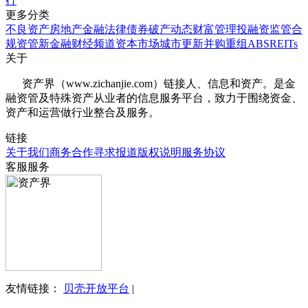
行
更多分类
不良资产
房地产
金融法律
债券
破产
动态
财富管理
投融资
监管合
规
资管
新金融
财经频道
资本市场
城市更新
并购重组
ABS
REITs
关于
资产界（www.zichanjie.com）链接人、信息和资产。是金
融资管及特殊资产从业者的信息服务平台，致力于围绕资金、
资产和运营做行业整合及服务。
链接
关于我们
商务合作
寻求报道
版权说明
服务协议
客服服务
友情链接：
贝壳开放平台
|