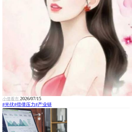
2026/07/15
小债看市
#光伏
#偿债压力
#产业链