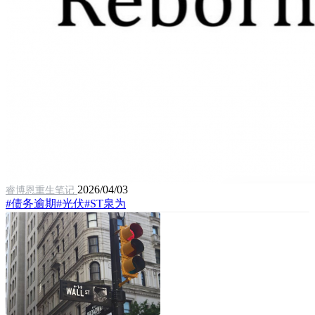
2026/04/03
睿博恩重生笔记
#债务逾期
#光伏
#ST泉为