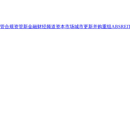
管合规
资管
新金融
财经频道
资本市场
城市更新
并购重组
ABS
REI