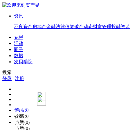
资讯
不良资产
房地产
金融法律
债券
破产
动态
财富管理
投融资
监
专栏
活动
圈子
数据
次贝学院
搜索
登录
|
注册
评论(0)
收藏(0)
点赞(0)
点赞(0)